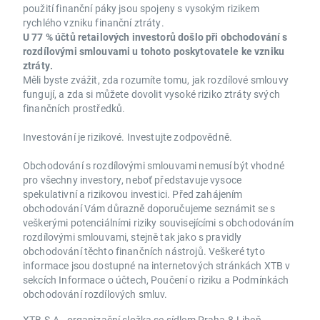
použití finanční páky jsou spojeny s vysokým rizikem
rychlého vzniku finanční ztráty.
U 77 % účtů retailových investorů došlo při obchodování s
rozdílovými smlouvami u tohoto poskytovatele ke vzniku
ztráty.
Měli byste zvážit, zda rozumíte tomu, jak rozdílové smlouvy
fungují, a zda si můžete dovolit vysoké riziko ztráty svých
finančních prostředků.
Investování je rizikové. Investujte zodpovědně.
Obchodování s rozdílovými smlouvami nemusí být vhodné
pro všechny investory, neboť představuje vysoce
spekulativní a rizikovou investici. Před zahájením
obchodování Vám důrazně doporučujeme seznámit se s
veškerými potenciálními riziky souvisejícími s obchodováním
rozdílovými smlouvami, stejně tak jako s pravidly
obchodování těchto finančních nástrojů. Veškeré tyto
informace jsou dostupné na internetových stránkách XTB v
sekcích Informace o účtech, Poučení o riziku a Podmínkách
obchodování rozdílových smluv.
XTB S.A., organizační složka se sídlem Praha 8-Libeň,