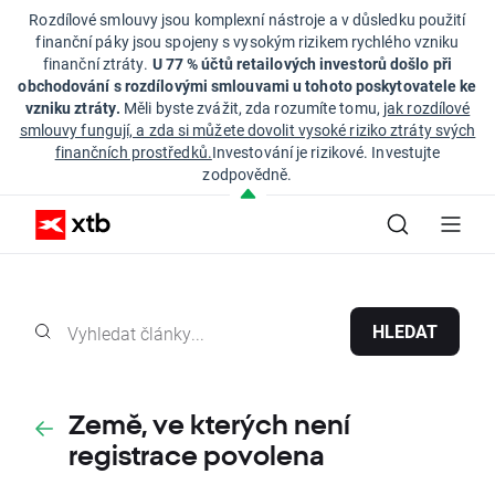
Rozdílové smlouvy jsou komplexní nástroje a v důsledku použití
finanční páky jsou spojeny s vysokým rizikem rychlého vzniku
finanční ztráty.
U 77 % účtů retailových investorů došlo při
obchodování s rozdílovými smlouvami u tohoto poskytovatele ke
vzniku ztráty.
Měli byste zvážit, zda rozumíte tomu,
jak rozdílové
smlouvy fungují, a zda si můžete dovolit vysoké riziko ztráty svých
finančních prostředků.
Investování je rizikové. Investujte
zodpovědně.
HLEDAT
Země, ve kterých není
registrace povolena