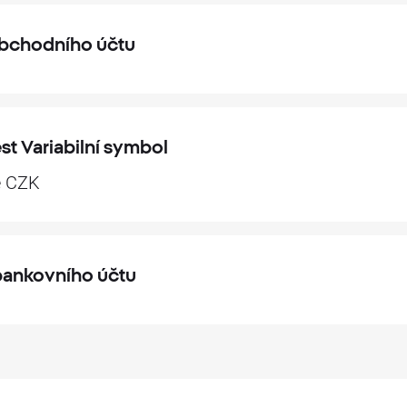
obchodního účtu
t Variabilní symbol
ě CZK
bankovního účtu