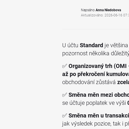
Napsáno
Anna Niedobova
Aktualizováno: 2026-06-16 07:
U účtu
Standard
je většin
pozornost několika důleži
✅
Organizovaný trh (OMI –
až po překročení kumulo
obchodování zůstává
zcel
✅
Směna měn mezi obcho
se účtuje poplatek ve výši
✅
Směna měn u transakc
jak výsledek pozice, tak 