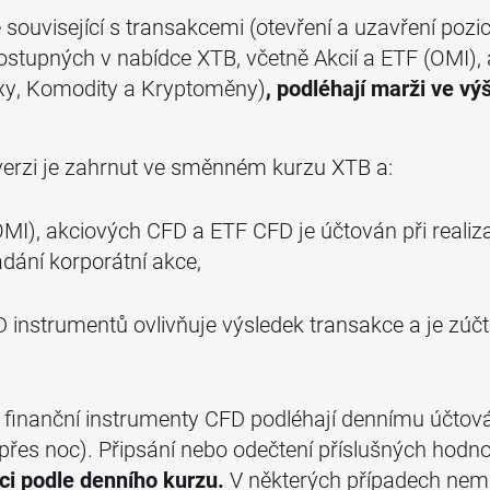
ouvisející s transakcemi (otevření a uzavření pozic
ostupných v nabídce XTB, včetně Akcií a ETF (OMI),
exy, Komodity a Kryptoměny)
, podléhají marži ve v
erzi je zahrnut ve směnném kurzu XTB a:
OMI), akciových CFD a ETF CFD je účtován při realiz
ádání korporátní akce,
D instrumentů ovlivňuje výsledek transakce a je zúčt
é finanční instrumenty CFD podléhají dennímu účto
e přes noc). Připsání nebo odečtení příslušných hod
ci podle denního kurzu.
V některých případech nemu