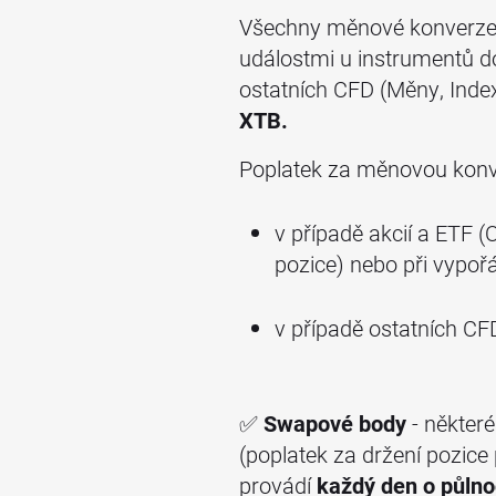
Všechny měnové konverze s
událostmi u instrumentů d
ostatních CFD (Měny, Ind
XTB.
Poplatek za měnovou konv
v případě akcií a ETF (
pozice) nebo při vypoř
v případě ostatních CF
✅
Swapové body
- někter
(poplatek za držení pozic
provádí
každý den o půlno