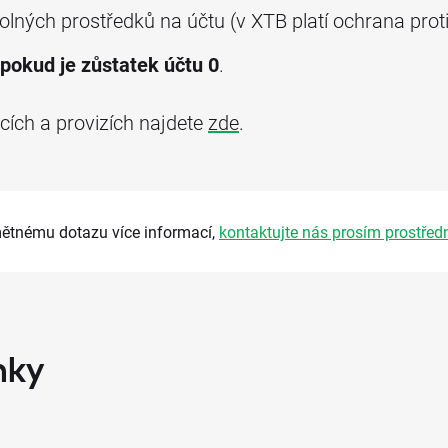
olných prostředků na účtu (v XTB platí ochrana pro
pokud je zůstatek účtu 0
.
tcích a provizích najdete
zde
.
mětnému dotazu více informací,
kontaktujte nás prosím prostřed
nky