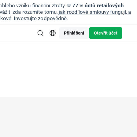
hlého vzniku finanční ztráty.
U 77 % účtů retailových
vážit, zda rozumíte tomu,
jak rozdílové smlouvy fungují, a
zikové. Investujte zodpovědně.
Přihlášení
Otevřít účet