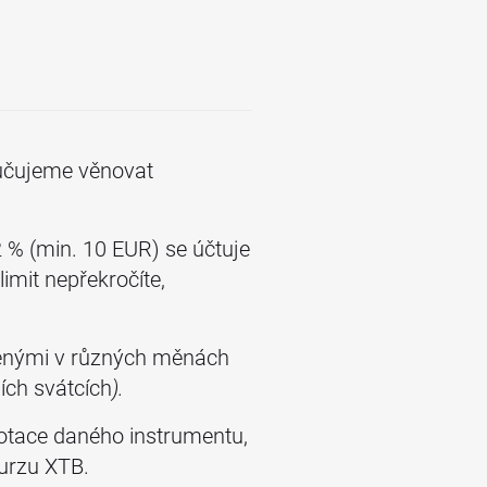
učujeme věnovat
2 % (min. 10 EUR) se účtuje
limit nepřekročíte,
denými v různých měnách
ích svátcích
).
otace daného instrumentu,
kurzu XTB.