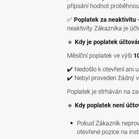
připsání hodnot proběhnou
✅
Poplatek za neaktivitu 
neaktivity Zákazníka je účt
🔹
Kdy je poplatek účtová
Měsíční poplatek ve výši
1
✔️ Nedošlo k otevření ani
✔️ Nebyl proveden žádný 
Poplatek je strháván na z
🔹
Kdy poplatek není účt
Pokud Zákazník neprov
otevřené pozice na i