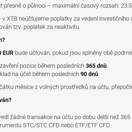
t přesně o půlnoci – maximální časový rozsah: 23:5
-
v XTB neúčtujeme poplatky za vedení investičního 
ován tzv. poplatek za neaktivitu.
n?
0 EUR
bude účtován, pokud jsou splněny obě podmí
 uzavření pozice během posledních
365 dnů
.
vklad na účet během posledních
90 dnů
.
ačátku měsíce z volných prostředků na účtu, přepoč
ován?
edl žádné transakce na účtu po dobu delší než 365
nstrumentu STC/STC CFD nebo ETF/ETF CFD.