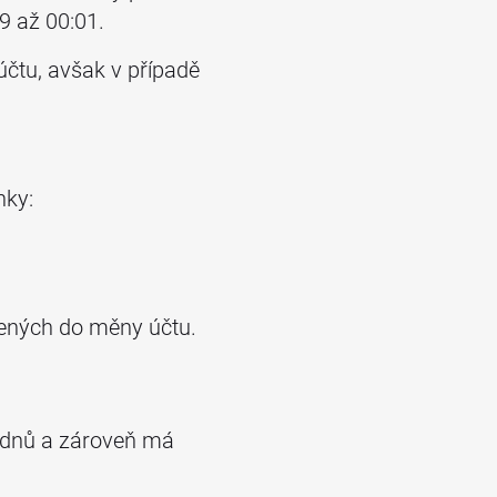
9 až 00:01.
účtu, avšak v případě
nky:
tených do měny účtu.
 dnů a zároveň má