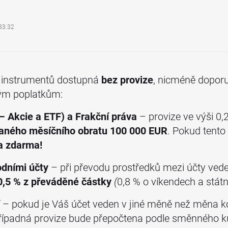
33:32
a instrumentů dostupná
bez provize
, nicméně dopor
tým poplatkům:
 Akcie a ETF) a Frakční práva
– provize ve výši 0,
vaného měsíčního obratu 100 000 EUR
. Pokud tento 
a zdarma!
dními účty
– při převodu prostředků mezi účty ve
0,5 % z převáděné částky
(
0,8 % o víkendech a státn
í
– pokud je Váš účet veden v jiné měně než měna k
i případná provize bude přepočtena podle směnného 