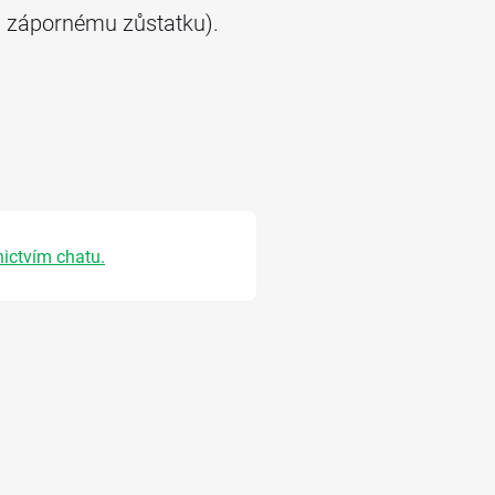
ti zápornému zůstatku).
nictvím chatu.