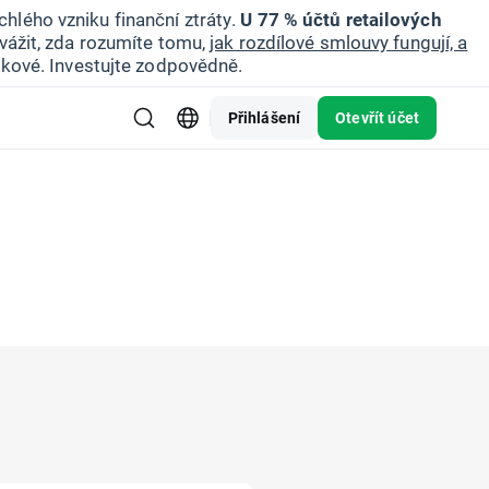
hlého vzniku finanční ztráty.
U 77 % účtů retailových
vážit, zda rozumíte tomu,
jak rozdílové smlouvy fungují, a
zikové. Investujte zodpovědně.
Přihlášení
Otevřít účet