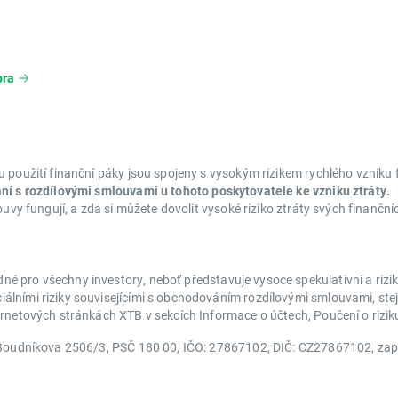
ora
 použití finanční páky jsou spojeny s vysokým rizikem rychlého vzniku f
ání s rozdílovými smlouvami u tohoto poskytovatele ke vzniku ztráty.
ouvy fungují, a zda si můžete dovolit vysoké riziko ztráty svých finančn
é pro všechny investory, neboť představuje vysoce spekulativní a riz
lními riziky souvisejícími s obchodováním rozdílovými smlouvami, stej
ternetových stránkách XTB v sekcích Informace o účtech, Poučení o riz
ň, Boudníkova 2506/3, PSČ 180 00, IČO: 27867102, DIČ: CZ27867102, z