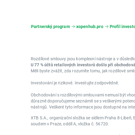
Partnerský program
xopenhub.pro
Profil invest
Rozdílové smlouvy jsou komplexní nástroje a v důsledku
U 77 % účtů retailových investorů došlo při obchodov
Měli byste zvážit, zda rozumíte tomu, jak rozdílové sml
Investování je rizikové. Investujte zodpovědně.
Obchodování s rozdílovými smlouvami nemusí být vhodn
důrazně doporučujeme seznámit se s veškerými potenciá
nástrojů. Veškeré tyto informace jsou dostupné na in
XTB S.A., organizační složka se sídlem Praha 8-Libe
soudem v Praze, oddíl A, vložka č. 56720.