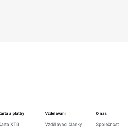
Karta a platby
Vzdělávání
O nás
Karta XTB
Vzdělávací články
Společnost