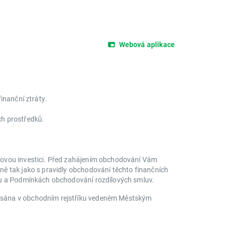
Webová aplikace
inanční ztráty.
ích prostředků.
ikovou investici. Před zahájením obchodování Vám
ně tak jako s pravidly obchodování těchto finančních
iku a Podmínkách obchodování rozdílových smluv.
apsána v obchodním rejstříku vedeném Městským