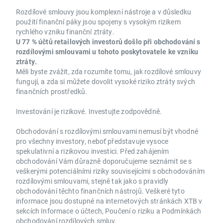
Rozdílové smlouvy jsou komplexní nástroje a v důsledku
použití finanční páky jsou spojeny s vysokým rizikem
rychlého vzniku finanční ztráty.
U 77 % účtů retailových investorů došlo při obchodování s
rozdílovými smlouvami u tohoto poskytovatele ke vzniku
ztráty.
Měli byste zvážit, zda rozumíte tomu, jak rozdílové smlouvy
fungují, a zda si můžete dovolit vysoké riziko ztráty svých
finančních prostředků.
Investování je rizikové. Investujte zodpovědně.
Obchodování s rozdílovými smlouvami nemusí být vhodné
pro všechny investory, neboť představuje vysoce
spekulativní a rizikovou investici. Před zahájením
obchodování Vám důrazně doporučujeme seznámit se s
veškerými potenciálními riziky souvisejícími s obchodováním
rozdílovými smlouvami, stejně tak jako s pravidly
obchodování těchto finančních nástrojů. Veškeré tyto
informace jsou dostupné na internetových stránkách XTB v
sekcích Informace o účtech, Poučení o riziku a Podmínkách
obchodování rozdílových smluv.