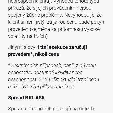
neprospěch klienta). Výhodou tohoto typu
příkazů, že s jejich prováděním nejsou
spojeny žádné problémy. Nevýhodou je, že
klient si není jistý, za jakou cenu bude pokyn
proveden (zejména za přítomnosti vysoké
volatility na trzích).
Jinými slovy:
tržní exekuce zaručují
provedení*, nikoli cenu
.
*V extrémních případech, např. z důvodu
nedostatku dostupné likvidity nebo
neschopnosti XTB určit aktuální tržní cenu
může být tržní příkaz odmítnut.
Spread BID-ASK
Spread u finančních nástrojů na účtech