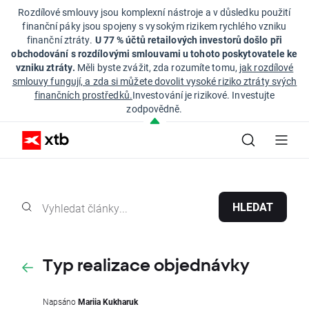
Rozdílové smlouvy jsou komplexní nástroje a v důsledku použití
finanční páky jsou spojeny s vysokým rizikem rychlého vzniku
finanční ztráty.
U 77 % účtů retailových investorů došlo při
obchodování s rozdílovými smlouvami u tohoto poskytovatele ke
vzniku ztráty.
Měli byste zvážit, zda rozumíte tomu,
jak rozdílové
smlouvy fungují, a zda si můžete dovolit vysoké riziko ztráty svých
finančních prostředků.
Investování je rizikové. Investujte
zodpovědně.
HLEDAT
Typ realizace objednávky
Napsáno
Mariia Kukharuk