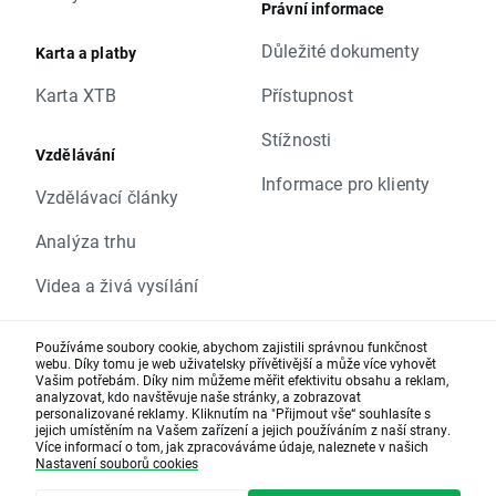
(dividendy, emisní práva, rozdělení akcií,
Právní informace
sloučení ap.) se zveřejňují denně a nemusí být
Důležité dokumenty
Karta a platby
součástí výše uvedeného seznamu.
Tým XTB
Karta XTB
Přístupnost
Stížnosti
Vzdělávání
Informace pro klienty
Vzdělávací články
Analýza trhu
Videa a živá vysílání
Naše kurzy a e-booky
Používáme soubory cookie, abychom zajistili správnou funkčnost
webu. Díky tomu je web uživatelsky přívětivější a může více vyhovět
Makroekonomický
Vašim potřebám. Díky nim můžeme měřit efektivitu obsahu a reklam,
analyzovat, kdo navštěvuje naše stránky, a zobrazovat
kalendář
personalizované reklamy. Kliknutím na "Přijmout vše“ souhlasíte s
jejich umístěním na Vašem zařízení a jejich používáním z naší strany.
Ona investuje
Více informací o tom, jak zpracováváme údaje, naleznete v našich
Nastavení souborů cookies
Pomoc