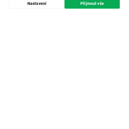
Nastavení
Přijmout vše
Online trading
konference 2026
Online bezpečnost
Partnerský program
xopenhub.pro
Profil investora
Otevřít účet
Rozdílové smlouvy jsou komplexní nástroje a v důsledku
použití finanční páky jsou spojeny s vysokým rizikem