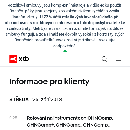
Rozdílové smlouvy jsou komplexní nástroje a v důsledku použití
finanční páky jsou spojeny s vysokým rizikem rychlého vzniku
finanční ztráty.
U 77 % účtů retailových investorů došlo při
obchodování s rozdílovými smlouvami u tohoto poskytovatele ke
vzniku ztráty.
Měli byste zvážit, zda rozumíte tomu,
jak rozdílové
smlouvy fungují, a zda si můžete dovolit vysoké riziko ztráty svých
finančních prostředků.
Investování je rizikové. Investujte
zodpovědně.
Informace pro klienty
STŘEDA
- 26. září 2018
0:25
Rolování na instrumentech CHNComp,
CHNComp+, CHNComp., CHNComp..,