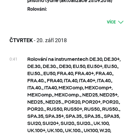
příštího týdne (aktualizace 25.09.2018)
- CHNComp, CHNComp., CHNComp+,
Rolování:
CHNComp..
cca 921
indexových bodů
26.09 HKComp, HKComp., HKComp..,
- HKComp+, HKComp., HKComp.., HKComp
VÍCE
HKComp+, CHNComp, CHNComp.,
cca 14
indexových bodů
CHNComp.., CHNComp+
To znamená, že pokud se po ukončení
Zrušené obchodování vzhledem k státním
ČTVRTEK
- 20. září 2018
dnešního obchodování nenastane nic
svátkům:
zásadního, zítřejší otevírací cena pro uvedené
24.09 KOSP200, KOSP200., KOSP200..,
instrumenty bude nižší, resp. vyšší o příslušné
KOSP200+, JAP225, JAP225., JAP225..,
0:41
Rolování na instrumentech DE.30, DE.30+,
hodnoty. Změna hodnoty pozice vyplývající
JAP225+
DE.30., DE.30.., DE30, EU.50, EU.50+, EU.50.,
ze změny ceny podkladového aktiva bude
25.09 HKComp, HKComp., HKComp..,
EU.50.., EU50, FRA.40, FRA.40+, FRA.40.,
korigována pomocí swapových bodů. Přesný
HKComp+, CHNComp, CHNComp.,
FRA.40.., FRA40, ITA.40, ITA.40+, ITA.40.,
počet swapových bodů bude znám po
CHNComp.., CHNComp+, KOSP200,
ITA.40.., ITA40, MEXComp, MEXComp+,
ukončení obchodování daného instrumentu.
KOSP200., KOSP200.., KOSP200+
MEXComp., MEXComp.., NED25, NED25+,
Klienty s aktivními čakajícími pokyny limit a
26.09 KOSP200, KOSP200., KOSP200..,
NED25., NED25.., POR20, POR20+, POR20.,
stop, s limity blízko aktuálního kurzu, prosíme
KOSP200+
POR20.., RUS50, RUS50+, RUS50., RUS50..,
o jejiich úpravu v souladu se změnou hodnoty
28.09 CZKCASH, CZKCASH., CZKCASH..,
SPA.35, SPA.35+, SPA.35., SPA.35.., SPA35,
bazického instrumentu. V opačném případe
CZKCASH+
SUI20, SUI20+, SUI20., SUI20.., UK.100,
budou realizované podle standardních
Dividendy Indexy Cash:
UK.100+, UK.100., UK.100.., UK100, W.20,