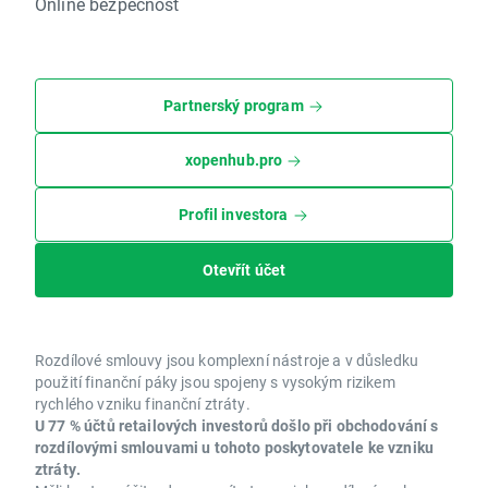
Online bezpečnost
Partnerský program
xopenhub.pro
Profil investora
Otevřít účet
Rozdílové smlouvy jsou komplexní nástroje a v důsledku
použití finanční páky jsou spojeny s vysokým rizikem
rychlého vzniku finanční ztráty.
U 77 % účtů retailových investorů došlo při obchodování s
rozdílovými smlouvami u tohoto poskytovatele ke vzniku
ztráty.