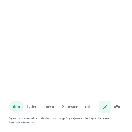
den
týden
měsíc
3 měsíce
rok
Výkonnost v minulosti nebo budoucí prognózy nejsou spolehlivým ukazatelem
budoucí výkonnosti.