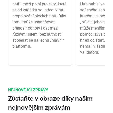
patřil mezi první projekty, které
Hub nabízí volitel
se od začátku soustředily na
sdíleného zabezpe
propojování blockchainů. Díky
kterému si nové s
tomu může usnadňovat
„půjčit“ jeho síť va
přenos hodnoty i dat mezi
může menším pro
různými sítěmi bez nutnosti
pomoci zvýšit bez
spoléhat se na jednu „hlavní“
hned od startu, i k
platformu.
nemají vlastní sil
validátorů.
NEJNOVĚJŠÍ ZPRÁVY
Zůstaňte v obraze díky našim
nejnovějším zprávám