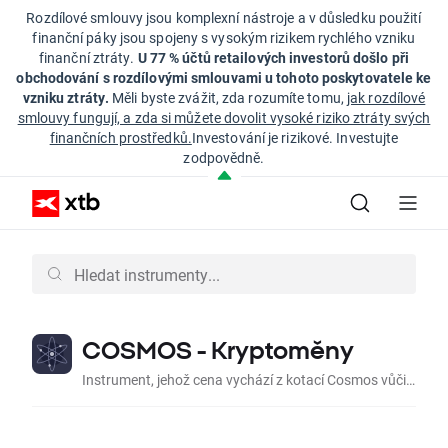
Rozdílové smlouvy jsou komplexní nástroje a v důsledku použití
finanční páky jsou spojeny s vysokým rizikem rychlého vzniku
finanční ztráty.
U 77 % účtů retailových investorů došlo při
obchodování s rozdílovými smlouvami u tohoto poskytovatele ke
vzniku ztráty.
Měli byste zvážit, zda rozumíte tomu,
jak rozdílové
smlouvy fungují, a zda si můžete dovolit vysoké riziko ztráty svých
finančních prostředků.
Investování je rizikové. Investujte
zodpovědně.
COSMOS - Kryptoměny
Instrument, jehož cena vychází z kotací Cosmos vůči americkému dolaru na mezibankovním trhu