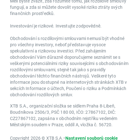
Měli byste zvážit, zda rozumíte tomu, jak rozdílové smlouvy
fungují, a zda si můžete dovolit vysoké riziko ztráty svých
finančních prostředků.
Investování je rizikové. Investujte zodpovědně.
Obchodování s rozdílovými smlouvami nemusí být vhodné
pro všechny investory, neboť představuje vysoce
spekulativní a rizikovou investici. Před zahájením
obchodování Vám důrazně doporučujeme seznámit se s
veškerými potenciálními riziky souvisejícími s obchodováním
rozdílovými smlouvami, stejně tak jako s pravidly
obchodování těchto finančních nástrojů. Veškeré tyto
informace jsou dostupné na internetových stránkách XTB v
sekcích Informace o účtech, Poučení o riziku a Podmínkách
obchodování rozdílových smluv.
XTB S.A., organizační složka se sídlem Praha 8-Libeň,
Boudníkova 2506/3, PSČ 180 00, IČO: 27867102, DIČ:
CZ27867102, zapsána v obchodním rejstříku vedeném
Městským soudem v Praze, oddíl A, vložka č. 56720.
Copyright 2026 © XTB S.A.
•
Nastavení souborů cookie