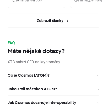
20 minut(y)
Příručky
9 minut(y)
Příručky
Zobrazit články
FAQ
Máte nějaké dotazy?
XTB nabízí CFD na kryptoměny
Co je Cosmos (ATOM)?
Jakou roli má token ATOM?
Jak Cosmos dosahuje interoperability