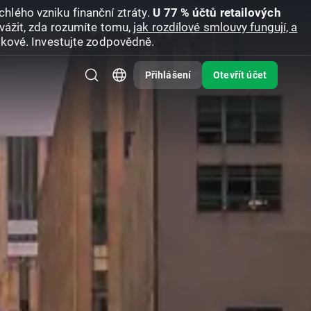
hlého vzniku finanční ztráty.
U 77 % účtů retailových
vážit, zda rozumíte tomu,
jak rozdílové smlouvy fungují, a
zikové. Investujte zodpovědně.
Přihlášení
Otevřít účet