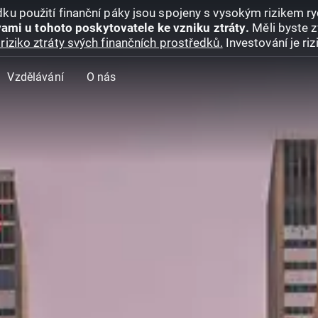
ku použití finanční páky jsou spojeny s vysokým rizikem ryc
ami u tohoto poskytovatele ke vzniku ztráty.
Měli byste z
riziko ztráty svých finančních prostředků.
Investování je ri
Vzdělávání
O nás