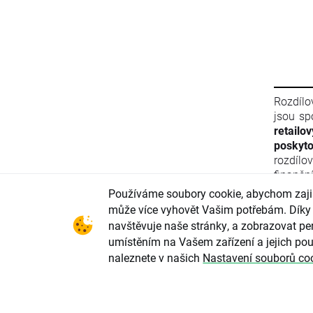
Rozdílo
jsou sp
retailo
poskyto
rozdílo
finančn
materiá
Používáme soubory cookie, abychom zajist
Evropsk
může více vyhovět Vašim potřebám. Díky 
finanč
navštěvuje naše stránky, a zobrazovat per
2011/61
umístěním na Vašem zařízení a jejich pou
ani info
naleznete v našich
Nastavení souborů co
Evrops
zneužív
parlame
2004/72