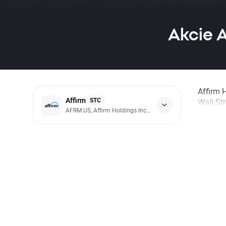
Akcie A
Affirm 
Affirm
STC
Wall St
AFRM.US, Affirm Holdings Inc - Class A