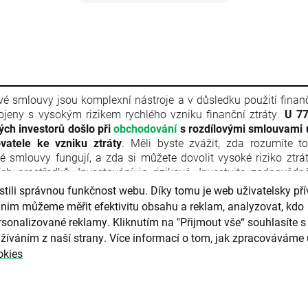
vé smlouvy jsou komplexní nástroje a v důsledku použití finan
ojeny s vysokým rizikem rychlého vzniku finanční ztráty.
U 77
vých investorů došlo při
obchodování
s rozdílovými smlouvami 
vatele ke vzniku ztráty
. Měli byste zvážit, zda rozumíte t
vé smlouvy fungují, a zda si můžete dovolit vysoké riziko ztrá
ích prostředků. Investování je rizikové. Investujte zodpovědn
l je marketingovou komunikací ve smyslu čl. 24 odst. 3 s
ili správnou funkčnost webu. Díky tomu je web uživatelsky přív
ého parlamentu a Rady 2014/65/EU ze dne 15. května 2014 
nim můžeme měřit efektivitu obsahu a reklam, analyzovat, kdo
ních nástrojů, kterou se mění směrnice 2002/92/ES a s
sonalizované reklamy. Kliknutím na "Přijmout vše“ souhlasíte s 
/EU (MiFID II). Marketingová komunikace není investiční do
žíváním z naší strany. Více informací o tom, jak zpracováváme 
rmace doporučující či navrhující investiční strategii ve smyslu 
okies
kého parlamentu a Rady (EU) č. 596/2014 ze dne 16. dubna
ání trhu (nařízení o zneužívání trhu) a o zrušení směrnice Ev
ntu a Rady 2003/6/ES a směrnic Komise 2003/124/ES, 2003/
/ES a nařízení Komise v přenesené pravomoci (EU) 2016/958 z