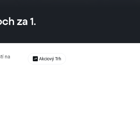
ch za 1.
tí na
Akciový Trh