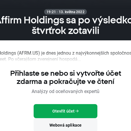
19:21 · 13. května 2022
ffirm Holdings sa po výsledko
štvrťrok zotavili
Holdings (AFRM.US) je dnes jednou z najvýkonnejších spoločnos
reet. Po včerajšom zverejnení hospodá...
Přihlaste se nebo si vytvořte účet
zdarma a pokračujte ve čtení
Analýzy od oceňovaných expertů
Otevřít účet
Webová aplikace