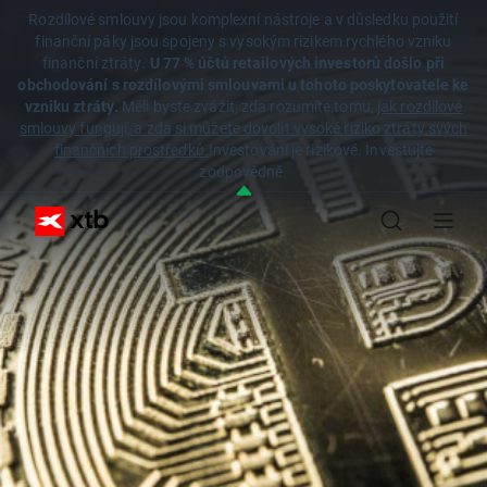
Rozdílové smlouvy jsou komplexní nástroje a v důsledku použití
finanční páky jsou spojeny s vysokým rizikem rychlého vzniku
finanční ztráty.
U 77 % účtů retailových investorů došlo při
obchodování s rozdílovými smlouvami u tohoto poskytovatele ke
vzniku ztráty.
Měli byste zvážit, zda rozumíte tomu,
jak rozdílové
smlouvy fungují, a zda si můžete dovolit vysoké riziko ztráty svých
finančních prostředků.
Investování je rizikové. Investujte
zodpovědně.