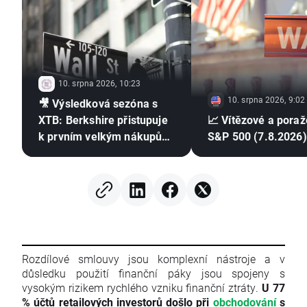
10. srpna 2026, 10:23
10. srpna 2026, 9:02
🎥 Výsledková sezóna s
XTB: Berkshire přistupuje
📈 Vítězové a poraž
k prvním velkým nákupům
S&P 500 (7.8.2026)
od odchodu Buffetta
Rozdílové smlouvy jsou komplexní nástroje a v
důsledku použití finanční páky jsou spojeny s
vysokým rizikem rychlého vzniku finanční ztráty.
U 77
% účtů retailových investorů došlo při
obchodování
s