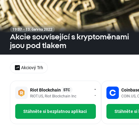
19:07 · 13. června 2022
Akcie souvísející s kryptoměnami
jsou pod tlakem
Akciový Trh
-
Riot Blockchain
Coinbas
STC
-
RIOT.US, Riot Blockchain Inc
COIN.US, C
Stáhněte si bezplatnou aplikaci
Stáhněte si