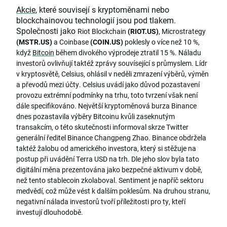
Akcie
, které souvisejí s kryptoměnami nebo
blockchainovou technologií jsou pod tlakem.
Společnosti jako
Riot Blockchain
(RIOT.US)
, Microstrategy
(MSTR.US)
a Coinbase
(COIN.US)
poklesly o více než 10 %,
když
Bitcoin
během divokého výprodeje ztratil 15 %. Náladu
investorů ovlivňují taktéž zprávy souvísející s průmyslem. Lídr
v kryptosvětě, Celsius, ohlásil v neděli zmrazení výběrů, výměn
a převodů mezi účty. Celsius uvádí jako důvod pozastavení
provozu extrémní podmínky na trhu, toto tvrzení však není
dále specifikováno. Největší kryptoměnová burza Binance
dnes pozastavila výběry Bitcoinu kvůli zaseknutým
transakcím, o této skutečnosti informoval skrze Twitter
generální ředitel Binance Changpeng Zhao. Binance obdržela
taktéž žalobu od amerického investora, který si stěžuje na
postup při uvádění Terra USD na trh. Dle jeho slov byla tato
digitální měna prezentována jako bezpečné aktivum v době,
než tento stablecoin zkolaboval. Sentiment je napříč sektoru
medvědí, což může vést k dalším poklesům. Na druhou stranu,
negativní nálada investorů tvoří příležitosti pro ty, kteří
investují dlouhodobě.