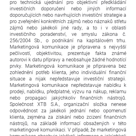
pro technická ujednání pro objektivní předkládání
investičních doporučení nebo jiných informací
doporučujících nebo navrhujících investiční strategie a
pro zveřejnění konkrétních zájmů nebo náznaků střetu
zájmů nebo jakékoli jiné rady, a to i v oblasti
investičního poradenství, ve smyslu zákona č.
256/2004 Sb., o podnikání na kapitálovém trhu.
Marketingová komunikace je připravena s nejvyšší
pečlivostí, objektivitou, prezentuje fakta známé
autorovi k datu přípravy a neobsahuje žádné hodnotící
prvky. Marketingová komunikace je připravena bez
zohlednění potřeb klienta, jeho individuální finanční
situace a nijak nepředstavuje investiční strategii.
Marketingová komunikace nepředstavuje nabídku k
prodeji, nabídku, předplatné, výzvu na nákup, reklamu
nebo propagaci jakýchkoliv finančních nástrojů.
Společnost XTB S.A., organizační složka nenese
odpovědnost za jakékoli jednání nebo opomenutí
klienta, zejména za získání nebo zcizení finančních
nástrojů, na základě informací obsažených v této
marketingové komunikaci. V případě, že marketingová
komunikace obsahuje jakékoli informace o jakýchkoli