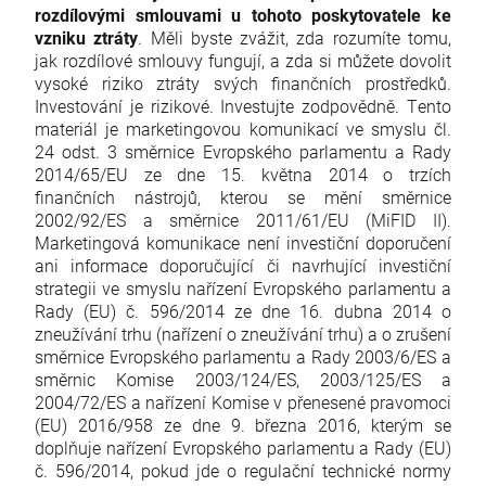
rozdílovými smlouvami u tohoto poskytovatele ke
vzniku ztráty
. Měli byste zvážit, zda rozumíte tomu,
jak rozdílové smlouvy fungují, a zda si můžete dovolit
vysoké riziko ztráty svých finančních prostředků.
Investování je rizikové. Investujte zodpovědně. Tento
materiál je marketingovou komunikací ve smyslu čl.
24 odst. 3 směrnice Evropského parlamentu a Rady
2014/65/EU ze dne 15. května 2014 o trzích
finančních nástrojů, kterou se mění směrnice
2002/92/ES a směrnice 2011/61/EU (MiFID II).
Marketingová komunikace není investiční doporučení
ani informace doporučující či navrhující investiční
strategii ve smyslu nařízení Evropského parlamentu a
Rady (EU) č. 596/2014 ze dne 16. dubna 2014 o
zneužívání trhu (nařízení o zneužívání trhu) a o zrušení
směrnice Evropského parlamentu a Rady 2003/6/ES a
směrnic Komise 2003/124/ES, 2003/125/ES a
2004/72/ES a nařízení Komise v přenesené pravomoci
(EU) 2016/958 ze dne 9. března 2016, kterým se
doplňuje nařízení Evropského parlamentu a Rady (EU)
č. 596/2014, pokud jde o regulační technické normy