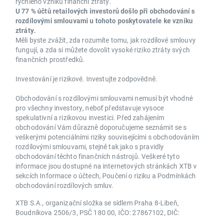
rychlého vzniku finanční ztráty.
U 77 % účtů retailových investorů došlo při obchodování s
rozdílovými smlouvami u tohoto poskytovatele ke vzniku
ztráty.
Měli byste zvážit, zda rozumíte tomu, jak rozdílové smlouvy
fungují, a zda si můžete dovolit vysoké riziko ztráty svých
finančních prostředků.
Investování je rizikové. Investujte zodpovědně.
Obchodování s rozdílovými smlouvami nemusí být vhodné
pro všechny investory, neboť představuje vysoce
spekulativní a rizikovou investici. Před zahájením
obchodování Vám důrazně doporučujeme seznámit se s
veškerými potenciálními riziky souvisejícími s obchodováním
rozdílovými smlouvami, stejně tak jako s pravidly
obchodování těchto finančních nástrojů. Veškeré tyto
informace jsou dostupné na internetových stránkách XTB v
sekcích Informace o účtech, Poučení o riziku a Podmínkách
obchodování rozdílových smluv.
XTB S.A., organizační složka se sídlem Praha 8-Libeň,
Boudníkova 2506/3, PSČ 180 00, IČO: 27867102, DIČ: