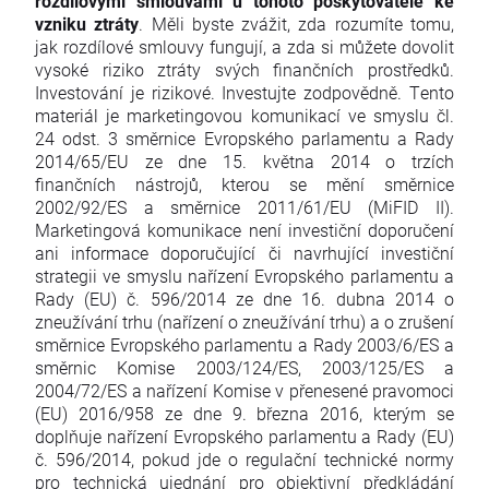
rozdílovými smlouvami u tohoto poskytovatele ke
vzniku ztráty
. Měli byste zvážit, zda rozumíte tomu,
jak rozdílové smlouvy fungují, a zda si můžete dovolit
vysoké riziko ztráty svých finančních prostředků.
Investování je rizikové. Investujte zodpovědně. Tento
materiál je marketingovou komunikací ve smyslu čl.
24 odst. 3 směrnice Evropského parlamentu a Rady
2014/65/EU ze dne 15. května 2014 o trzích
finančních nástrojů, kterou se mění směrnice
2002/92/ES a směrnice 2011/61/EU (MiFID II).
Marketingová komunikace není investiční doporučení
ani informace doporučující či navrhující investiční
strategii ve smyslu nařízení Evropského parlamentu a
Rady (EU) č. 596/2014 ze dne 16. dubna 2014 o
zneužívání trhu (nařízení o zneužívání trhu) a o zrušení
směrnice Evropského parlamentu a Rady 2003/6/ES a
směrnic Komise 2003/124/ES, 2003/125/ES a
2004/72/ES a nařízení Komise v přenesené pravomoci
(EU) 2016/958 ze dne 9. března 2016, kterým se
doplňuje nařízení Evropského parlamentu a Rady (EU)
č. 596/2014, pokud jde o regulační technické normy
pro technická ujednání pro objektivní předkládání