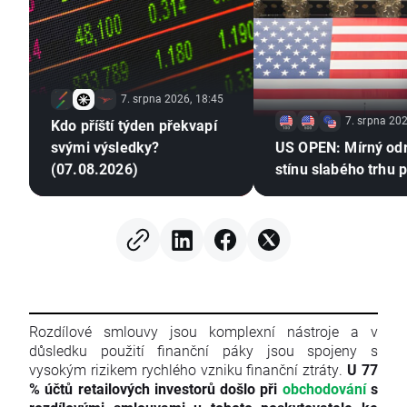
7. srpna 2026, 18:45
7. srpna 202
Kdo příští týden překvapí
svými výsledky?
US OPEN: Mírný od
(07.08.2026)
stínu slabého trhu 
Rozdílové smlouvy jsou komplexní nástroje a v
důsledku použití finanční páky jsou spojeny s
vysokým rizikem rychlého vzniku finanční ztráty.
U 77
% účtů retailových investorů došlo při
obchodování
s