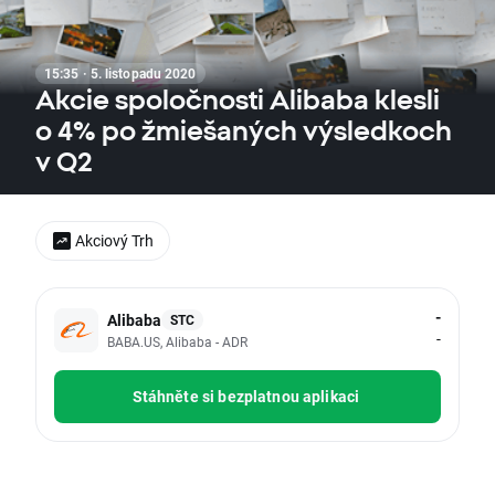
15:35 · 5. listopadu 2020
Akcie spoločnosti Alibaba klesli
o 4% po žmiešaných výsledkoch
v Q2
Akciový Trh
-
Alibaba
STC
-
BABA.US, Alibaba - ADR
Stáhněte si bezplatnou aplikaci