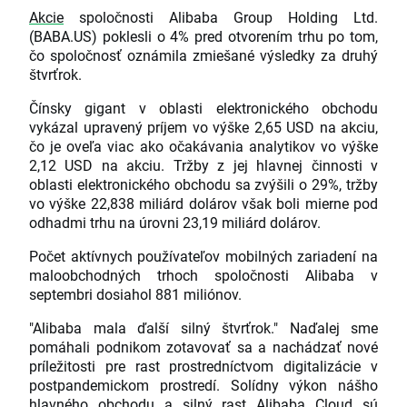
Akcie
spoločnosti Alibaba Group Holding Ltd.
(BABA.US) poklesli o 4% pred otvorením trhu po tom,
čo spoločnosť oznámila zmiešané výsledky za druhý
štvrťrok.
Čínsky gigant v oblasti elektronického obchodu
vykázal upravený príjem vo výške 2,65 USD na akciu,
čo je oveľa viac ako očakávania analytikov vo výške
2,12 USD na akciu. Tržby z jej hlavnej činnosti v
oblasti elektronického obchodu sa zvýšili o 29%, tržby
vo výške 22,838 miliárd dolárov však boli mierne pod
odhadmi trhu na úrovni 23,19 miliárd dolárov.
Počet aktívnych používateľov mobilných zariadení na
maloobchodných trhoch spoločnosti Alibaba v
septembri dosiahol 881 miliónov.
"Alibaba mala ďalší silný štvrťrok." Naďalej sme
pomáhali podnikom zotavovať sa a nachádzať nové
príležitosti pre rast prostredníctvom digitalizácie v
postpandemickom prostredí. Solídny výkon nášho
hlavného obchodu a silný rast Alibaba Cloud sú