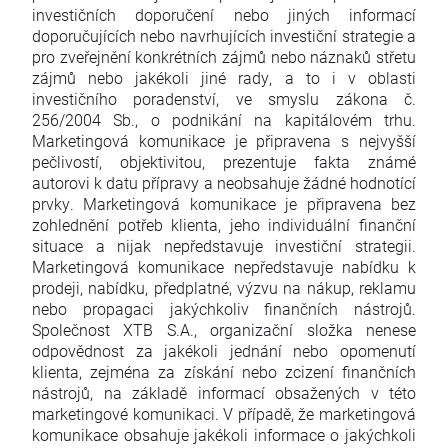
investičních doporučení nebo jiných informací
doporučujících nebo navrhujících investiční strategie a
pro zveřejnění konkrétních zájmů nebo náznaků střetu
zájmů nebo jakékoli jiné rady, a to i v oblasti
investičního poradenství, ve smyslu zákona č.
256/2004 Sb., o podnikání na kapitálovém trhu.
Marketingová komunikace je připravena s nejvyšší
pečlivostí, objektivitou, prezentuje fakta známé
autorovi k datu přípravy a neobsahuje žádné hodnotící
prvky. Marketingová komunikace je připravena bez
zohlednění potřeb klienta, jeho individuální finanční
situace a nijak nepředstavuje investiční strategii.
Marketingová komunikace nepředstavuje nabídku k
prodeji, nabídku, předplatné, výzvu na nákup, reklamu
nebo propagaci jakýchkoliv finančních nástrojů.
Společnost XTB S.A., organizační složka nenese
odpovědnost za jakékoli jednání nebo opomenutí
klienta, zejména za získání nebo zcizení finančních
nástrojů, na základě informací obsažených v této
marketingové komunikaci. V případě, že marketingová
komunikace obsahuje jakékoli informace o jakýchkoli