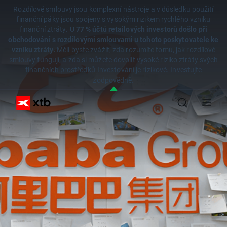
Rozdílové smlouvy jsou komplexní nástroje a v důsledku použití
finanční páky jsou spojeny s vysokým rizikem rychlého vzniku
finanční ztráty.
U 77 % účtů retailových investorů došlo při
obchodování s rozdílovými smlouvami u tohoto poskytovatele ke
vzniku ztráty.
Měli byste zvážit, zda rozumíte tomu,
jak rozdílové
smlouvy fungují, a zda si můžete dovolit vysoké riziko ztráty svých
finančních prostředků.
Investování je rizikové. Investujte
zodpovědně.