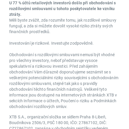
U 77 % účtů retailových investorů došlo při obchodování s
rozdílovými smlouvami u tohoto poskytovatele ke vzniku
ztráty.
Měli byste zvážit, zda rozumíte tomu, jak rozdílové smlouvy
fungují, a zda si můžete dovolit vysoké riziko ztráty svých
finančních prostředků.
Investování je rizikové. Investujte zodpovědně.
Obchodování s rozdílovými smlouvami nemusí být vhodné
pro všechny investory, neboť představuje vysoce
spekulativní a rizikovou investici. Před zahájením
obchodování Vám důrazně doporučujeme seznámit se s
veškerými potenciálními riziky souvisejícími s obchodováním
rozdílovými smlouvami, stejně tak jako s pravidly
obchodování těchto finančních nástrojů. Veškeré tyto
informace jsou dostupné na internetových stránkách XTB v
sekcích Informace o účtech, Poučení o riziku a Podmínkách
obchodování rozdílových smluv.
XTB S.A., organizační složka se sídlem Praha 8-Libeň,
Boudníkova 2506/3, PSČ 180 00, IČO: 27867102, DIČ:
CZ27867102, zapsána v obchodním rejstříku vedeném