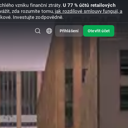
hlého vzniku finanční ztráty.
U 77 % účtů retailových
vážit, zda rozumíte tomu,
jak rozdílové smlouvy fungují, a
zikové. Investujte zodpovědně.
Přihlášení
Otevřít účet