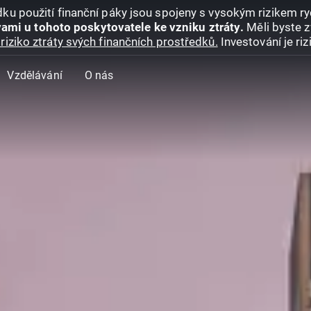
ku použití finanční páky jsou spojeny s vysokým rizikem ryc
ami u tohoto poskytovatele ke vzniku ztráty.
Měli byste z
riziko ztráty svých finančních prostředků.
Investování je ri
Vzdělávání
O nás