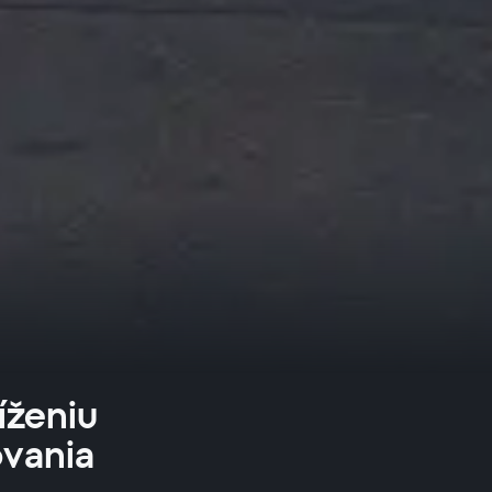
íženiu
ovania