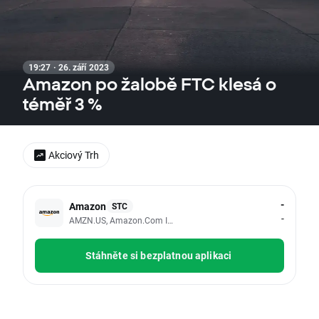
19:27 · 26. září 2023
Amazon po žalobě FTC klesá o
téměř 3 %
Akciový Trh
-
Amazon
STC
-
AMZN.US, Amazon.com Inc
Stáhněte si bezplatnou aplikaci