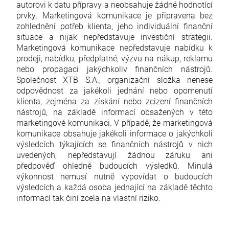
autorovi k datu přípravy a neobsahuje žádné hodnotící
prvky. Marketingová komunikace je připravena bez
zohlednění potřeb klienta, jeho individuální finanční
situace a nijak nepředstavuje investiční strategii.
Marketingová komunikace nepředstavuje nabídku k
prodeji, nabídku, předplatné, výzvu na nákup, reklamu
nebo propagaci jakýchkoliv finančních nástrojů.
Společnost XTB S.A., organizační složka nenese
odpovědnost za jakékoli jednání nebo opomenutí
klienta, zejména za získání nebo zcizení finančních
nástrojů, na základě informací obsažených v této
marketingové komunikaci. V případě, že marketingová
komunikace obsahuje jakékoli informace o jakýchkoli
výsledcích týkajících se finančních nástrojů v nich
uvedených, nepředstavují žádnou záruku ani
předpověď ohledně budoucích výsledků. Minulá
výkonnost nemusí nutně vypovídat o budoucích
výsledcích a každá osoba jednající na základě těchto
informací tak činí zcela na vlastní riziko.