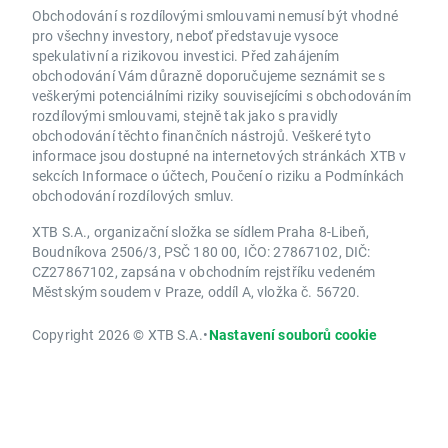
Obchodování s rozdílovými smlouvami nemusí být vhodné
pro všechny investory, neboť představuje vysoce
spekulativní a rizikovou investici. Před zahájením
obchodování Vám důrazně doporučujeme seznámit se s
veškerými potenciálními riziky souvisejícími s obchodováním
rozdílovými smlouvami, stejně tak jako s pravidly
obchodování těchto finančních nástrojů. Veškeré tyto
informace jsou dostupné na internetových stránkách XTB v
sekcích Informace o účtech, Poučení o riziku a Podmínkách
obchodování rozdílových smluv.
XTB S.A., organizační složka se sídlem Praha 8-Libeň,
Boudníkova 2506/3, PSČ 180 00, IČO: 27867102, DIČ:
CZ27867102, zapsána v obchodním rejstříku vedeném
Městským soudem v Praze, oddíl A, vložka č. 56720.
Copyright 2026 © XTB S.A.
•
Nastavení souborů cookie