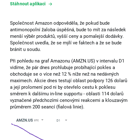
Stáhnout aplikaci
Společnost Amazon odpověděla, že pokud bude
antimonopolní žaloba úspěšná, bude to mít za následek
menší výběr produktů, vyšší ceny a pomalejší dodávky.
Společnost uvedla, že se mýlí ve faktech a že se bude
bránit u soudu.
Při pohledu na graf Amazonu (AMZN.US) v intervalu D1
vidíme, že pár dnes prohlubuje probíhající pokles a
obchoduje se o více než 12 % níže než na nedávných
maximech. Akcie dnes testují oblast podpory 126 dolarů
a její prolomení pod ni by otevřelo cestu k poklesu
směrem k dalšímu in-line supportu - oblasti 114 dolarů
vyznačené předchozími cenovými reakcemi a klouzavým
průměrem 200 seancí (fialová linie).