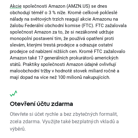
Akcie
společnosti Amazon (AMZN.US) se dnes
obchodují téměř o 3 % níže. Kromě celkově pokleslé
nálady na světových trzích reagují akcie Amazonu na
žalobu Federální obchodní komise (FTC). FTC zažalovala
společnost Amazon za to, že si nezákonně udržuje
monopolní postavení tím, že používá opatření proti
slevám, kterými trestá prodejce a odrazuje ostatní
prodejce od nabízení nižších cen. Kromě FTC zažalovalo
Amazon také 17 generálních prokurátorů amerických
států. Praktiky společnosti Amazon údajně ovlivňují
maloobchodní tržby v hodnotě stovek miliard ročně a
mají dopad na více než 100 milionů nakupujících.
Otevření účtu zdarma
Otevřete si účet rychle a bez zbytečných formalit,
zcela zdarma. Využijte také bezplatných vkladů a
výběrů.