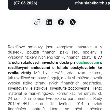
(07.08.2026)
stínu slabého trhu 
Rozdílové smlouvy jsou komplexní nástroje a v
důsledku použití finanční páky jsou spojeny s
vysokým rizikem rychlého vzniku finanční ztráty.
U 77
% účtů retailových investorů došlo při
obchodování
s
rozdílovými smlouvami u tohoto poskytovatele ke
vzniku ztráty
. Měli byste zvážit, zda rozumíte tomu,
jak rozdílové smlouvy fungují, a zda si můžete dovolit
vysoké riziko ztráty svých finančních prostředků.
Investování je rizikové. Investujte zodpovědně. Tento
materiál je marketingovou komunikací ve smyslu čl.
24 odst. 3 směrnice Evropského parlamentu a Rady
2014/65/EU ze dne 15. května 2014 o trzích
finančních nástrojů, kterou se mění směrnice