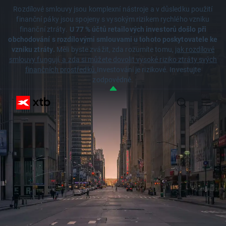
Rozdílové smlouvy jsou komplexní nástroje a v důsledku použití
finanční páky jsou spojeny s vysokým rizikem rychlého vzniku
finanční ztráty.
U 77 % účtů retailových investorů došlo při
obchodování s rozdílovými smlouvami u tohoto poskytovatele ke
vzniku ztráty.
Měli byste zvážit, zda rozumíte tomu,
jak rozdílové
smlouvy fungují, a zda si můžete dovolit vysoké riziko ztráty svých
finančních prostředků.
Investování je rizikové. Investujte
zodpovědně.