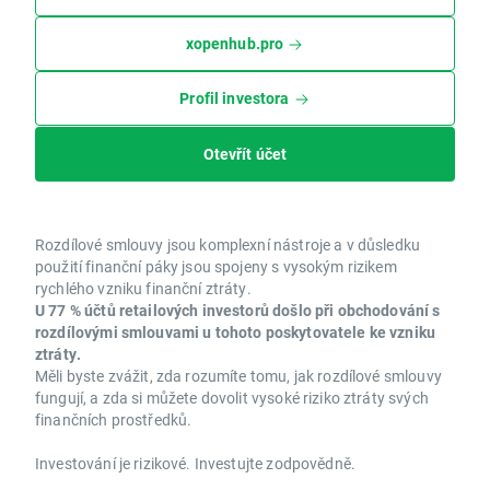
xopenhub.pro
Profil investora
Otevřít účet
Rozdílové smlouvy jsou komplexní nástroje a v důsledku
použití finanční páky jsou spojeny s vysokým rizikem
rychlého vzniku finanční ztráty.
U 77 % účtů retailových investorů došlo při obchodování s
rozdílovými smlouvami u tohoto poskytovatele ke vzniku
ztráty.
Měli byste zvážit, zda rozumíte tomu, jak rozdílové smlouvy
fungují, a zda si můžete dovolit vysoké riziko ztráty svých
finančních prostředků.
Investování je rizikové. Investujte zodpovědně.