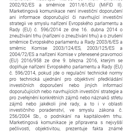
2002/92/ES a směrnice 2011/61/EU (MiFID II).
Marketingová komunikace není investiční doporučení
ani informace doporučující či navrhující investiční
strategii ve smyslu nařízení Evropského parlamentu a
Rady (EU) č. 596/2014 ze dne 16. dubna 2014 o
zneužívání trhu (nařízení o zneužívání trhu) a o zrušení
směrnice Evropského parlamentu a Rady 2003/6/ES a
směrnic Komise 2003/124/ES, 2003/125/ES a
2004/72/ES a nařízení Komise v přenesené pravomoci
(EU) 2016/958 ze dne 9. března 2016, kterým se
doplňuje nařízení Evropského parlamentu a Rady (EU)
č. 596/2014, pokud jde o regulační technické normy
pro technická ujednání pro objektivní předkládání
investičních doporučení nebo jiných informací
doporučujících nebo navrhujících investiční strategie a
pro zveřejnění konkrétních zájmů nebo náznaků střetu
zájmů nebo jakékoli jiné rady, a to i v oblasti
investičního poradenství, ve smyslu zákona č.
256/2004 Sb., o podnikání na kapitálovém trhu.
Marketingová komunikace je připravena s nejvyšší
pečlivostí, objektivitou, prezentuje fakta známé