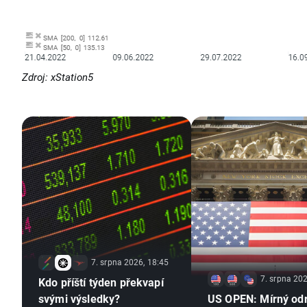
Zdroj: xStation5
7. srpna 2026, 18:45
7. srpna 202
Kdo příští týden překvapí
svými výsledky?
US OPEN: Mírný od