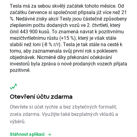
Tesla má za sebou skvělý začátek tohoto měsíce. Od
začátku července si společnost připsala již více než 21
%. Nedávné zisky akcií Tesly jsou částečně způsobeny
zlepšením počtu dodaných vozů ve 2. čtvrtletí, který
činil 443 900 kusů. To znamená návrat k pozitivnímu
mezičtvrtletnímu růstu (+15 %), který je však stále
slabší než loni (-8 % r/r). Tesla je tak stále na cestě k
tomu, aby zaznamenala svůj první rok s poklesem
objednávek. Nicméně díky překonání očekávání
investorů byla zpráva o nově prodaných vozech přijata
pozitivně.
Otevření účtu zdarma
Otevřete si účet rychle a bez zbytečných formalit,
zcela zdarma. Využijte také bezplatných vkladů a
výběrů.
Stáhnout aplikaci