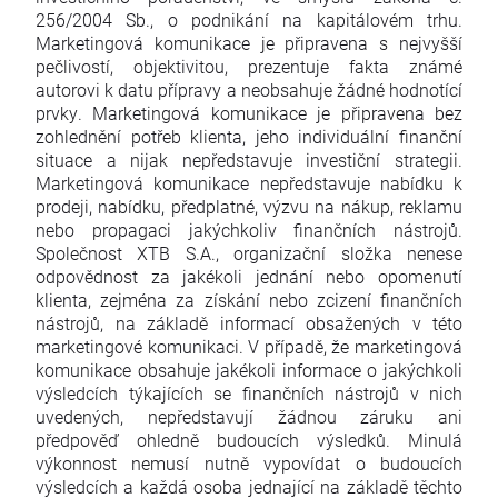
256/2004 Sb., o podnikání na kapitálovém trhu.
Marketingová komunikace je připravena s nejvyšší
pečlivostí, objektivitou, prezentuje fakta známé
autorovi k datu přípravy a neobsahuje žádné hodnotící
prvky. Marketingová komunikace je připravena bez
zohlednění potřeb klienta, jeho individuální finanční
situace a nijak nepředstavuje investiční strategii.
Marketingová komunikace nepředstavuje nabídku k
prodeji, nabídku, předplatné, výzvu na nákup, reklamu
nebo propagaci jakýchkoliv finančních nástrojů.
Společnost XTB S.A., organizační složka nenese
odpovědnost za jakékoli jednání nebo opomenutí
klienta, zejména za získání nebo zcizení finančních
nástrojů, na základě informací obsažených v této
marketingové komunikaci. V případě, že marketingová
komunikace obsahuje jakékoli informace o jakýchkoli
výsledcích týkajících se finančních nástrojů v nich
uvedených, nepředstavují žádnou záruku ani
předpověď ohledně budoucích výsledků. Minulá
výkonnost nemusí nutně vypovídat o budoucích
výsledcích a každá osoba jednající na základě těchto