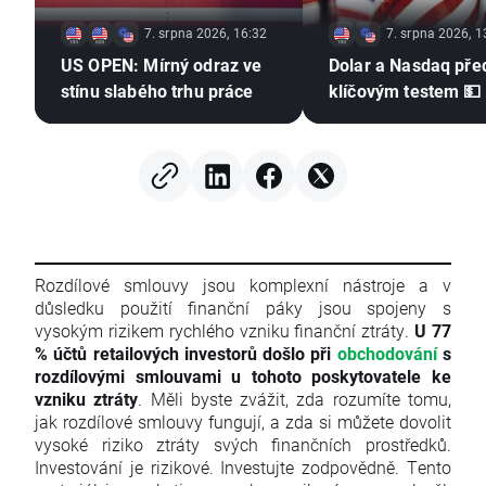
7. srpna 2026, 16:32
7. srpna 2026, 1
US OPEN: Mírný odraz ve
Dolar a Nasdaq pře
stínu slabého trhu práce
klíčovým testem 💵
Rozdílové smlouvy jsou komplexní nástroje a v
důsledku použití finanční páky jsou spojeny s
vysokým rizikem rychlého vzniku finanční ztráty.
U 77
% účtů retailových investorů došlo při
obchodování
s
rozdílovými smlouvami u tohoto poskytovatele ke
vzniku ztráty
. Měli byste zvážit, zda rozumíte tomu,
jak rozdílové smlouvy fungují, a zda si můžete dovolit
vysoké riziko ztráty svých finančních prostředků.
Investování je rizikové. Investujte zodpovědně. Tento