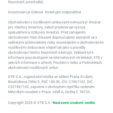
finančních prostředků.
Investování je rizikové. Investujte zodpovědně.
Obchodování s rozdílovými smlouvami nemusí být vhodné
pro všechny investory, neboť představuje vysoce
spekulativní a rizikovou investici. Před zahájením
obchodování Vám důrazně doporučujeme seznámit se s
veškerými potenciálními riziky souvisejícími s obchodováním
rozdílovými smlouvami, stejně tak jako s pravidly
obchodování těchto finančních nástrojů. Veškeré tyto
informace jsou dostupné na internetových stránkách XTB v
sekcích Informace o účtech, Poučení o riziku a Podmínkách
obchodování rozdílových smluv.
XTB S.A., organizační složka se sídlem Praha 8-Libeň,
Boudníkova 2506/3, PSČ 180 00, IČO: 27867102, DIČ:
CZ27867102, zapsána v obchodním rejstříku vedeném
Městským soudem v Praze, oddíl A, vložka č. 56720.
Copyright 2026 © XTB S.A.
•
Nastavení souborů cookie