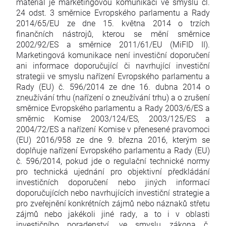
materiál je marketingovou komunikací ve smyslu čl.
24 odst. 3 směrnice Evropského parlamentu a Rady
2014/65/EU ze dne 15. května 2014 o trzích
finančních nástrojů, kterou se mění směrnice
2002/92/ES a směrnice 2011/61/EU (MiFID II).
Marketingová komunikace není investiční doporučení
ani informace doporučující či navrhující investiční
strategii ve smyslu nařízení Evropského parlamentu a
Rady (EU) č. 596/2014 ze dne 16. dubna 2014 o
zneužívání trhu (nařízení o zneužívání trhu) a o zrušení
směrnice Evropského parlamentu a Rady 2003/6/ES a
směrnic Komise 2003/124/ES, 2003/125/ES a
2004/72/ES a nařízení Komise v přenesené pravomoci
(EU) 2016/958 ze dne 9. března 2016, kterým se
doplňuje nařízení Evropského parlamentu a Rady (EU)
č. 596/2014, pokud jde o regulační technické normy
pro technická ujednání pro objektivní předkládání
investičních doporučení nebo jiných informací
doporučujících nebo navrhujících investiční strategie a
pro zveřejnění konkrétních zájmů nebo náznaků střetu
zájmů nebo jakékoli jiné rady, a to i v oblasti
investičního poradenství, ve smyslu zákona č.