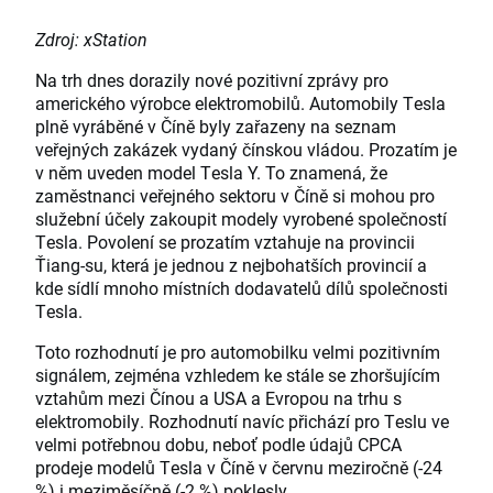
Zdroj: xStation
Na trh dnes dorazily nové pozitivní zprávy pro
amerického výrobce elektromobilů. Automobily Tesla
plně vyráběné v Číně byly zařazeny na seznam
veřejných zakázek vydaný čínskou vládou. Prozatím je
v něm uveden model Tesla Y. To znamená, že
zaměstnanci veřejného sektoru v Číně si mohou pro
služební účely zakoupit modely vyrobené společností
Tesla. Povolení se prozatím vztahuje na provincii
Ťiang-su, která je jednou z nejbohatších provincií a
kde sídlí mnoho místních dodavatelů dílů společnosti
Tesla.
Toto rozhodnutí je pro automobilku velmi pozitivním
signálem, zejména vzhledem ke stále se zhoršujícím
vztahům mezi Čínou a USA a Evropou na trhu s
elektromobily. Rozhodnutí navíc přichází pro Teslu ve
velmi potřebnou dobu, neboť podle údajů CPCA
prodeje modelů Tesla v Číně v červnu meziročně (-24
%) i meziměsíčně (-2 %) poklesly.