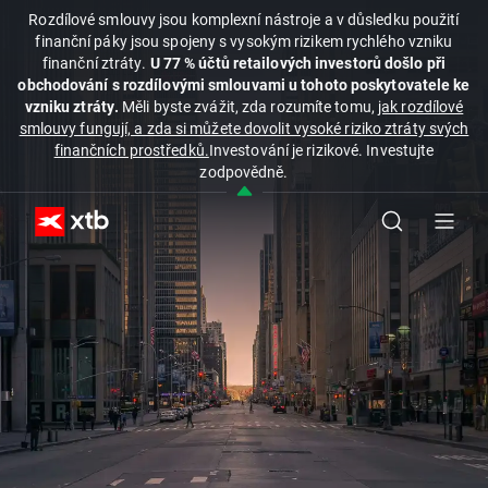
Rozdílové smlouvy jsou komplexní nástroje a v důsledku použití
finanční páky jsou spojeny s vysokým rizikem rychlého vzniku
finanční ztráty.
U 77 % účtů retailových investorů došlo při
obchodování s rozdílovými smlouvami u tohoto poskytovatele ke
vzniku ztráty.
Měli byste zvážit, zda rozumíte tomu,
jak rozdílové
smlouvy fungují, a zda si můžete dovolit vysoké riziko ztráty svých
finančních prostředků.
Investování je rizikové. Investujte
zodpovědně.