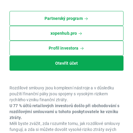
Partnerský program
xopenhub.pro
Profil investora
Otevřít účet
Rozdílové smlouvy jsou komplexní nástroje a v důsledku
použití finanční páky jsou spojeny s vysokým rizikem
rychlého vzniku finanční ztráty.
U 77 % účtů retailových investorů došlo při obchodování s
rozdílovými smlouvami u tohoto poskytovatele ke vzniku
ztráty.
Měli byste zvážit, zda rozumíte tomu, jak rozdílové smlouvy
fungují, a zda si můžete dovolit vysoké riziko ztráty svých