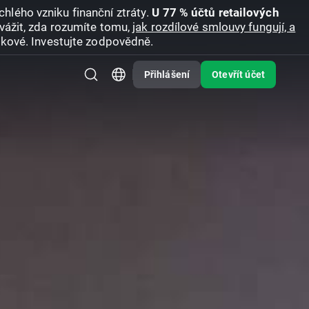
hlého vzniku finanční ztráty.
U 77 % účtů retailových
vážit, zda rozumíte tomu,
jak rozdílové smlouvy fungují, a
zikové. Investujte zodpovědně.
Přihlášení
Otevřít účet