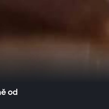
ně od