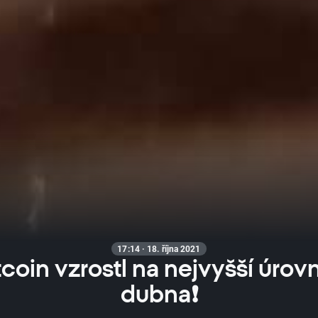
17:14 · 18. října 2021
tcoin vzrostl na nejvyšší úrov
dubna❗