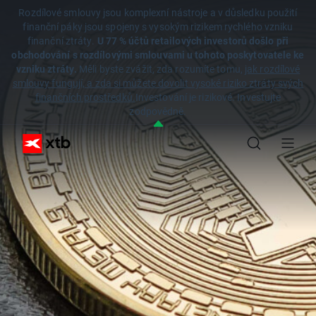
Rozdílové smlouvy jsou komplexní nástroje a v důsledku použití
finanční páky jsou spojeny s vysokým rizikem rychlého vzniku
finanční ztráty.
U 77 % účtů retailových investorů došlo při
obchodování s rozdílovými smlouvami u tohoto poskytovatele ke
vzniku ztráty.
Měli byste zvážit, zda rozumíte tomu,
jak rozdílové
smlouvy fungují, a zda si můžete dovolit vysoké riziko ztráty svých
finančních prostředků.
Investování je rizikové. Investujte
zodpovědně.