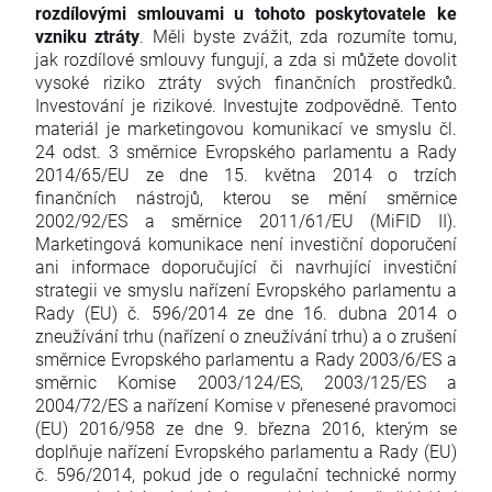
rozdílovými smlouvami u tohoto poskytovatele ke
vzniku ztráty
. Měli byste zvážit, zda rozumíte tomu,
jak rozdílové smlouvy fungují, a zda si můžete dovolit
vysoké riziko ztráty svých finančních prostředků.
Investování je rizikové. Investujte zodpovědně. Tento
materiál je marketingovou komunikací ve smyslu čl.
24 odst. 3 směrnice Evropského parlamentu a Rady
2014/65/EU ze dne 15. května 2014 o trzích
finančních nástrojů, kterou se mění směrnice
2002/92/ES a směrnice 2011/61/EU (MiFID II).
Marketingová komunikace není investiční doporučení
ani informace doporučující či navrhující investiční
strategii ve smyslu nařízení Evropského parlamentu a
Rady (EU) č. 596/2014 ze dne 16. dubna 2014 o
zneužívání trhu (nařízení o zneužívání trhu) a o zrušení
směrnice Evropského parlamentu a Rady 2003/6/ES a
směrnic Komise 2003/124/ES, 2003/125/ES a
2004/72/ES a nařízení Komise v přenesené pravomoci
(EU) 2016/958 ze dne 9. března 2016, kterým se
doplňuje nařízení Evropského parlamentu a Rady (EU)
č. 596/2014, pokud jde o regulační technické normy