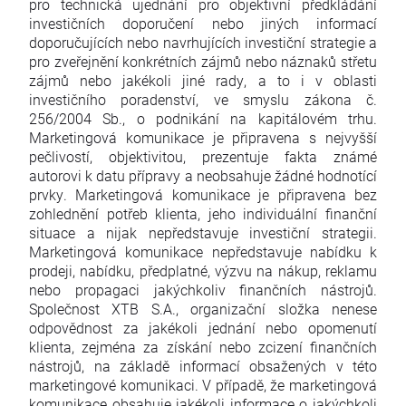
pro technická ujednání pro objektivní předkládání
investičních doporučení nebo jiných informací
doporučujících nebo navrhujících investiční strategie a
pro zveřejnění konkrétních zájmů nebo náznaků střetu
zájmů nebo jakékoli jiné rady, a to i v oblasti
investičního poradenství, ve smyslu zákona č.
256/2004 Sb., o podnikání na kapitálovém trhu.
Marketingová komunikace je připravena s nejvyšší
pečlivostí, objektivitou, prezentuje fakta známé
autorovi k datu přípravy a neobsahuje žádné hodnotící
prvky. Marketingová komunikace je připravena bez
zohlednění potřeb klienta, jeho individuální finanční
situace a nijak nepředstavuje investiční strategii.
Marketingová komunikace nepředstavuje nabídku k
prodeji, nabídku, předplatné, výzvu na nákup, reklamu
nebo propagaci jakýchkoliv finančních nástrojů.
Společnost XTB S.A., organizační složka nenese
odpovědnost za jakékoli jednání nebo opomenutí
klienta, zejména za získání nebo zcizení finančních
nástrojů, na základě informací obsažených v této
marketingové komunikaci. V případě, že marketingová
komunikace obsahuje jakékoli informace o jakýchkoli