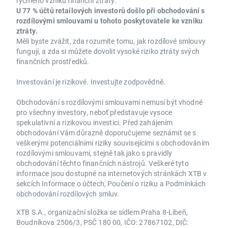
rychlého vzniku finanční ztráty.
U 77 % účtů retailových investorů došlo při obchodování s
rozdílovými smlouvami u tohoto poskytovatele ke vzniku
ztráty.
Měli byste zvážit, zda rozumíte tomu, jak rozdílové smlouvy
fungují, a zda si můžete dovolit vysoké riziko ztráty svých
finančních prostředků.
Investování je rizikové. Investujte zodpovědně.
Obchodování s rozdílovými smlouvami nemusí být vhodné
pro všechny investory, neboť představuje vysoce
spekulativní a rizikovou investici. Před zahájením
obchodování Vám důrazně doporučujeme seznámit se s
veškerými potenciálními riziky souvisejícími s obchodováním
rozdílovými smlouvami, stejně tak jako s pravidly
obchodování těchto finančních nástrojů. Veškeré tyto
informace jsou dostupné na internetových stránkách XTB v
sekcích Informace o účtech, Poučení o riziku a Podmínkách
obchodování rozdílových smluv.
XTB S.A., organizační složka se sídlem Praha 8-Libeň,
Boudníkova 2506/3, PSČ 180 00, IČO: 27867102, DIČ: