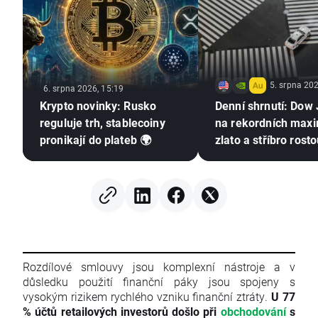
5. srpna 202
6. srpna 2026, 15:19
Krypto novinky: Rusko
Denní shrnutí: Dow
reguluje trh, stablecoiny
na rekordních max
pronikají do plateb 🌍
zlato a stříbro rost
nadějím na dohodu
USA a Íránem
Rozdílové smlouvy jsou komplexní nástroje a v
důsledku použití finanční páky jsou spojeny s
vysokým rizikem rychlého vzniku finanční ztráty.
U 77
% účtů retailových investorů došlo při
obchodování
s