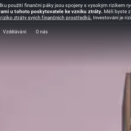
ku použití finanční páky jsou spojeny s vysokým rizikem ryc
ami u tohoto poskytovatele ke vzniku ztráty.
Měli byste z
riziko ztráty svých finančních prostředků.
Investování je ri
Vzdělávání
O nás