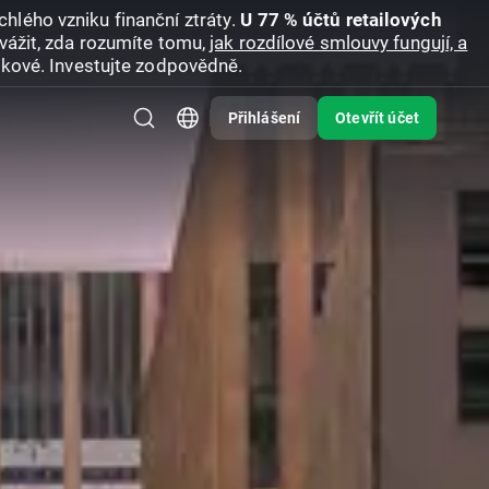
hlého vzniku finanční ztráty.
U 77 % účtů retailových
vážit, zda rozumíte tomu,
jak rozdílové smlouvy fungují, a
zikové. Investujte zodpovědně.
Přihlášení
Otevřít účet