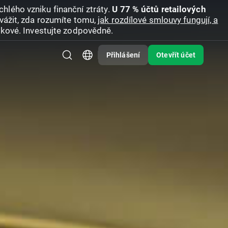
hlého vzniku finanční ztráty.
U 77 % účtů retailových
vážit, zda rozumíte tomu,
jak rozdílové smlouvy fungují, a
zikové. Investujte zodpovědně.
Přihlášení
Otevřít účet