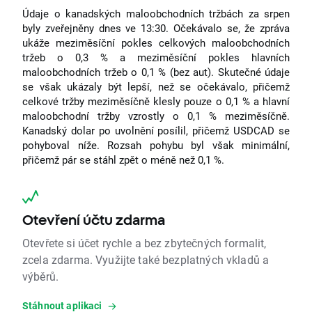
Údaje o kanadských maloobchodních tržbách za srpen
byly zveřejněny dnes ve 13:30. Očekávalo se, že zpráva
ukáže meziměsíční pokles celkových maloobchodních
tržeb o 0,3 % a meziměsíční pokles hlavních
maloobchodních tržeb o 0,1 % (bez aut). Skutečné údaje
se však ukázaly být lepší, než se očekávalo, přičemž
celkové tržby meziměsíčně klesly pouze o 0,1 % a hlavní
maloobchodní tržby vzrostly o 0,1 % meziměsíčně.
Kanadský dolar po uvolnění posílil, přičemž USDCAD se
pohyboval níže. Rozsah pohybu byl však minimální,
přičemž pár se stáhl zpět o méně než 0,1 %.
Otevření účtu zdarma
Otevřete si účet rychle a bez zbytečných formalit,
zcela zdarma. Využijte také bezplatných vkladů a
výběrů.
Stáhnout aplikaci