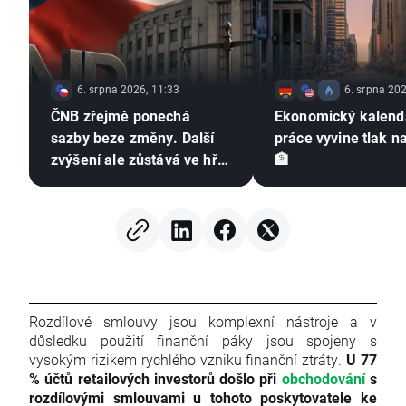
6. srpna 2026, 11:33
6. srpna 202
ČNB zřejmě ponechá
Ekonomický kalendá
sazby beze změny. Další
práce vyvine tlak n
zvýšení ale zůstává ve hře
🏦
⚠️
Rozdílové smlouvy jsou komplexní nástroje a v
důsledku použití finanční páky jsou spojeny s
vysokým rizikem rychlého vzniku finanční ztráty.
U 77
% účtů retailových investorů došlo při
obchodování
s
rozdílovými smlouvami u tohoto poskytovatele ke