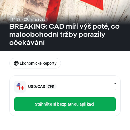
14:37 · 20. října 2023
BREAKING: CAD míří výš poté, co
maloobchodní tržby porazily
očekávání
Ekonomické Reporty
-
USD/CAD
CFD
-
Stáhněte si bezplatnou aplikaci