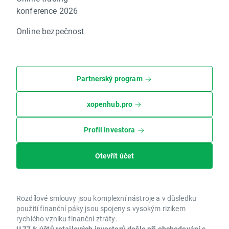
konference 2026
Online bezpečnost
Partnerský program
xopenhub.pro
Profil investora
Otevřít účet
Rozdílové smlouvy jsou komplexní nástroje a v důsledku
použití finanční páky jsou spojeny s vysokým rizikem
rychlého vzniku finanční ztráty.
U 77 % účtů retailových investorů došlo při obchodování s