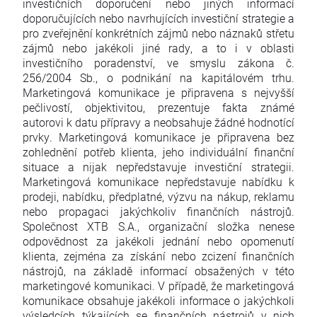
investičních doporučení nebo jiných informací
doporučujících nebo navrhujících investiční strategie a
pro zveřejnění konkrétních zájmů nebo náznaků střetu
zájmů nebo jakékoli jiné rady, a to i v oblasti
investičního poradenství, ve smyslu zákona č.
256/2004 Sb., o podnikání na kapitálovém trhu.
Marketingová komunikace je připravena s nejvyšší
pečlivostí, objektivitou, prezentuje fakta známé
autorovi k datu přípravy a neobsahuje žádné hodnotící
prvky. Marketingová komunikace je připravena bez
zohlednění potřeb klienta, jeho individuální finanční
situace a nijak nepředstavuje investiční strategii.
Marketingová komunikace nepředstavuje nabídku k
prodeji, nabídku, předplatné, výzvu na nákup, reklamu
nebo propagaci jakýchkoliv finančních nástrojů.
Společnost XTB S.A., organizační složka nenese
odpovědnost za jakékoli jednání nebo opomenutí
klienta, zejména za získání nebo zcizení finančních
nástrojů, na základě informací obsažených v této
marketingové komunikaci. V případě, že marketingová
komunikace obsahuje jakékoli informace o jakýchkoli
výsledcích týkajících se finančních nástrojů v nich