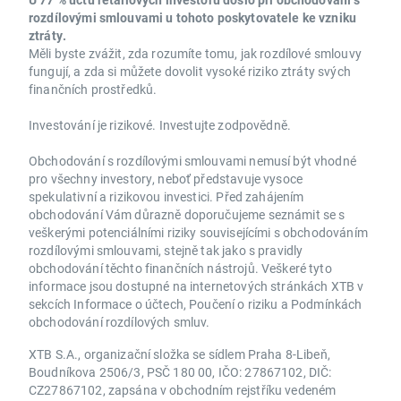
rozdílovými smlouvami u tohoto poskytovatele ke vzniku
ztráty.
Měli byste zvážit, zda rozumíte tomu, jak rozdílové smlouvy
fungují, a zda si můžete dovolit vysoké riziko ztráty svých
finančních prostředků.
Investování je rizikové. Investujte zodpovědně.
Obchodování s rozdílovými smlouvami nemusí být vhodné
pro všechny investory, neboť představuje vysoce
spekulativní a rizikovou investici. Před zahájením
obchodování Vám důrazně doporučujeme seznámit se s
veškerými potenciálními riziky souvisejícími s obchodováním
rozdílovými smlouvami, stejně tak jako s pravidly
obchodování těchto finančních nástrojů. Veškeré tyto
informace jsou dostupné na internetových stránkách XTB v
sekcích Informace o účtech, Poučení o riziku a Podmínkách
obchodování rozdílových smluv.
XTB S.A., organizační složka se sídlem Praha 8-Libeň,
Boudníkova 2506/3, PSČ 180 00, IČO: 27867102, DIČ:
CZ27867102, zapsána v obchodním rejstříku vedeném