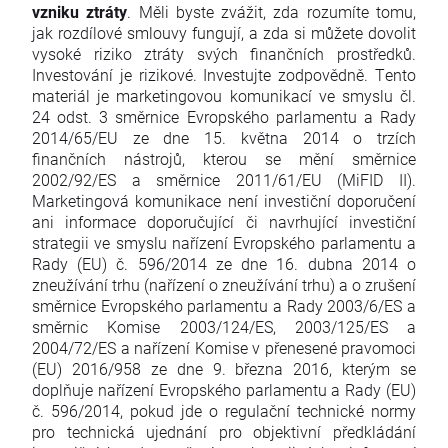
vzniku ztráty
. Měli byste zvážit, zda rozumíte tomu,
jak rozdílové smlouvy fungují, a zda si můžete dovolit
vysoké riziko ztráty svých finančních prostředků.
Investování je rizikové. Investujte zodpovědně. Tento
materiál je marketingovou komunikací ve smyslu čl.
24 odst. 3 směrnice Evropského parlamentu a Rady
2014/65/EU ze dne 15. května 2014 o trzích
finančních nástrojů, kterou se mění směrnice
2002/92/ES a směrnice 2011/61/EU (MiFID II).
Marketingová komunikace není investiční doporučení
ani informace doporučující či navrhující investiční
strategii ve smyslu nařízení Evropského parlamentu a
Rady (EU) č. 596/2014 ze dne 16. dubna 2014 o
zneužívání trhu (nařízení o zneužívání trhu) a o zrušení
směrnice Evropského parlamentu a Rady 2003/6/ES a
směrnic Komise 2003/124/ES, 2003/125/ES a
2004/72/ES a nařízení Komise v přenesené pravomoci
(EU) 2016/958 ze dne 9. března 2016, kterým se
doplňuje nařízení Evropského parlamentu a Rady (EU)
č. 596/2014, pokud jde o regulační technické normy
pro technická ujednání pro objektivní předkládání