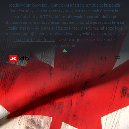
Rozdílové smlouvy jsou komplexní nástroje a v důsledku použití
finanční páky jsou spojeny s vysokým rizikem rychlého vzniku
finanční ztráty.
U 77 % účtů retailových investorů došlo při
obchodování s rozdílovými smlouvami u tohoto poskytovatele ke
vzniku ztráty.
Měli byste zvážit, zda rozumíte tomu,
jak rozdílové
smlouvy fungují, a zda si můžete dovolit vysoké riziko ztráty svých
finančních prostředků.
Investování je rizikové. Investujte
zodpovědně.