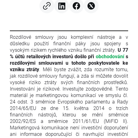
Rozdílové smlouvy jsou komplexní nástroje a v
důsledku použití finanční páky jsou spojeny s
vysokým rizikem rychlého vzniku finanční ztráty.
U 77
% účtů retailových investorů došlo při
obchodování
s
rozdílovými smlouvami u tohoto poskytovatele ke
vzniku ztráty
. Měli byste zvážit, zda rozumíte tomu,
jak rozdílové smlouvy fungují, a zda si můžete dovolit
vysoké riziko ztráty svých finančních prostředků.
Investování je rizikové. Investujte zodpovědně. Tento
materiál je marketingovou komunikací ve smyslu čl.
24 odst. 3 směrnice Evropského parlamentu a Rady
2014/65/EU ze dne 15. května 2014 o trzích
finančních nástrojů, kterou se mění směrnice
2002/92/ES a směrnice 2011/61/EU (MiFID II).
Marketingová komunikace není investiční doporučení
ani informace doporučující či navrhující investiční