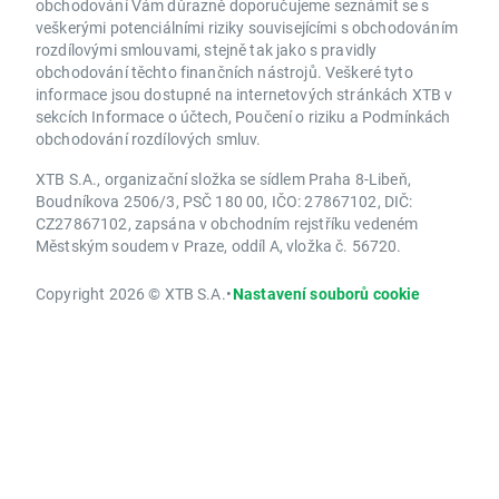
obchodování Vám důrazně doporučujeme seznámit se s
veškerými potenciálními riziky souvisejícími s obchodováním
rozdílovými smlouvami, stejně tak jako s pravidly
obchodování těchto finančních nástrojů. Veškeré tyto
informace jsou dostupné na internetových stránkách XTB v
sekcích Informace o účtech, Poučení o riziku a Podmínkách
obchodování rozdílových smluv.
XTB S.A., organizační složka se sídlem Praha 8-Libeň,
Boudníkova 2506/3, PSČ 180 00, IČO: 27867102, DIČ:
CZ27867102, zapsána v obchodním rejstříku vedeném
Městským soudem v Praze, oddíl A, vložka č. 56720.
Copyright 2026 © XTB S.A.
•
Nastavení souborů cookie