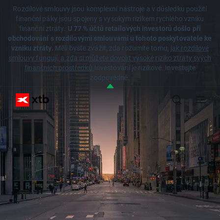
Rozdílové smlouvy jsou komplexní nástroje a v důsledku použití
finanční páky jsou spojeny s vysokým rizikem rychlého vzniku
finanční ztráty.
U 77 % účtů retailových investorů došlo při
obchodování s rozdílovými smlouvami u tohoto poskytovatele ke
vzniku ztráty.
Měli byste zvážit, zda rozumíte tomu,
jak rozdílové
smlouvy fungují, a zda si můžete dovolit vysoké riziko ztráty svých
finančních prostředků.
Investování je rizikové. Investujte
zodpovědně.