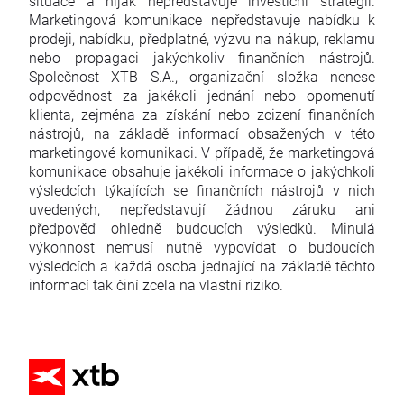
situace a nijak nepředstavuje investiční strategii.
Marketingová komunikace nepředstavuje nabídku k
prodeji, nabídku, předplatné, výzvu na nákup, reklamu
nebo propagaci jakýchkoliv finančních nástrojů.
Společnost XTB S.A., organizační složka nenese
odpovědnost za jakékoli jednání nebo opomenutí
klienta, zejména za získání nebo zcizení finančních
nástrojů, na základě informací obsažených v této
marketingové komunikaci. V případě, že marketingová
komunikace obsahuje jakékoli informace o jakýchkoli
výsledcích týkajících se finančních nástrojů v nich
uvedených, nepředstavují žádnou záruku ani
předpověď ohledně budoucích výsledků. Minulá
výkonnost nemusí nutně vypovídat o budoucích
výsledcích a každá osoba jednající na základě těchto
informací tak činí zcela na vlastní riziko.