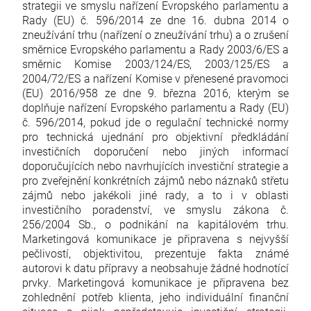
strategii ve smyslu nařízení Evropského parlamentu a
Rady (EU) č. 596/2014 ze dne 16. dubna 2014 o
zneužívání trhu (nařízení o zneužívání trhu) a o zrušení
směrnice Evropského parlamentu a Rady 2003/6/ES a
směrnic Komise 2003/124/ES, 2003/125/ES a
2004/72/ES a nařízení Komise v přenesené pravomoci
(EU) 2016/958 ze dne 9. března 2016, kterým se
doplňuje nařízení Evropského parlamentu a Rady (EU)
č. 596/2014, pokud jde o regulační technické normy
pro technická ujednání pro objektivní předkládání
investičních doporučení nebo jiných informací
doporučujících nebo navrhujících investiční strategie a
pro zveřejnění konkrétních zájmů nebo náznaků střetu
zájmů nebo jakékoli jiné rady, a to i v oblasti
investičního poradenství, ve smyslu zákona č.
256/2004 Sb., o podnikání na kapitálovém trhu.
Marketingová komunikace je připravena s nejvyšší
pečlivostí, objektivitou, prezentuje fakta známé
autorovi k datu přípravy a neobsahuje žádné hodnotící
prvky. Marketingová komunikace je připravena bez
zohlednění potřeb klienta, jeho individuální finanční