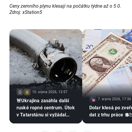
Ceny zemního plynu klesají na počátku týdne až o 5 0.
Zdroj: xStation5
10. srpna 2026, 13:57
7. srpna 2026, 17:36
🚨Ukrajina zasáhla další
ruské ropné centrum. Útok
Dolar klesá po zveř
v Tatarstánu si vyžádal
dat z trhu práce 💲
oběti💣