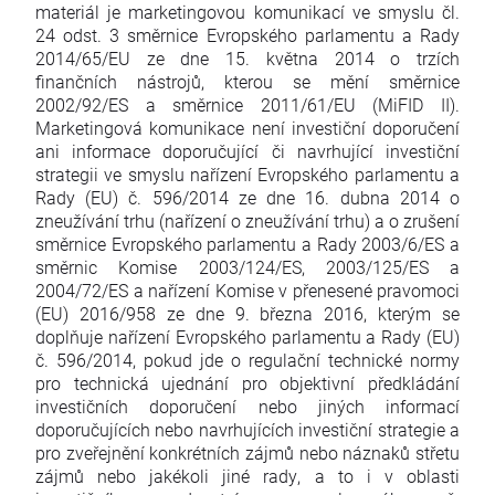
materiál je marketingovou komunikací ve smyslu čl.
24 odst. 3 směrnice Evropského parlamentu a Rady
2014/65/EU ze dne 15. května 2014 o trzích
finančních nástrojů, kterou se mění směrnice
2002/92/ES a směrnice 2011/61/EU (MiFID II).
Marketingová komunikace není investiční doporučení
ani informace doporučující či navrhující investiční
strategii ve smyslu nařízení Evropského parlamentu a
Rady (EU) č. 596/2014 ze dne 16. dubna 2014 o
zneužívání trhu (nařízení o zneužívání trhu) a o zrušení
směrnice Evropského parlamentu a Rady 2003/6/ES a
směrnic Komise 2003/124/ES, 2003/125/ES a
2004/72/ES a nařízení Komise v přenesené pravomoci
(EU) 2016/958 ze dne 9. března 2016, kterým se
doplňuje nařízení Evropského parlamentu a Rady (EU)
č. 596/2014, pokud jde o regulační technické normy
pro technická ujednání pro objektivní předkládání
investičních doporučení nebo jiných informací
doporučujících nebo navrhujících investiční strategie a
pro zveřejnění konkrétních zájmů nebo náznaků střetu
zájmů nebo jakékoli jiné rady, a to i v oblasti