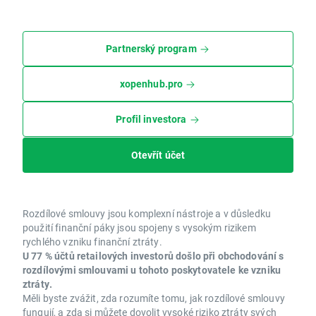
Partnerský program
xopenhub.pro
Profil investora
Otevřít účet
Rozdílové smlouvy jsou komplexní nástroje a v důsledku
použití finanční páky jsou spojeny s vysokým rizikem
rychlého vzniku finanční ztráty.
U 77 % účtů retailových investorů došlo při obchodování s
rozdílovými smlouvami u tohoto poskytovatele ke vzniku
ztráty.
Měli byste zvážit, zda rozumíte tomu, jak rozdílové smlouvy
fungují, a zda si můžete dovolit vysoké riziko ztráty svých