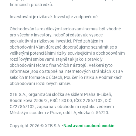
finančních prostředků.
Investování je rizikové. Investujte zodpovědně.
Obchodování s rozdílovými smlouvami nemusí být vhodné
pro všechny investory, neboť představuje vysoce
spekulativní a rizikovou investici. Před zahájením
obchodování Vám důrazně doporučujeme seznámit se s
veškerými potenciálními riziky souvisejícími s obchodováním
rozdílovými smlouvami, stejně tak jako s pravidly
obchodování těchto finančních nástrojů. Veškeré tyto
informace jsou dostupné na internetových stránkách XTB v
sekcích Informace o účtech, Poučení o riziku a Podmínkách
obchodování rozdílových smluv.
XTB S.A., organizační složka se sídlem Praha 8-Libeň,
Boudníkova 2506/3, PSČ 180 00, IČO: 27867102, DIČ:
CZ27867102, zapsána v obchodním rejstříku vedeném
Městským soudem v Praze, oddíl A, vložka č. 56720.
Copyright 2026 © XTB S.A.
•
Nastavení souborů cookie