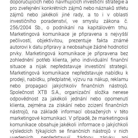
doporučujících nebo navrhujících investiční strategie a
pro zveřejnění konkrétních zájmů nebo náznaků střetu
zájmů nebo jakékoli jiné rady, a to i v oblasti
investičního poradenství, ve smyslu zákona č.
256/2004 Sb., o podnikání na kapitálovém trhu.
Marketingová komunikace je připravena s nejvyšší
pečlivostí, objektivitou, prezentuje fakta známé
autorovi k datu přípravy a neobsahuje žádné hodnotící
prvky. Marketingová komunikace je připravena bez
zohlednění potřeb klienta, jeho individuální finanční
situace a nijak nepředstavuje investiční strategii.
Marketingová komunikace nepředstavuje nabídku k
prodeji, nabídku, předplatné, výzvu na nákup, reklamu
nebo propagaci jakýchkoliv finančních nástrojů.
Společnost XTB S.A., organizační složka nenese
odpovědnost za jakékoli jednání nebo opomenutí
klienta, zejména za získání nebo zcizení finančních
nástrojů, na základě informací obsažených v této
marketingové komunikaci. V případě, že marketingová
komunikace obsahuje jakékoli informace o jakýchkoli
výsledcích týkajících se finančních nástrojů v nich
uvedených, nepředstavují žádnou záruku ani