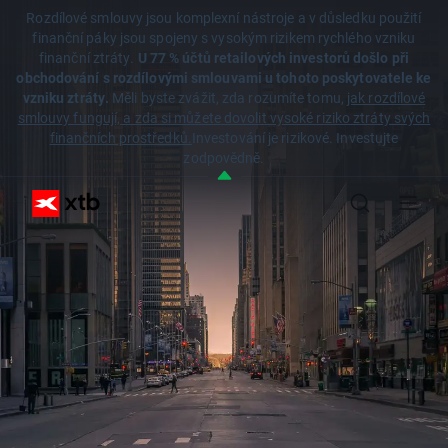
Rozdílové smlouvy jsou komplexní nástroje a v důsledku použití
finanční páky jsou spojeny s vysokým rizikem rychlého vzniku
finanční ztráty.
U 77 % účtů retailových investorů došlo při
obchodování s rozdílovými smlouvami u tohoto poskytovatele ke
vzniku ztráty.
Měli byste zvážit, zda rozumíte tomu,
jak rozdílové
smlouvy fungují, a zda si můžete dovolit vysoké riziko ztráty svých
finančních prostředků.
Investování je rizikové. Investujte
zodpovědně.