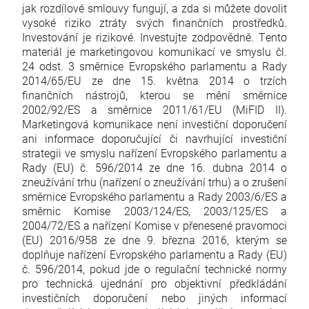
jak rozdílové smlouvy fungují, a zda si můžete dovolit
vysoké riziko ztráty svých finančních prostředků.
Investování je rizikové. Investujte zodpovědně. Tento
materiál je marketingovou komunikací ve smyslu čl.
24 odst. 3 směrnice Evropského parlamentu a Rady
2014/65/EU ze dne 15. května 2014 o trzích
finančních nástrojů, kterou se mění směrnice
2002/92/ES a směrnice 2011/61/EU (MiFID II).
Marketingová komunikace není investiční doporučení
ani informace doporučující či navrhující investiční
strategii ve smyslu nařízení Evropského parlamentu a
Rady (EU) č. 596/2014 ze dne 16. dubna 2014 o
zneužívání trhu (nařízení o zneužívání trhu) a o zrušení
směrnice Evropského parlamentu a Rady 2003/6/ES a
směrnic Komise 2003/124/ES, 2003/125/ES a
2004/72/ES a nařízení Komise v přenesené pravomoci
(EU) 2016/958 ze dne 9. března 2016, kterým se
doplňuje nařízení Evropského parlamentu a Rady (EU)
č. 596/2014, pokud jde o regulační technické normy
pro technická ujednání pro objektivní předkládání
investičních doporučení nebo jiných informací