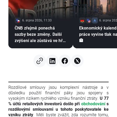
6. srpna 2026, 11:33
6. srpna 202
ČNB zřejmě ponechá
Ekonomický kalendá
sazby beze změny. Další
práce vyvine tlak n
zvýšení ale zůstává ve hře
🏦
⚠️
Rozdílové smlouvy jsou komplexní nástroje a v
důsledku použití finanční páky jsou spojeny s
vysokým rizikem rychlého vzniku finanční ztráty.
U 77
% účtů retailových investorů došlo při
obchodování
s
rozdílovými smlouvami u tohoto poskytovatele ke
vzniku ztráty
. Měli byste zvážit, zda rozumíte tomu,