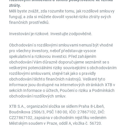
ztráty.
Měli byste zvážit, zda rozumíte tomu, jak rozdílové smlouvy
fungují, a zda si můžete dovolit vysoké riziko ztráty svých
finančních prostředků.
Investování je rizikové. Investujte zodpovědně.
Obchodování s rozdílovými smlouvami nemusí být vhodné
pro všechny investory, neboť představuje vysoce
spekulativní a rizikovou investici. Před zahájením
obchodování Vám důrazně doporučujeme seznámit se s
veškerými potenciálními riziky souvisejícími s obchodováním
rozdílovými smlouvami, stejně tak jako s pravidly
obchodování těchto finančních nástrojů. Veškeré tyto
informace jsou dostupné na internetových stránkách XTB v
sekcích Informace o účtech, Poučení o riziku a Podmínkách
obchodování rozdílových smluv.
XTB S.A., organizační složka se sídlem Praha 8-Libeň,
Boudníkova 2506/3, PSČ 180 00, IČO: 27867102, DIČ:
CZ27867102, zapsána v obchodním rejstříku vedeném
Městským soudem v Praze, oddíl A, vložka č. 56720.