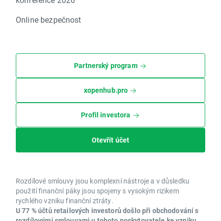
Online bezpečnost
Partnerský program
xopenhub.pro
Profil investora
Otevřít účet
Rozdílové smlouvy jsou komplexní nástroje a v důsledku
použití finanční páky jsou spojeny s vysokým rizikem
rychlého vzniku finanční ztráty.
U 77 % účtů retailových investorů došlo při obchodování s
rozdílovými smlouvami u tohoto poskytovatele ke vzniku