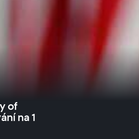
y of
ání na 1