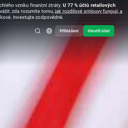
hlého vzniku finanční ztráty.
U 77 % účtů retailových
vážit, zda rozumíte tomu,
jak rozdílové smlouvy fungují, a
zikové. Investujte zodpovědně.
Přihlášení
Otevřít účet