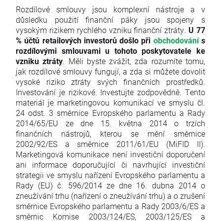
Rozdílové smlouvy jsou komplexní nástroje a v
důsledku použití finanční páky jsou spojeny s
vysokým rizikem rychlého vzniku finanční ztráty.
U 77
% účtů retailových investorů došlo při
obchodování
s
rozdílovými smlouvami u tohoto poskytovatele ke
vzniku ztráty
. Měli byste zvážit, zda rozumíte tomu,
jak rozdílové smlouvy fungují, a zda si můžete dovolit
vysoké riziko ztráty svých finančních prostředků.
Investování je rizikové. Investujte zodpovědně. Tento
materiál je marketingovou komunikací ve smyslu čl.
24 odst. 3 směrnice Evropského parlamentu a Rady
2014/65/EU ze dne 15. května 2014 o trzích
finančních nástrojů, kterou se mění směrnice
2002/92/ES a směrnice 2011/61/EU (MiFID II).
Marketingová komunikace není investiční doporučení
ani informace doporučující či navrhující investiční
strategii ve smyslu nařízení Evropského parlamentu a
Rady (EU) č. 596/2014 ze dne 16. dubna 2014 o
zneužívání trhu (nařízení o zneužívání trhu) a o zrušení
směrnice Evropského parlamentu a Rady 2003/6/ES a
směrnic Komise 2003/124/ES, 2003/125/ES a