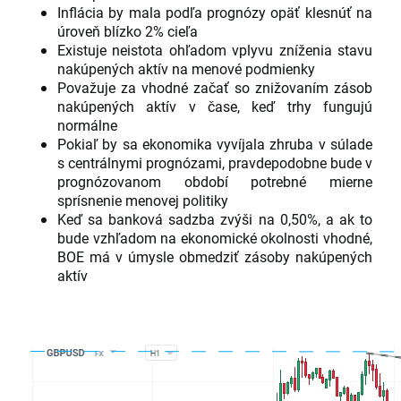
Inflácia by mala podľa prognózy opäť klesnúť na
úroveň blízko 2% cieľa
Existuje neistota ohľadom vplyvu zníženia stavu
nakúpených aktív na menové podmienky
Považuje za vhodné začať so znižovaním zásob
nakúpených aktív v čase, keď trhy fungujú
normálne
Pokiaľ by sa ekonomika vyvíjala zhruba v súlade
s centrálnymi prognózami, pravdepodobne bude v
prognózovanom období potrebné mierne
sprísnenie menovej politiky
Keď sa banková sadzba zvýši na 0,50%, a ak to
bude vzhľadom na ekonomické okolnosti vhodné,
BOE má v úmysle obmedziť zásoby nakúpených
aktív