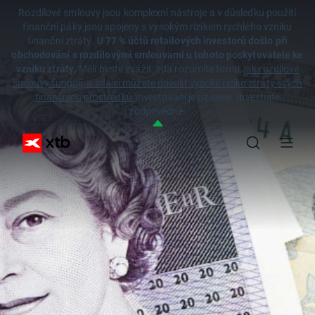
Rozdílové smlouvy jsou komplexní nástroje a v důsledku použití
finanční páky jsou spojeny s vysokým rizikem rychlého vzniku
finanční ztráty.
U 77 % účtů retailových investorů došlo při
obchodování s rozdílovými smlouvami u tohoto poskytovatele ke
vzniku ztráty.
Měli byste zvážit, zda rozumíte tomu,
jak rozdílové
smlouvy fungují, a zda si můžete dovolit vysoké riziko ztráty svých
finančních prostředků.
Investování je rizikové. Investujte
zodpovědně.