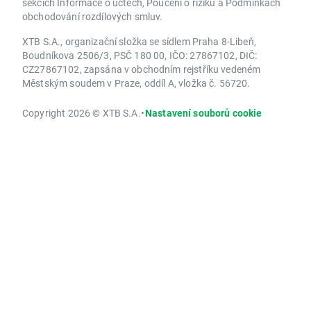
sekcích Informace o účtech, Poučení o riziku a Podmínkách
obchodování rozdílových smluv.
XTB S.A., organizační složka se sídlem Praha 8-Libeň,
Boudníkova 2506/3, PSČ 180 00, IČO: 27867102, DIČ:
CZ27867102, zapsána v obchodním rejstříku vedeném
Městským soudem v Praze, oddíl A, vložka č. 56720.
Copyright 2026 © XTB S.A.
•
Nastavení souborů cookie