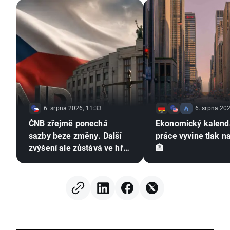
6. srpna 2026, 11:33
6. srpna 202
ČNB zřejmě ponechá
Ekonomický kalendá
sazby beze změny. Další
práce vyvine tlak n
zvýšení ale zůstává ve hře
🏦
⚠️