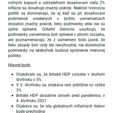
voľných kapacít a udržateľnom dosahovaní cieľa 2%
inflácie sa dosahuje značný pokrok. Niektorí tvorcovia
politík sa domnievajú, že aj keď sa pri dosahovaní
podmienok uvedených v týchto usmerneniach
dosiahol značný pokrok, tieto podmienky ešte nie sú
úplne splnené. Ostatní členovia usudzujú, že
podmienky usmernenia boli splnené v plnom rozsahu,
ale poznamenávajú, že z usmernení bolo jasné, že
tieto zásady boli vždy len nevyhnutné, nie dostatočné
podmienky na akékoľvek budúce sprísnenie menovej
politiky.
Hlavné body:
Očakávalo sa, že britské HDP vzrastie v druhom
štvrťroku o 5%
V 3. štvrťroku sa očakáva rast približne vo výške
3%
Britské HDP dosiahne úroveň pred pandémiou v
4. štvrťroku 2021
Očakáva sa, že sila globálnych inflačných tlakov
bude prechodná