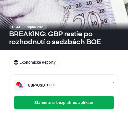
13:44 · 5. srpna 2021
BREAKING: GBP rastie po
rozhodnutí o sadzbách BOE
Ekonomické Reporty
-
GBP/USD
CFD
-
Stáhněte si bezplatnou aplikaci