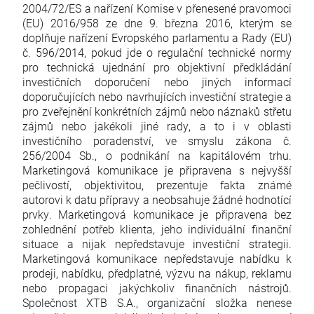
2004/72/ES a nařízení Komise v přenesené pravomoci
(EU) 2016/958 ze dne 9. března 2016, kterým se
doplňuje nařízení Evropského parlamentu a Rady (EU)
č. 596/2014, pokud jde o regulační technické normy
pro technická ujednání pro objektivní předkládání
investičních doporučení nebo jiných informací
doporučujících nebo navrhujících investiční strategie a
pro zveřejnění konkrétních zájmů nebo náznaků střetu
zájmů nebo jakékoli jiné rady, a to i v oblasti
investičního poradenství, ve smyslu zákona č.
256/2004 Sb., o podnikání na kapitálovém trhu.
Marketingová komunikace je připravena s nejvyšší
pečlivostí, objektivitou, prezentuje fakta známé
autorovi k datu přípravy a neobsahuje žádné hodnotící
prvky. Marketingová komunikace je připravena bez
zohlednění potřeb klienta, jeho individuální finanční
situace a nijak nepředstavuje investiční strategii.
Marketingová komunikace nepředstavuje nabídku k
prodeji, nabídku, předplatné, výzvu na nákup, reklamu
nebo propagaci jakýchkoliv finančních nástrojů.
Společnost XTB S.A., organizační složka nenese