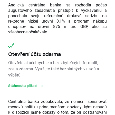
Anglická centrálna banka sa rozhodla počas
augustového zasadnutia pristúpiť k vyčkávaniu a
ponechala svoju referenčnú úrokovú sadzbu na
rekordne nízkej úrovni 0,1% a program nákupu
dlhopisov na úrovni 875 miliárd GBP, ako sa
všeobecne očakávalo.
Otevření účtu zdarma
Otevřete si účet rychle a bez zbytečných formalit,
zcela zdarma. Využijte také bezplatných vkladů a
výběrů.
Stáhnout aplikaci
Centrálna banka zopakovala, že nemieni sprísňovať
menovú politiku prinajmenšom dovtedy, kým nebudú
k dispozícii jasné dôkazy o tom, že pri odstraňovaní