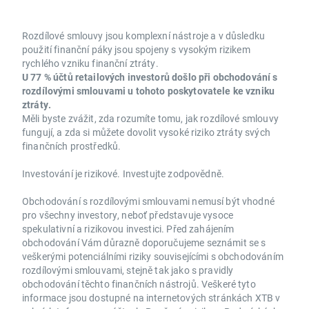
Rozdílové smlouvy jsou komplexní nástroje a v důsledku
použití finanční páky jsou spojeny s vysokým rizikem
rychlého vzniku finanční ztráty.
U 77 % účtů retailových investorů došlo při obchodování s
rozdílovými smlouvami u tohoto poskytovatele ke vzniku
ztráty.
Měli byste zvážit, zda rozumíte tomu, jak rozdílové smlouvy
fungují, a zda si můžete dovolit vysoké riziko ztráty svých
finančních prostředků.
Investování je rizikové. Investujte zodpovědně.
Obchodování s rozdílovými smlouvami nemusí být vhodné
pro všechny investory, neboť představuje vysoce
spekulativní a rizikovou investici. Před zahájením
obchodování Vám důrazně doporučujeme seznámit se s
veškerými potenciálními riziky souvisejícími s obchodováním
rozdílovými smlouvami, stejně tak jako s pravidly
obchodování těchto finančních nástrojů. Veškeré tyto
informace jsou dostupné na internetových stránkách XTB v