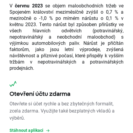
V
červnu 2023
se objem maloobchodních tržeb ve
Spojeném království meziměsíčně zvýšil o 0,7 % a
meziročně o -1,0 % po mírném nárůstu o 0,1 % v
květnu 2023. Tento nárůst byl způsoben přírůstky ve
všech hlavních odvětvích (potravinářský,
nepotravinářský a neobchodní maloobchod) s
výjimkou automobilových paliv. Nárůst je přičítán
faktorům, jako jsou letní výprodeje, zvýšená
návštěvnost a příznivé počasí, které přispěly k vyšším
tržbám v nepotravinářských a potravinářských
prodejnách.
Otevření účtu zdarma
Otevřete si účet rychle a bez zbytečných formalit,
zcela zdarma. Využijte také bezplatných vkladů a
výběrů.
Stáhnout aplikaci