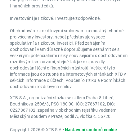
finančních prostředků.
Investování je rizikové. Investujte zodpovědně.
Obchodování s rozdílovými smlouvami nemusí být vhodné
pro všechny investory, neboť představuje vysoce
spekulativní a rizikovou investici. Před zahájením
obchodování Vám důrazně doporučujeme seznámit se s
veškerými potenciálními riziky souvisejícími s obchodováním
rozdílovými smlouvami, stejně tak jako s pravidly
obchodování těchto finančních nástrojů. Veškeré tyto
informace jsou dostupné na internetových stránkách XTB v
sekcích Informace o účtech, Poučení o riziku a Podmínkách
obchodování rozdílových smluv.
XTB S.A., organizační složka se sídlem Praha 8-Libeň,
Boudníkova 2506/3, PSČ 180 00, IČO: 27867102, DIČ:
CZ27867102, zapsána v obchodním rejstříku vedeném
Městským soudem v Praze, oddíl A, vložka č. 56720.
Copyright 2026 © XTB S.A.
•
Nastavení souborů cookie