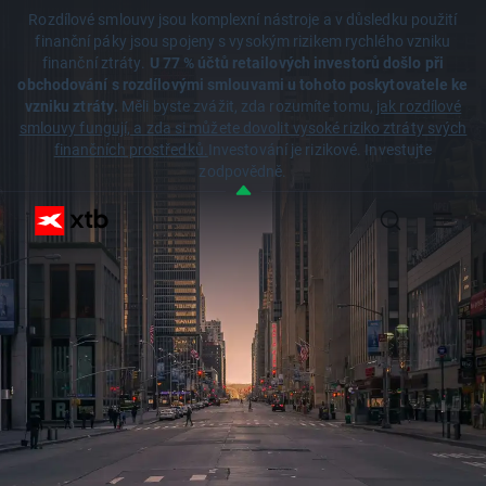
Rozdílové smlouvy jsou komplexní nástroje a v důsledku použití
finanční páky jsou spojeny s vysokým rizikem rychlého vzniku
finanční ztráty.
U 77 % účtů retailových investorů došlo při
obchodování s rozdílovými smlouvami u tohoto poskytovatele ke
vzniku ztráty.
Měli byste zvážit, zda rozumíte tomu,
jak rozdílové
smlouvy fungují, a zda si můžete dovolit vysoké riziko ztráty svých
finančních prostředků.
Investování je rizikové. Investujte
zodpovědně.