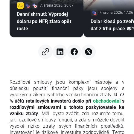
7. srpna 2026, 20:07
7. srpna 2026, 17:36
Denní shrnutí: Výprodej
dolaru po NFP, zlato opět
Dolar klesá po zveř
roste
dat z trhu práce 💲
Rozdílové smlouvy jsou komplexní nástroje a v
důsledku použití finanční páky jsou spojeny s
vysokým rizikem rychlého vzniku finanční ztráty.
U 77
% účtů retailových investorů došlo při
obchodování
s
rozdílovými smlouvami u tohoto poskytovatele ke
vzniku ztráty
. Měli byste zvážit, zda rozumíte tomu,
jak rozdílové smlouvy fungují, a zda si můžete dovolit
vysoké riziko ztráty svých finančních prostředků.
Investování je rizikové. Investujte zodpovědně. Tento