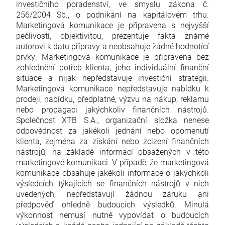
investičního poradenství, ve smyslu zákona č.
256/2004 Sb., o podnikání na kapitálovém trhu.
Marketingová komunikace je připravena s nejvyšší
pečlivostí, objektivitou, prezentuje fakta známé
autorovi k datu přípravy a neobsahuje žádné hodnotící
prvky. Marketingová komunikace je připravena bez
zohlednění potřeb klienta, jeho individuální finanční
situace a nijak nepředstavuje investiční strategii.
Marketingová komunikace nepředstavuje nabídku k
prodeji, nabídku, předplatné, výzvu na nákup, reklamu
nebo propagaci jakýchkoliv finančních nástrojů.
Společnost XTB S.A., organizační složka nenese
odpovědnost za jakékoli jednání nebo opomenutí
klienta, zejména za získání nebo zcizení finančních
nástrojů, na základě informací obsažených v této
marketingové komunikaci. V případě, že marketingová
komunikace obsahuje jakékoli informace o jakýchkoli
výsledcích týkajících se finančních nástrojů v nich
uvedených, nepředstavují žádnou záruku ani
předpověď ohledně budoucích výsledků. Minulá
výkonnost nemusí nutně vypovídat o budoucích