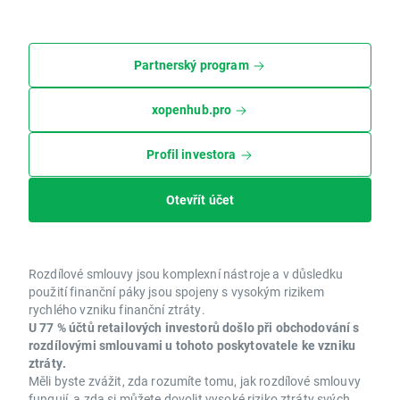
Partnerský program
xopenhub.pro
Profil investora
Otevřít účet
Rozdílové smlouvy jsou komplexní nástroje a v důsledku
použití finanční páky jsou spojeny s vysokým rizikem
rychlého vzniku finanční ztráty.
U 77 % účtů retailových investorů došlo při obchodování s
rozdílovými smlouvami u tohoto poskytovatele ke vzniku
ztráty.
Měli byste zvážit, zda rozumíte tomu, jak rozdílové smlouvy
fungují, a zda si můžete dovolit vysoké riziko ztráty svých