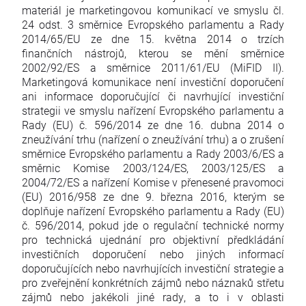
materiál je marketingovou komunikací ve smyslu čl.
24 odst. 3 směrnice Evropského parlamentu a Rady
2014/65/EU ze dne 15. května 2014 o trzích
finančních nástrojů, kterou se mění směrnice
2002/92/ES a směrnice 2011/61/EU (MiFID II).
Marketingová komunikace není investiční doporučení
ani informace doporučující či navrhující investiční
strategii ve smyslu nařízení Evropského parlamentu a
Rady (EU) č. 596/2014 ze dne 16. dubna 2014 o
zneužívání trhu (nařízení o zneužívání trhu) a o zrušení
směrnice Evropského parlamentu a Rady 2003/6/ES a
směrnic Komise 2003/124/ES, 2003/125/ES a
2004/72/ES a nařízení Komise v přenesené pravomoci
(EU) 2016/958 ze dne 9. března 2016, kterým se
doplňuje nařízení Evropského parlamentu a Rady (EU)
č. 596/2014, pokud jde o regulační technické normy
pro technická ujednání pro objektivní předkládání
investičních doporučení nebo jiných informací
doporučujících nebo navrhujících investiční strategie a
pro zveřejnění konkrétních zájmů nebo náznaků střetu
zájmů nebo jakékoli jiné rady, a to i v oblasti