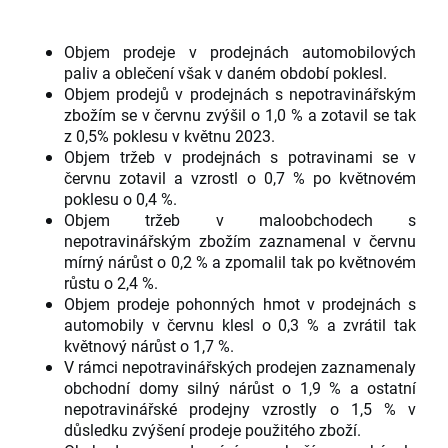
Objem prodeje v prodejnách automobilových
paliv a oblečení však v daném období poklesl.
Objem prodejů v prodejnách s nepotravinářským
zbožím se v červnu zvýšil o 1,0 % a zotavil se tak
z 0,5% poklesu v květnu 2023.
Objem tržeb v prodejnách s potravinami se v
červnu zotavil a vzrostl o 0,7 % po květnovém
poklesu o 0,4 %.
Objem tržeb v maloobchodech s
nepotravinářským zbožím zaznamenal v červnu
mírný nárůst o 0,2 % a zpomalil tak po květnovém
růstu o 2,4 %.
Objem prodeje pohonných hmot v prodejnách s
automobily v červnu klesl o 0,3 % a zvrátil tak
květnový nárůst o 1,7 %.
V rámci nepotravinářských prodejen zaznamenaly
obchodní domy silný nárůst o 1,9 % a ostatní
nepotravinářské prodejny vzrostly o 1,5 % v
důsledku zvýšení prodeje použitého zboží.