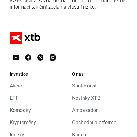
výsledcích a každá osoba jednající na základě těchto
informací tak činí zcela na vlastní riziko.
Investice
O nás
Akcie
Společnost
ETF
Novinky XTB
Komodity
Ambasador
Kryptoměny
Obchodní platforma
Indexy
Kariéra