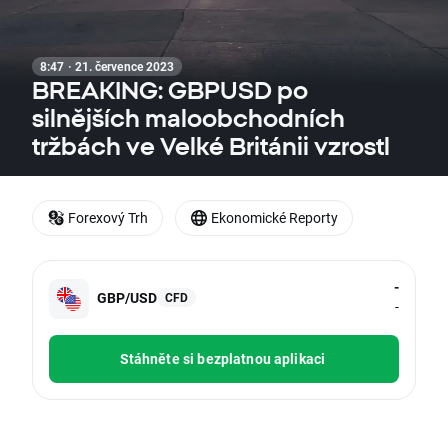
8:47 · 21. července 2023
BREAKING: GBPUSD po
silnějších maloobchodních
tržbách ve Velké Británii vzrostl
Forexový Trh
Ekonomické Reporty
-
GBP/USD
CFD
-
Stáhněte si bezplatnou aplikaci