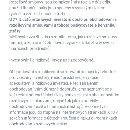
Rozdílové smlouvy jsou komplexní nástroje a v důsledku
použití finanční páky jsou spojeny s vysokým rizikem
rychlého vzniku finanční ztráty.
U 77 % účtů retailových investorů došlo při obchodování s
rozdílovými smlouvami u tohoto poskytovatele ke vzniku
ztráty.
Měli byste zvážit, zda rozumíte tomu, jak rozdílové smlouvy
fungují, a zda si můžete dovolit vysoké riziko ztráty svých
finančních prostředků.
Investování je rizikové. Investujte zodpovědně.
Obchodování s rozdílovými smlouvami nemusí být vhodné
pro všechny investory, neboť představuje vysoce
spekulativní a rizikovou investici. Před zahájením
obchodování Vám důrazně doporučujeme seznámit se s
veškerými potenciálními riziky souvisejícími s obchodováním
rozdílovými smlouvami, stejně tak jako s pravidly
obchodování těchto finančních nástrojů. Veškeré tyto
informace jsou dostupné na internetových stránkách XTB v
sekcích Informace o účtech, Poučení o riziku a Podmínkách
obchodování rozdílových smluv.