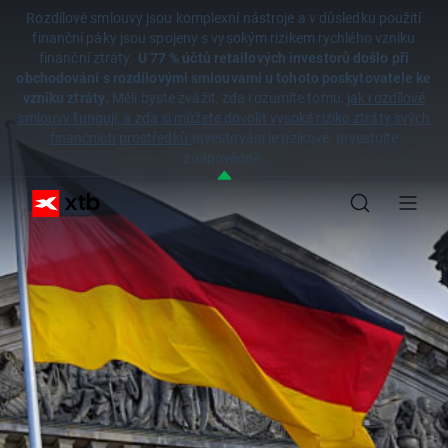
Rozdílové smlouvy jsou komplexní nástroje a v důsledku použití
finanční páky jsou spojeny s vysokým rizikem rychlého vzniku
finanční ztráty.
U 77 % účtů retailových investorů došlo při
obchodování s rozdílovými smlouvami u tohoto poskytovatele ke
vzniku ztráty.
Měli byste zvážit, zda rozumíte tomu,
jak rozdílové
smlouvy fungují, a zda si můžete dovolit vysoké riziko ztráty svých
finančních prostředků.
Investování je rizikové. Investujte
zodpovědně.