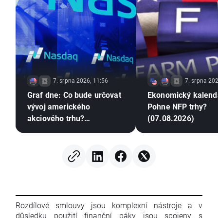
7. srpna 2026, 11:56
7. srpna 202
Graf dne: Co bude určovat
Ekonomický kalend
vývoj amerického
Pohne NFP trhy?
akciového trhu?
(07.08.2026)
(07.08.2026)
Rozdílové smlouvy jsou komplexní nástroje a v
důsledku použití finanční páky jsou spojeny s