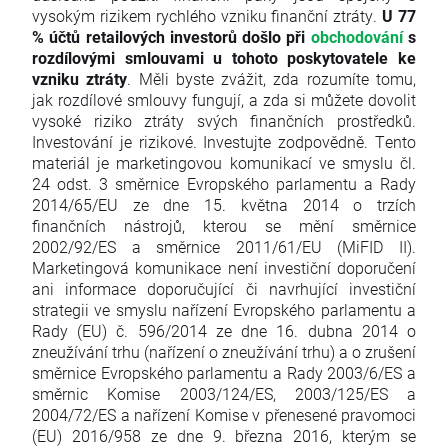
vysokým rizikem rychlého vzniku finanční ztráty.
U 77
% účtů retailových investorů došlo při
obchodování
s
rozdílovými smlouvami u tohoto poskytovatele ke
vzniku ztráty
. Měli byste zvážit, zda rozumíte tomu,
jak rozdílové smlouvy fungují, a zda si můžete dovolit
vysoké riziko ztráty svých finančních prostředků.
Investování je rizikové. Investujte zodpovědně. Tento
materiál je marketingovou komunikací ve smyslu čl.
24 odst. 3 směrnice Evropského parlamentu a Rady
2014/65/EU ze dne 15. května 2014 o trzích
finančních nástrojů, kterou se mění směrnice
2002/92/ES a směrnice 2011/61/EU (MiFID II).
Marketingová komunikace není investiční doporučení
ani informace doporučující či navrhující investiční
strategii ve smyslu nařízení Evropského parlamentu a
Rady (EU) č. 596/2014 ze dne 16. dubna 2014 o
zneužívání trhu (nařízení o zneužívání trhu) a o zrušení
směrnice Evropského parlamentu a Rady 2003/6/ES a
směrnic Komise 2003/124/ES, 2003/125/ES a
2004/72/ES a nařízení Komise v přenesené pravomoci
(EU) 2016/958 ze dne 9. března 2016, kterým se