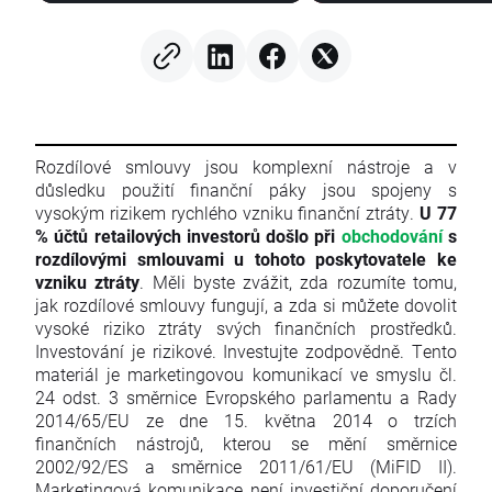
Rozdílové smlouvy jsou komplexní nástroje a v
důsledku použití finanční páky jsou spojeny s
vysokým rizikem rychlého vzniku finanční ztráty.
U 77
% účtů retailových investorů došlo při
obchodování
s
rozdílovými smlouvami u tohoto poskytovatele ke
vzniku ztráty
. Měli byste zvážit, zda rozumíte tomu,
jak rozdílové smlouvy fungují, a zda si můžete dovolit
vysoké riziko ztráty svých finančních prostředků.
Investování je rizikové. Investujte zodpovědně. Tento
materiál je marketingovou komunikací ve smyslu čl.
24 odst. 3 směrnice Evropského parlamentu a Rady
2014/65/EU ze dne 15. května 2014 o trzích
finančních nástrojů, kterou se mění směrnice
2002/92/ES a směrnice 2011/61/EU (MiFID II).
Marketingová komunikace není investiční doporučení