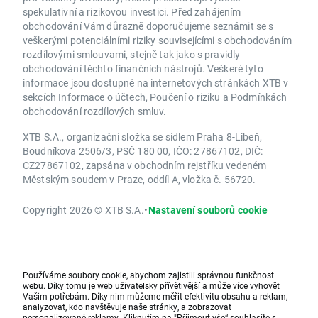
spekulativní a rizikovou investici. Před zahájením
obchodování Vám důrazně doporučujeme seznámit se s
veškerými potenciálními riziky souvisejícími s obchodováním
rozdílovými smlouvami, stejně tak jako s pravidly
obchodování těchto finančních nástrojů. Veškeré tyto
informace jsou dostupné na internetových stránkách XTB v
sekcích Informace o účtech, Poučení o riziku a Podmínkách
obchodování rozdílových smluv.
XTB S.A., organizační složka se sídlem Praha 8-Libeň,
Boudníkova 2506/3, PSČ 180 00, IČO: 27867102, DIČ:
CZ27867102, zapsána v obchodním rejstříku vedeném
Městským soudem v Praze, oddíl A, vložka č. 56720.
Copyright 2026 © XTB S.A.
•
Nastavení souborů cookie
Používáme soubory cookie, abychom zajistili správnou funkčnost
webu. Díky tomu je web uživatelsky přívětivější a může více vyhovět
Vašim potřebám. Díky nim můžeme měřit efektivitu obsahu a reklam,
analyzovat, kdo navštěvuje naše stránky, a zobrazovat
personalizované reklamy. Kliknutím na "Přijmout vše“ souhlasíte s