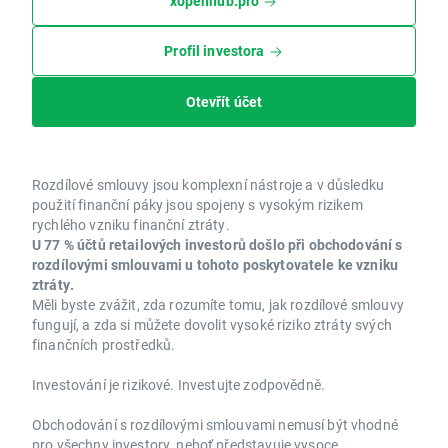
xopenhub.pro
Profil investora
Otevřít účet
Rozdílové smlouvy jsou komplexní nástroje a v důsledku
použití finanční páky jsou spojeny s vysokým rizikem
rychlého vzniku finanční ztráty.
U 77 % účtů retailových investorů došlo při obchodování s
rozdílovými smlouvami u tohoto poskytovatele ke vzniku
ztráty.
Měli byste zvážit, zda rozumíte tomu, jak rozdílové smlouvy
fungují, a zda si můžete dovolit vysoké riziko ztráty svých
finančních prostředků.
Investování je rizikové. Investujte zodpovědně.
Obchodování s rozdílovými smlouvami nemusí být vhodné
pro všechny investory, neboť představuje vysoce