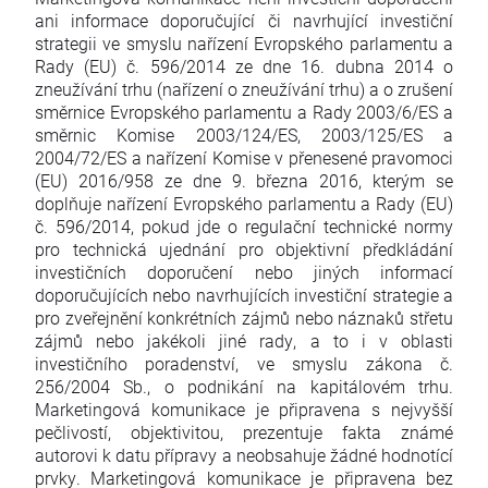
ani informace doporučující či navrhující investiční
strategii ve smyslu nařízení Evropského parlamentu a
Rady (EU) č. 596/2014 ze dne 16. dubna 2014 o
zneužívání trhu (nařízení o zneužívání trhu) a o zrušení
směrnice Evropského parlamentu a Rady 2003/6/ES a
směrnic Komise 2003/124/ES, 2003/125/ES a
2004/72/ES a nařízení Komise v přenesené pravomoci
(EU) 2016/958 ze dne 9. března 2016, kterým se
doplňuje nařízení Evropského parlamentu a Rady (EU)
č. 596/2014, pokud jde o regulační technické normy
pro technická ujednání pro objektivní předkládání
investičních doporučení nebo jiných informací
doporučujících nebo navrhujících investiční strategie a
pro zveřejnění konkrétních zájmů nebo náznaků střetu
zájmů nebo jakékoli jiné rady, a to i v oblasti
investičního poradenství, ve smyslu zákona č.
256/2004 Sb., o podnikání na kapitálovém trhu.
Marketingová komunikace je připravena s nejvyšší
pečlivostí, objektivitou, prezentuje fakta známé
autorovi k datu přípravy a neobsahuje žádné hodnotící
prvky. Marketingová komunikace je připravena bez