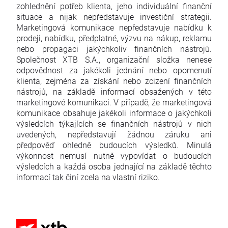
zohlednění potřeb klienta, jeho individuální finanční
situace a nijak nepředstavuje investiční strategii.
Marketingová komunikace nepředstavuje nabídku k
prodeji, nabídku, předplatné, výzvu na nákup, reklamu
nebo propagaci jakýchkoliv finančních nástrojů.
Společnost XTB S.A., organizační složka nenese
odpovědnost za jakékoli jednání nebo opomenutí
klienta, zejména za získání nebo zcizení finančních
nástrojů, na základě informací obsažených v této
marketingové komunikaci. V případě, že marketingová
komunikace obsahuje jakékoli informace o jakýchkoli
výsledcích týkajících se finančních nástrojů v nich
uvedených, nepředstavují žádnou záruku ani
předpověď ohledně budoucích výsledků. Minulá
výkonnost nemusí nutně vypovídat o budoucích
výsledcích a každá osoba jednající na základě těchto
informací tak činí zcela na vlastní riziko.