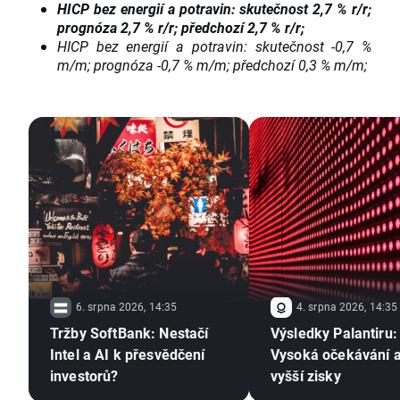
HICP bez energií a potravin: skutečnost 2,7 % r/r;
prognóza 2,7 % r/r; předchozí 2,7 % r/r;
HICP bez energií a potravin: skutečnost -0,7 %
m/m; prognóza -0,7 % m/m; předchozí 0,3 % m/m;
6. srpna 2026, 14:35
4. srpna 2026, 14:35
Tržby SoftBank: Nestačí
Výsledky Palantiru:
Intel a AI k přesvědčení
Vysoká očekávání a
investorů?
vyšší zisky