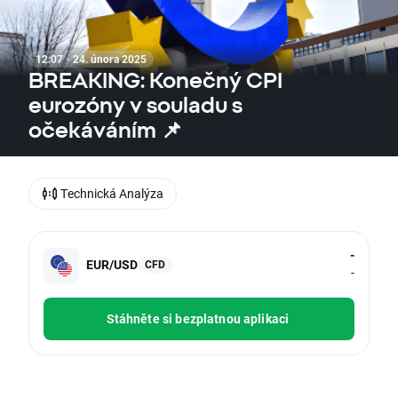
12:07 · 24. února 2025
BREAKING: Konečný CPI
eurozóny v souladu s
očekáváním 📌
Technická Analýza
-
EUR/USD
CFD
-
Stáhněte si bezplatnou aplikaci