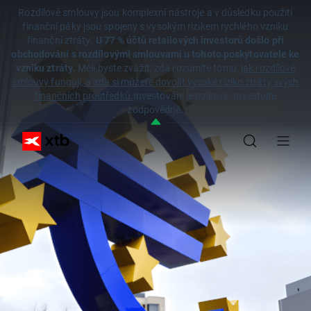
Rozdílové smlouvy jsou komplexní nástroje a v důsledku použití
finanční páky jsou spojeny s vysokým rizikem rychlého vzniku
finanční ztráty.
U 77 % účtů retailových investorů došlo při
obchodování s rozdílovými smlouvami u tohoto poskytovatele ke
vzniku ztráty.
Měli byste zvážit, zda rozumíte tomu,
jak rozdílové
smlouvy fungují, a zda si můžete dovolit vysoké riziko ztráty svých
finančních prostředků.
Investování je rizikové. Investujte
zodpovědně.