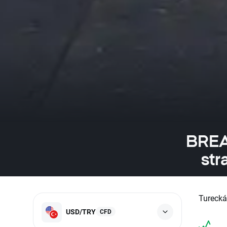
BREA
str
Turecká
USD/TRY
CFD