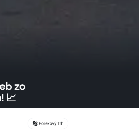
eb zo
! 📈
Forexový Trh