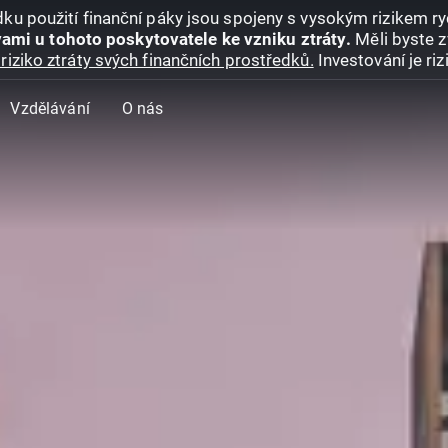
ku použití finanční páky jsou spojeny s vysokým rizikem ryc
ami u tohoto poskytovatele ke vzniku ztráty.
Měli byste z
riziko ztráty svých finančních prostředků.
Investování je ri
Vzdělávání
O nás