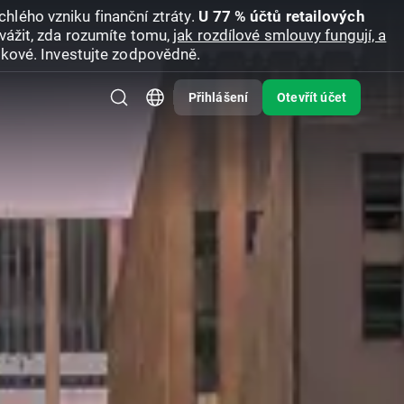
hlého vzniku finanční ztráty.
U 77 % účtů retailových
vážit, zda rozumíte tomu,
jak rozdílové smlouvy fungují, a
zikové. Investujte zodpovědně.
Přihlášení
Otevřít účet