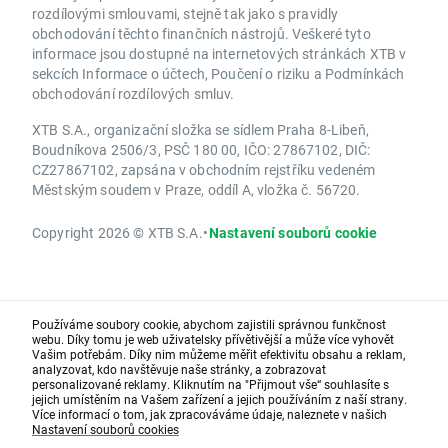
rozdílovými smlouvami, stejně tak jako s pravidly
obchodování těchto finančních nástrojů. Veškeré tyto
informace jsou dostupné na internetových stránkách XTB v
sekcích Informace o účtech, Poučení o riziku a Podmínkách
obchodování rozdílových smluv.
XTB S.A., organizační složka se sídlem Praha 8-Libeň,
Boudníkova 2506/3, PSČ 180 00, IČO: 27867102, DIČ:
CZ27867102, zapsána v obchodním rejstříku vedeném
Městským soudem v Praze, oddíl A, vložka č. 56720.
Copyright 2026 © XTB S.A.
•
Nastavení souborů cookie
Používáme soubory cookie, abychom zajistili správnou funkčnost
webu. Díky tomu je web uživatelsky přívětivější a může více vyhovět
Vašim potřebám. Díky nim můžeme měřit efektivitu obsahu a reklam,
analyzovat, kdo navštěvuje naše stránky, a zobrazovat
personalizované reklamy. Kliknutím na "Přijmout vše“ souhlasíte s
jejich umístěním na Vašem zařízení a jejich používáním z naší strany.
Více informací o tom, jak zpracováváme údaje, naleznete v našich
Nastavení souborů cookies