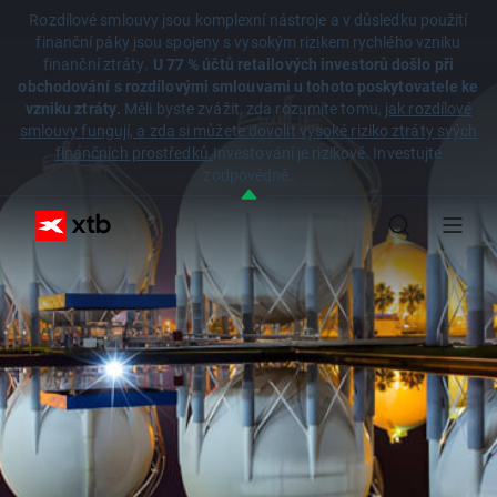
Rozdílové smlouvy jsou komplexní nástroje a v důsledku použití
finanční páky jsou spojeny s vysokým rizikem rychlého vzniku
finanční ztráty.
U 77 % účtů retailových investorů došlo při
obchodování s rozdílovými smlouvami u tohoto poskytovatele ke
vzniku ztráty.
Měli byste zvážit, zda rozumíte tomu,
jak rozdílové
smlouvy fungují, a zda si můžete dovolit vysoké riziko ztráty svých
finančních prostředků.
Investování je rizikové. Investujte
zodpovědně.