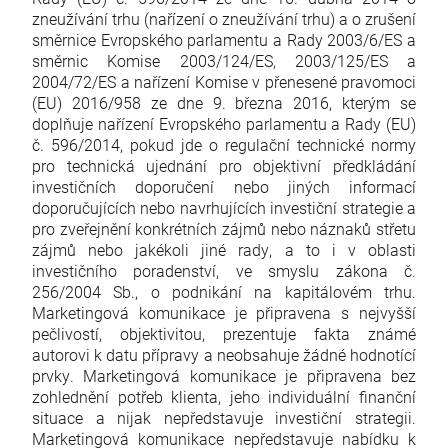
zneužívání trhu (nařízení o zneužívání trhu) a o zrušení
směrnice Evropského parlamentu a Rady 2003/6/ES a
směrnic Komise 2003/124/ES, 2003/125/ES a
2004/72/ES a nařízení Komise v přenesené pravomoci
(EU) 2016/958 ze dne 9. března 2016, kterým se
doplňuje nařízení Evropského parlamentu a Rady (EU)
č. 596/2014, pokud jde o regulační technické normy
pro technická ujednání pro objektivní předkládání
investičních doporučení nebo jiných informací
doporučujících nebo navrhujících investiční strategie a
pro zveřejnění konkrétních zájmů nebo náznaků střetu
zájmů nebo jakékoli jiné rady, a to i v oblasti
investičního poradenství, ve smyslu zákona č.
256/2004 Sb., o podnikání na kapitálovém trhu.
Marketingová komunikace je připravena s nejvyšší
pečlivostí, objektivitou, prezentuje fakta známé
autorovi k datu přípravy a neobsahuje žádné hodnotící
prvky. Marketingová komunikace je připravena bez
zohlednění potřeb klienta, jeho individuální finanční
situace a nijak nepředstavuje investiční strategii.
Marketingová komunikace nepředstavuje nabídku k