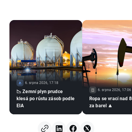
6. srpna 2026, 17:18
6. srpna 2026, 17:06
📉 Zemní plyn prudce
klesá po růstu zásob podle
Ropa se vrací nad 
EIA
za barel 🔼