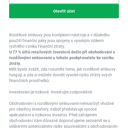
Otevřít účet
Rozdílové smlouvy jsou komplexní nástroje a v důsledku
použití finanční páky jsou spojeny s vysokým rizikem
rychlého vzniku finanční ztráty.
U 77 % účtů retailových investorů došlo při obchodování s
rozdílovými smlouvami u tohoto poskytovatele ke vzniku
ztráty.
Měli byste zvážit, zda rozumíte tomu, jak rozdílové smlouvy
fungují, a zda si můžete dovolit vysoké riziko ztráty svých
finančních prostředků.
Investování je rizikové. Investujte zodpovědně.
Obchodování s rozdílovými smlouvami nemusí být vhodné
pro všechny investory, neboť představuje vysoce
spekulativní a rizikovou investici. Před zahájením
obchodování Vám důrazně doporučujeme seznámit se s
veškerými potenciálními riziky souvisejícími s obchodováním