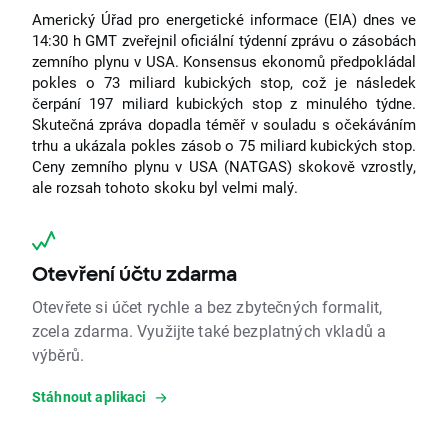
Americký Úřad pro energetické informace (EIA) dnes ve
14:30 h GMT zveřejnil oficiální týdenní zprávu o zásobách
zemního plynu v USA. Konsensus ekonomů předpokládal
pokles o 73 miliard kubických stop, což je následek
čerpání 197 miliard kubických stop z minulého týdne.
Skutečná zpráva dopadla téměř v souladu s očekáváním
trhu a ukázala pokles zásob o 75 miliard kubických stop.
Ceny zemního plynu v USA (NATGAS) skokově vzrostly,
ale rozsah tohoto skoku byl velmi malý.
Otevření účtu zdarma
Otevřete si účet rychle a bez zbytečných formalit,
zcela zdarma. Využijte také bezplatných vkladů a
výběrů.
Stáhnout aplikaci