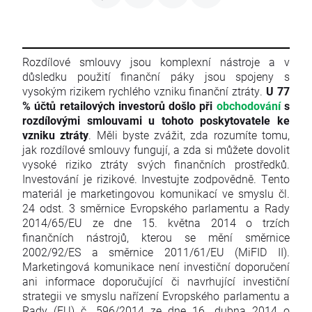
Rozdílové smlouvy jsou komplexní nástroje a v
důsledku použití finanční páky jsou spojeny s
vysokým rizikem rychlého vzniku finanční ztráty.
U 77
% účtů retailových investorů došlo při
obchodování
s
rozdílovými smlouvami u tohoto poskytovatele ke
vzniku ztráty
. Měli byste zvážit, zda rozumíte tomu,
jak rozdílové smlouvy fungují, a zda si můžete dovolit
vysoké riziko ztráty svých finančních prostředků.
Investování je rizikové. Investujte zodpovědně. Tento
materiál je marketingovou komunikací ve smyslu čl.
24 odst. 3 směrnice Evropského parlamentu a Rady
2014/65/EU ze dne 15. května 2014 o trzích
finančních nástrojů, kterou se mění směrnice
2002/92/ES a směrnice 2011/61/EU (MiFID II).
Marketingová komunikace není investiční doporučení
ani informace doporučující či navrhující investiční
strategii ve smyslu nařízení Evropského parlamentu a
Rady (EU) č. 596/2014 ze dne 16. dubna 2014 o