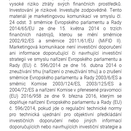
vysoké riziko ztráty svých finančních prostředků.
Investování je rizikové. Investujte zodpovědně. Tento
materiál je marketingovou komunikací ve smyslu čl.
24 odst. 3 směrnice Evropského parlamentu a Rady
2014/65/EU ze dne 15. května 2014 o trzích
finančních nástrojů, kterou se mění směrnice
2002/92/ES a směrnice 2011/61/EU (MiFID II).
Marketingová komunikace není investiční doporučení
ani informace doporučující či navrhující investiční
strategii ve smyslu nařízení Evropského parlamentu a
Rady (EU) č. 596/2014 ze dne 16. dubna 2014 o
zneužívání trhu (nařízení o zneužívání trhu) a o zrušení
směrnice Evropského parlamentu a Rady 2003/6/ES a
směrnic Komise 2003/124/ES, 2003/125/ES a
2004/72/ES a nařízení Komise v přenesené pravomoci
(EU) 2016/958 ze dne 9. března 2016, kterým se
doplňuje nařízení Evropského parlamentu a Rady (EU)
č. 596/2014, pokud jde o regulační technické normy
pro technická ujednání pro objektivní předkládání
investičních doporučení nebo jiných informací
doporučujících nebo navrhujících investiční strategie a