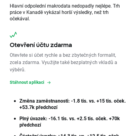
Hlavní odpolední makrodata nedopadly nejlépe. Trh
práce v Kanadě vykázal horší výsledky, než trh
očekával.
Otevření účtu zdarma
Otevřete si účet rychle a bez zbytečných formalit,
zcela zdarma. Využijte také bezplatných vkladů a
výběrů.
Stáhnout aplikaci
Změna zaměstnanosti: -1.8 tis. vs. +15 tis. oček.
+53.7k předchozí
Plný úvazek: -16.1 tis. vs. +2.5 tis. oček. +70k
předchozí
Částeční úvazky: +14.3 tis. vs. +12.5 tis. oček.