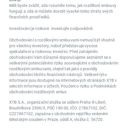
Měli byste zvážit, zda rozumíte tomu, jak rozdílové smlouvy
fungují, a zda si můžete dovolit vysoké riziko ztráty svých
finančních prostředků.
Investování je rizikové. Investujte zodpovědně.
Obchodování s rozdílovými smlouvami nemusí být vhodné
pro všechny investory, neboť představuje vysoce
spekulativní a rizikovou investici. Před zahájením
obchodování Vám důrazně doporučujeme seznámit se s
veškerými potenciálními riziky souvisejícími s obchodováním
rozdílovými smlouvami, stejně tak jako s pravidly
obchodování těchto finančních nástrojů. Veškeré tyto
informace jsou dostupné na internetových stránkách XTB v
sekcích Informace o účtech, Poučení o riziku a Podmínkách
obchodování rozdílových smluv.
XTB S.A., organizační složka se sídlem Praha 8-Libeň,
Boudníkova 2506/3, PSČ 180 00, IČO: 27867102, DIČ:
CZ27867102, zapsána v obchodním rejstříku vedeném
Městským soudem v Praze, oddíl A, vložka č. 56720.