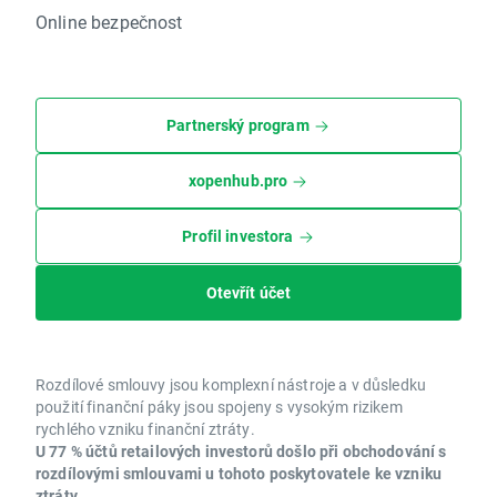
Online bezpečnost
Partnerský program
xopenhub.pro
Profil investora
Otevřít účet
Rozdílové smlouvy jsou komplexní nástroje a v důsledku
použití finanční páky jsou spojeny s vysokým rizikem
rychlého vzniku finanční ztráty.
U 77 % účtů retailových investorů došlo při obchodování s
rozdílovými smlouvami u tohoto poskytovatele ke vzniku
ztráty.