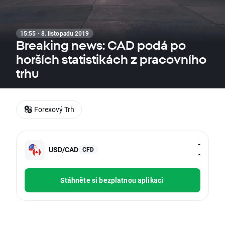
15:55 · 8. listopadu 2019
Breaking news: CAD podá po
horších statistikách z pracovního
trhu
Forexový Trh
-
USD/CAD
CFD
-
Stáhněte si bezplatnou aplikaci