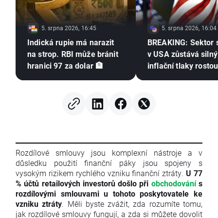
5. srpna 2026, 16:45
5. srpna 2026, 16:04
Indická rupie má narazit
BREAKING: Sektor 
na strop. RBI může bránit
v USA zůstává silný
hranici 97 za dolar 🏦
inflační tlaky rosto
Rozdílové smlouvy jsou komplexní nástroje a v
důsledku použití finanční páky jsou spojeny s
vysokým rizikem rychlého vzniku finanční ztráty.
U 77
% účtů retailových investorů došlo při
obchodování
s
rozdílovými smlouvami u tohoto poskytovatele ke
vzniku ztráty
. Měli byste zvážit, zda rozumíte tomu,
jak rozdílové smlouvy fungují, a zda si můžete dovolit