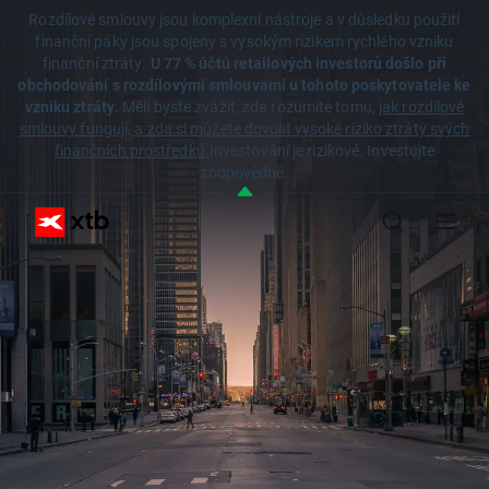
Rozdílové smlouvy jsou komplexní nástroje a v důsledku použití
finanční páky jsou spojeny s vysokým rizikem rychlého vzniku
finanční ztráty.
U 77 % účtů retailových investorů došlo při
obchodování s rozdílovými smlouvami u tohoto poskytovatele ke
vzniku ztráty.
Měli byste zvážit, zda rozumíte tomu,
jak rozdílové
smlouvy fungují, a zda si můžete dovolit vysoké riziko ztráty svých
finančních prostředků.
Investování je rizikové. Investujte
zodpovědně.