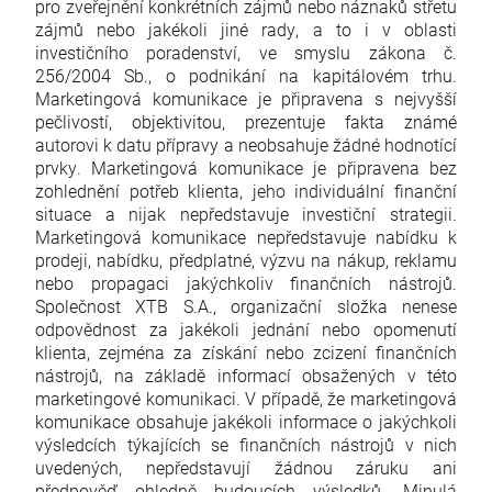
pro zveřejnění konkrétních zájmů nebo náznaků střetu
zájmů nebo jakékoli jiné rady, a to i v oblasti
investičního poradenství, ve smyslu zákona č.
256/2004 Sb., o podnikání na kapitálovém trhu.
Marketingová komunikace je připravena s nejvyšší
pečlivostí, objektivitou, prezentuje fakta známé
autorovi k datu přípravy a neobsahuje žádné hodnotící
prvky. Marketingová komunikace je připravena bez
zohlednění potřeb klienta, jeho individuální finanční
situace a nijak nepředstavuje investiční strategii.
Marketingová komunikace nepředstavuje nabídku k
prodeji, nabídku, předplatné, výzvu na nákup, reklamu
nebo propagaci jakýchkoliv finančních nástrojů.
Společnost XTB S.A., organizační složka nenese
odpovědnost za jakékoli jednání nebo opomenutí
klienta, zejména za získání nebo zcizení finančních
nástrojů, na základě informací obsažených v této
marketingové komunikaci. V případě, že marketingová
komunikace obsahuje jakékoli informace o jakýchkoli
výsledcích týkajících se finančních nástrojů v nich
uvedených, nepředstavují žádnou záruku ani
předpověď ohledně budoucích výsledků. Minulá