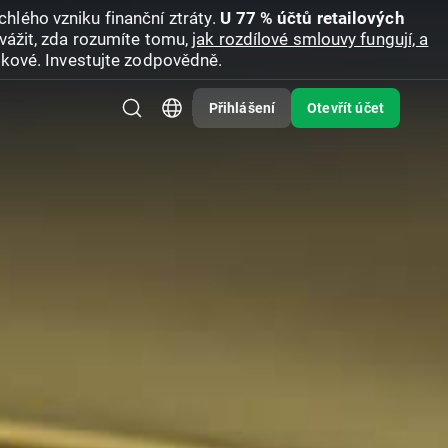
hlého vzniku finanční ztráty.
U 77 % účtů retailových
vážit, zda rozumíte tomu,
jak rozdílové smlouvy fungují, a
zikové. Investujte zodpovědně.
Přihlášení
Otevřít účet