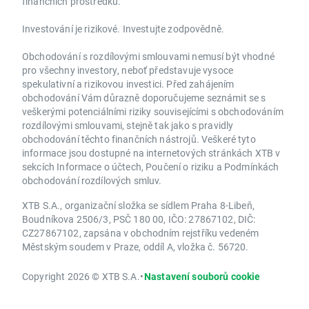
finančních prostředků.
Investování je rizikové. Investujte zodpovědně.
Obchodování s rozdílovými smlouvami nemusí být vhodné
pro všechny investory, neboť představuje vysoce
spekulativní a rizikovou investici. Před zahájením
obchodování Vám důrazně doporučujeme seznámit se s
veškerými potenciálními riziky souvisejícími s obchodováním
rozdílovými smlouvami, stejně tak jako s pravidly
obchodování těchto finančních nástrojů. Veškeré tyto
informace jsou dostupné na internetových stránkách XTB v
sekcích Informace o účtech, Poučení o riziku a Podmínkách
obchodování rozdílových smluv.
XTB S.A., organizační složka se sídlem Praha 8-Libeň,
Boudníkova 2506/3, PSČ 180 00, IČO: 27867102, DIČ:
CZ27867102, zapsána v obchodním rejstříku vedeném
Městským soudem v Praze, oddíl A, vložka č. 56720.
Copyright 2026 © XTB S.A.
•
Nastavení souborů cookie