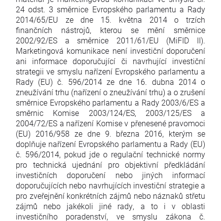
24 odst. 3 směrnice Evropského parlamentu a Rady
2014/65/EU ze dne 15. května 2014 o trzích
finančních nástrojů, kterou se mění směrnice
2002/92/ES a směrnice 2011/61/EU (MiFID II).
Marketingová komunikace není investiční doporučení
ani informace doporučující či navrhující investiční
strategii ve smyslu nařízení Evropského parlamentu a
Rady (EU) č. 596/2014 ze dne 16. dubna 2014 o
zneužívání trhu (nařízení o zneužívání trhu) a o zrušení
směrnice Evropského parlamentu a Rady 2003/6/ES a
směrnic Komise 2003/124/ES, 2003/125/ES a
2004/72/ES a nařízení Komise v přenesené pravomoci
(EU) 2016/958 ze dne 9. března 2016, kterým se
doplňuje nařízení Evropského parlamentu a Rady (EU)
č. 596/2014, pokud jde o regulační technické normy
pro technická ujednání pro objektivní předkládání
investičních doporučení nebo jiných informací
doporučujících nebo navrhujících investiční strategie a
pro zveřejnění konkrétních zájmů nebo náznaků střetu
zájmů nebo jakékoli jiné rady, a to i v oblasti
investičního poradenství, ve smyslu zákona č.