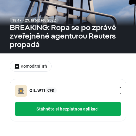
18:47 · 29. listopadu 2022
BREAKING: Ropa se po zprávě
zveřejněné agenturou Reuters
propadá
Komoditní Trh
-
OIL.WTI
CFD
-
Stáhněte si bezplatnou aplikaci