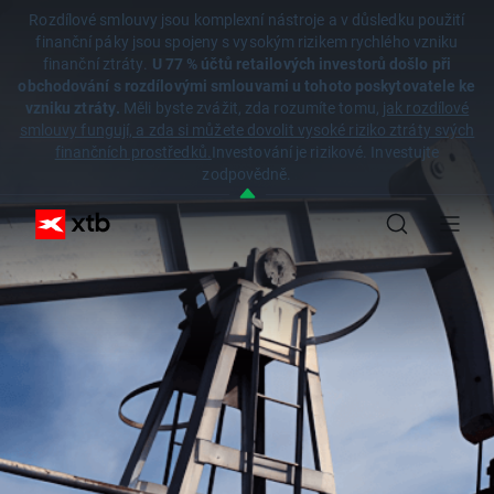
Rozdílové smlouvy jsou komplexní nástroje a v důsledku použití
finanční páky jsou spojeny s vysokým rizikem rychlého vzniku
finanční ztráty.
U 77 % účtů retailových investorů došlo při
obchodování s rozdílovými smlouvami u tohoto poskytovatele ke
vzniku ztráty.
Měli byste zvážit, zda rozumíte tomu,
jak rozdílové
smlouvy fungují, a zda si můžete dovolit vysoké riziko ztráty svých
finančních prostředků.
Investování je rizikové. Investujte
zodpovědně.