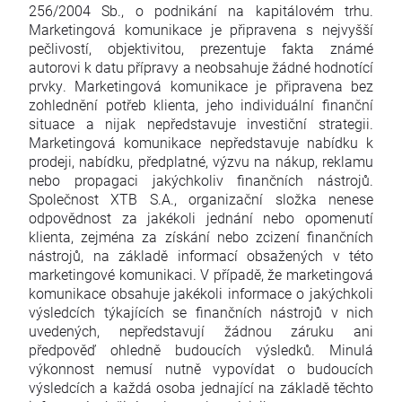
256/2004 Sb., o podnikání na kapitálovém trhu.
Marketingová komunikace je připravena s nejvyšší
pečlivostí, objektivitou, prezentuje fakta známé
autorovi k datu přípravy a neobsahuje žádné hodnotící
prvky. Marketingová komunikace je připravena bez
zohlednění potřeb klienta, jeho individuální finanční
situace a nijak nepředstavuje investiční strategii.
Marketingová komunikace nepředstavuje nabídku k
prodeji, nabídku, předplatné, výzvu na nákup, reklamu
nebo propagaci jakýchkoliv finančních nástrojů.
Společnost XTB S.A., organizační složka nenese
odpovědnost za jakékoli jednání nebo opomenutí
klienta, zejména za získání nebo zcizení finančních
nástrojů, na základě informací obsažených v této
marketingové komunikaci. V případě, že marketingová
komunikace obsahuje jakékoli informace o jakýchkoli
výsledcích týkajících se finančních nástrojů v nich
uvedených, nepředstavují žádnou záruku ani
předpověď ohledně budoucích výsledků. Minulá
výkonnost nemusí nutně vypovídat o budoucích
výsledcích a každá osoba jednající na základě těchto