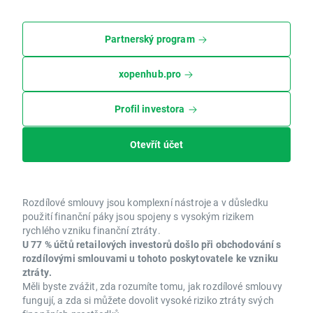
Partnerský program
xopenhub.pro
Profil investora
Otevřít účet
Rozdílové smlouvy jsou komplexní nástroje a v důsledku
použití finanční páky jsou spojeny s vysokým rizikem
rychlého vzniku finanční ztráty.
U 77 % účtů retailových investorů došlo při obchodování s
rozdílovými smlouvami u tohoto poskytovatele ke vzniku
ztráty.
Měli byste zvážit, zda rozumíte tomu, jak rozdílové smlouvy
fungují, a zda si můžete dovolit vysoké riziko ztráty svých