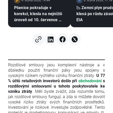
6. srpna 2026, 19:44
6. srpna 2026, 17:18
Pšenice pokračuje v
📉 Zemní plyn prud
korekci, klesla na nejnižší
klesá po růstu záso
úroveň od 10. července 🚩
EIA
Sucho, El Niño a Černé
moře zůstávají v centru
pozornosti
Rozdílové smlouvy jsou komplexní nástroje a v
důsledku použití finanční páky jsou spojeny s
vysokým rizikem rychlého vzniku finanční ztráty.
U 77
% účtů retailových investorů došlo při
obchodování
s
rozdílovými smlouvami u tohoto poskytovatele ke
vzniku ztráty
. Měli byste zvážit, zda rozumíte tomu,
jak rozdílové smlouvy fungují, a zda si můžete dovolit
vysoké riziko ztráty svých finančních prostředků.
Investování je rizikové. Investujte zodpovědně. Tento
materiál je marketingovou komunikací ve smyslu čl.