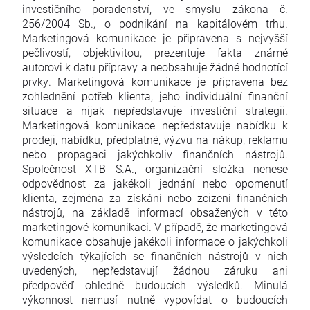
investičního poradenství, ve smyslu zákona č.
256/2004 Sb., o podnikání na kapitálovém trhu.
Marketingová komunikace je připravena s nejvyšší
pečlivostí, objektivitou, prezentuje fakta známé
autorovi k datu přípravy a neobsahuje žádné hodnotící
prvky. Marketingová komunikace je připravena bez
zohlednění potřeb klienta, jeho individuální finanční
situace a nijak nepředstavuje investiční strategii.
Marketingová komunikace nepředstavuje nabídku k
prodeji, nabídku, předplatné, výzvu na nákup, reklamu
nebo propagaci jakýchkoliv finančních nástrojů.
Společnost XTB S.A., organizační složka nenese
odpovědnost za jakékoli jednání nebo opomenutí
klienta, zejména za získání nebo zcizení finančních
nástrojů, na základě informací obsažených v této
marketingové komunikaci. V případě, že marketingová
komunikace obsahuje jakékoli informace o jakýchkoli
výsledcích týkajících se finančních nástrojů v nich
uvedených, nepředstavují žádnou záruku ani
předpověď ohledně budoucích výsledků. Minulá
výkonnost nemusí nutně vypovídat o budoucích