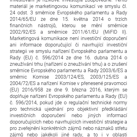
materiál je marketingovou komunikací ve smyslu čl.
24 odst. 3 směrnice Evropského parlamentu a Rady
2014/65/EU ze dne 15. května 2014 o trzích
finančních nástrojů, kterou se mění směrnice
2002/92/ES a směrnice 2011/61/EU (MiFID II).
Marketingová komunikace není investiční doporučení
ani informace doporučující či navrhující investiční
strategii ve smyslu nařízení Evropského parlamentu a
Rady (EU) č. 596/2014 ze dne 16. dubna 2014 o
zneužívání trhu (nařízení o zneužívání trhu) a o zrušení
směrnice Evropského parlamentu a Rady 2003/6/ES a
směrnic Komise 2003/124/ES, 2003/125/ES a
2004/72/ES a nařízení Komise v přenesené pravomoci
(EU) 2016/958 ze dne 9. března 2016, kterým se
doplňuje nařízení Evropského parlamentu a Rady (EU)
č. 596/2014, pokud jde o regulační technické normy
pro technická ujednání pro objektivní předkládání
investičních doporučení nebo jiných informací
doporučujících nebo navrhujících investiční strategie a
pro zveřejnění konkrétních zájmů nebo náznaků střetu
zájmů nebo jakékoli jiné rady, a to i v oblasti