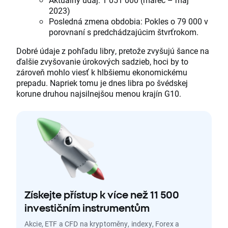
2023)
Posledná zmena obdobia: Pokles o 79 000 v
porovnaní s predchádzajúcim štvrťrokom.
Dobré údaje z pohľadu libry, pretože zvyšujú šance na
ďalšie zvyšovanie úrokových sadzieb, hoci by to
zároveň mohlo viesť k hlbšiemu ekonomickému
prepadu. Napriek tomu je dnes libra po švédskej
korune druhou najsilnejšou menou krajín G10.
Získejte přístup k více než 11 500
investičním instrumentům
Akcie, ETF a CFD na kryptoměny, indexy, Forex a