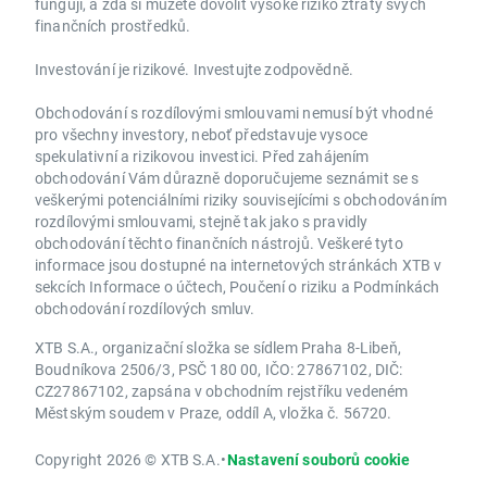
fungují, a zda si můžete dovolit vysoké riziko ztráty svých
finančních prostředků.
Investování je rizikové. Investujte zodpovědně.
Obchodování s rozdílovými smlouvami nemusí být vhodné
pro všechny investory, neboť představuje vysoce
spekulativní a rizikovou investici. Před zahájením
obchodování Vám důrazně doporučujeme seznámit se s
veškerými potenciálními riziky souvisejícími s obchodováním
rozdílovými smlouvami, stejně tak jako s pravidly
obchodování těchto finančních nástrojů. Veškeré tyto
informace jsou dostupné na internetových stránkách XTB v
sekcích Informace o účtech, Poučení o riziku a Podmínkách
obchodování rozdílových smluv.
XTB S.A., organizační složka se sídlem Praha 8-Libeň,
Boudníkova 2506/3, PSČ 180 00, IČO: 27867102, DIČ:
CZ27867102, zapsána v obchodním rejstříku vedeném
Městským soudem v Praze, oddíl A, vložka č. 56720.
Copyright 2026 © XTB S.A.
•
Nastavení souborů cookie