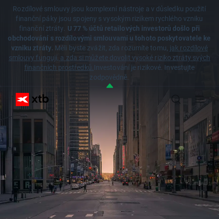
Rozdílové smlouvy jsou komplexní nástroje a v důsledku použití
finanční páky jsou spojeny s vysokým rizikem rychlého vzniku
finanční ztráty.
U 77 % účtů retailových investorů došlo při
obchodování s rozdílovými smlouvami u tohoto poskytovatele ke
vzniku ztráty.
Měli byste zvážit, zda rozumíte tomu,
jak rozdílové
smlouvy fungují, a zda si můžete dovolit vysoké riziko ztráty svých
finančních prostředků.
Investování je rizikové. Investujte
zodpovědně.