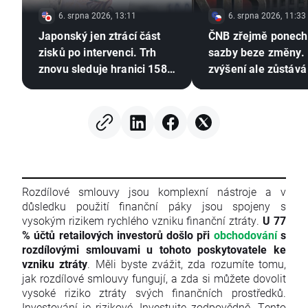
6. srpna 2026, 13:11
6. srpna 2026, 11:33
Japonský jen ztrácí část
ČNB zřejmě ponec
zisků po intervenci. Trh
sazby beze změny. 
znovu sleduje hranici 158
zvýšení ale zůstává
USD/JPY 💴
⚠️
Rozdílové smlouvy jsou komplexní nástroje a v
důsledku použití finanční páky jsou spojeny s
vysokým rizikem rychlého vzniku finanční ztráty.
U 77
% účtů retailových investorů došlo při
obchodování
s
rozdílovými smlouvami u tohoto poskytovatele ke
vzniku ztráty
. Měli byste zvážit, zda rozumíte tomu,
jak rozdílové smlouvy fungují, a zda si můžete dovolit
vysoké riziko ztráty svých finančních prostředků.
Investování je rizikové. Investujte zodpovědně. Tento