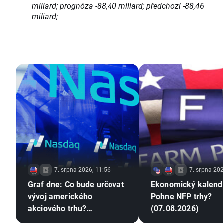
miliard; prognóza -88,40 miliard; předchozí -88,46
miliard;
7. srpna 2026, 11:56
7. srpna 202
Graf dne: Co bude určovat
Ekonomický kalend
vývoj amerického
Pohne NFP trhy?
akciového trhu?
(07.08.2026)
(07.08.2026)