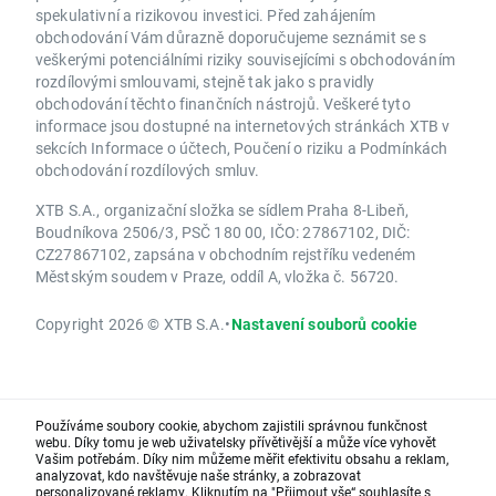
spekulativní a rizikovou investici. Před zahájením
obchodování Vám důrazně doporučujeme seznámit se s
veškerými potenciálními riziky souvisejícími s obchodováním
rozdílovými smlouvami, stejně tak jako s pravidly
obchodování těchto finančních nástrojů. Veškeré tyto
informace jsou dostupné na internetových stránkách XTB v
sekcích Informace o účtech, Poučení o riziku a Podmínkách
obchodování rozdílových smluv.
XTB S.A., organizační složka se sídlem Praha 8-Libeň,
Boudníkova 2506/3, PSČ 180 00, IČO: 27867102, DIČ:
CZ27867102, zapsána v obchodním rejstříku vedeném
Městským soudem v Praze, oddíl A, vložka č. 56720.
Copyright 2026 © XTB S.A.
•
Nastavení souborů cookie
Používáme soubory cookie, abychom zajistili správnou funkčnost
webu. Díky tomu je web uživatelsky přívětivější a může více vyhovět
Vašim potřebám. Díky nim můžeme měřit efektivitu obsahu a reklam,
analyzovat, kdo navštěvuje naše stránky, a zobrazovat
personalizované reklamy. Kliknutím na "Přijmout vše“ souhlasíte s