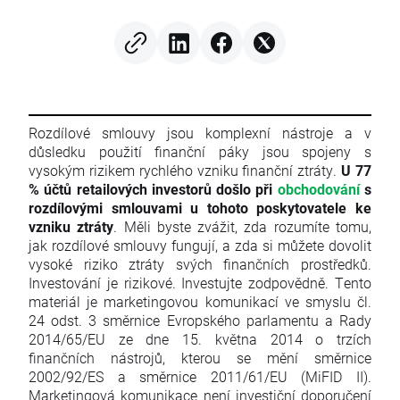
Rozdílové smlouvy jsou komplexní nástroje a v
důsledku použití finanční páky jsou spojeny s
vysokým rizikem rychlého vzniku finanční ztráty.
U 77
% účtů retailových investorů došlo při
obchodování
s
rozdílovými smlouvami u tohoto poskytovatele ke
vzniku ztráty
. Měli byste zvážit, zda rozumíte tomu,
jak rozdílové smlouvy fungují, a zda si můžete dovolit
vysoké riziko ztráty svých finančních prostředků.
Investování je rizikové. Investujte zodpovědně. Tento
materiál je marketingovou komunikací ve smyslu čl.
24 odst. 3 směrnice Evropského parlamentu a Rady
2014/65/EU ze dne 15. května 2014 o trzích
finančních nástrojů, kterou se mění směrnice
2002/92/ES a směrnice 2011/61/EU (MiFID II).
Marketingová komunikace není investiční doporučení