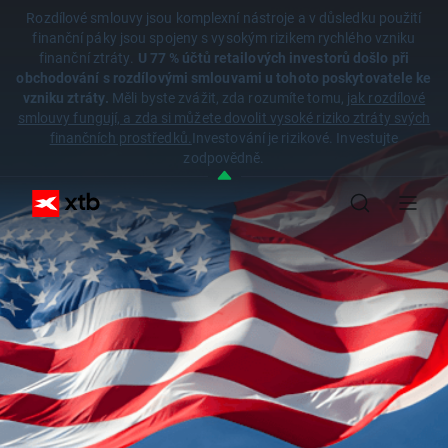
Rozdílové smlouvy jsou komplexní nástroje a v důsledku použití
finanční páky jsou spojeny s vysokým rizikem rychlého vzniku
finanční ztráty.
U 77 % účtů retailových investorů došlo při
obchodování s rozdílovými smlouvami u tohoto poskytovatele ke
vzniku ztráty.
Měli byste zvážit, zda rozumíte tomu,
jak rozdílové
smlouvy fungují, a zda si můžete dovolit vysoké riziko ztráty svých
finančních prostředků.
Investování je rizikové. Investujte
zodpovědně.