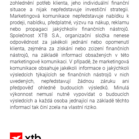
zohlednění potřeb klienta, jeho individuální finanční
situace a nijak nepředstavuje investiční strategii.
Marketingová komunikace nepředstavuje nabídku k
prodeji, nabídku, předplatné, výzvu na nákup, reklamu
nebo propagaci jakýchkoliv finančních nástrojů.
Společnost XTB S.A., organizační složka nenese
odpovědnost za jakékoli jednání nebo opomenutí
klienta, zejména za získání nebo zcizení finančních
nástrojů, na základě informací obsažených v této
marketingové komunikaci. V případě, že marketingová
komunikace obsahuje jakékoli informace o jakýchkoli
výsledcích týkajících se finančních nástrojů v nich
uvedených, nepředstavují žádnou záruku ani
předpověď ohledně budoucích výsledků. Minulá
výkonnost nemusí nutně vypovídat o budoucích
výsledcích a každá osoba jednající na základě těchto
informací tak činí zcela na vlastní riziko.