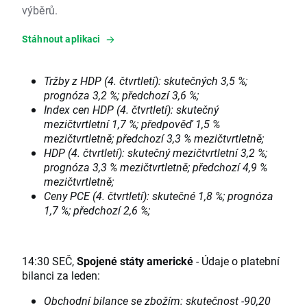
výběrů.
Stáhnout aplikaci
Tržby z HDP (4. čtvrtletí): skutečných 3,5 %;
prognóza 3,2 %; předchozí 3,6 %;
Index cen HDP (4. čtvrtletí): skutečný
mezičtvrtletní 1,7 %; předpověď 1,5 %
mezičtvrtletně; předchozí 3,3 % mezičtvrtletně;
HDP (4. čtvrtletí): skutečný mezičtvrtletní 3,2 %;
prognóza 3,3 % mezičtvrtletně; předchozí 4,9 %
mezičtvrtletně;
Ceny PCE (4. čtvrtletí): skutečné 1,8 %; prognóza
1,7 %; předchozí 2,6 %;
14:30 SEČ,
Spojené státy americké
- Údaje o platební
bilanci za leden:
Obchodní bilance se zbožím: skutečnost -90,20