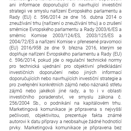
ani informace doporučující či navrhující investiční
strategii ve smyslu nařízení Evropského parlamentu a
Rady (EU) č. 596/2014 ze dne 16. dubna 2014 o
zneužívání trhu (nařízení o zneužívání trhu) a o zrušení
směrnice Evropského parlamentu a Rady 2003/6/ES a
směrnic Komise 2003/124/ES, 2003/125/ES a
2004/72/ES a nařízení Komise v přenesené pravomoci
(EU) 2016/958 ze dne 9. března 2016, kterým se
doplňuje nařízení Evropského parlamentu a Rady (EU)
č. 596/2014, pokud jde o regulační technické normy
pro technická ujednání pro objektivní předkládání
investičních doporučení nebo jiných informací
doporučujících nebo navrhujících investiční strategie a
pro zveřejnění konkrétních zájmů nebo náznaků střetu
zájmů nebo jakékoli jiné rady, a to i v oblasti
investičního poradenství, ve smyslu zákona č.
256/2004 Sb., o podnikání na kapitálovém trhu.
Marketingová komunikace je připravena s nejvyšší
pečlivostí, objektivitou, prezentuje fakta známé
autorovi k datu přípravy a neobsahuje žádné hodnotící
prvky. Marketingová komunikace je připravena bez