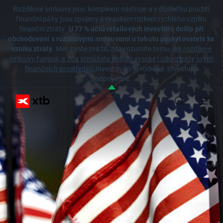
Rozdílové smlouvy jsou komplexní nástroje a v důsledku použití
finanční páky jsou spojeny s vysokým rizikem rychlého vzniku
finanční ztráty.
U 77 % účtů retailových investorů došlo při
obchodování s rozdílovými smlouvami u tohoto poskytovatele ke
vzniku ztráty.
Měli byste zvážit, zda rozumíte tomu,
jak rozdílové
smlouvy fungují, a zda si můžete dovolit vysoké riziko ztráty svých
finančních prostředků.
Investování je rizikové. Investujte
zodpovědně.