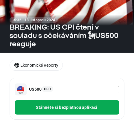
15:32 · 13. listopadu 2024
BREAKING: US CPI čtení v
souladu s očekáváním 🗽US500
reaguje
Ekonomické Reporty
-
US500
CFD
-
Stáhněte si bezplatnou aplikaci