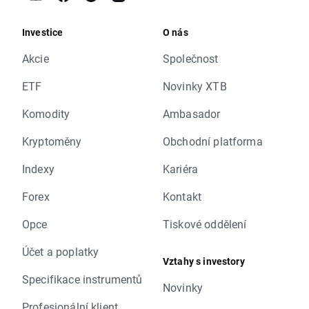
Investice
O nás
Akcie
Společnost
ETF
Novinky XTB
Komodity
Ambasador
Kryptoměny
Obchodní platforma
Indexy
Kariéra
Forex
Kontakt
Opce
Tiskové oddělení
Účet a poplatky
Vztahy s investory
Specifikace instrumentů
Novinky
Profesionální klient