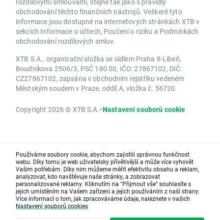
rozdílovými smlouvami, stejně tak jako s pravidly
obchodování těchto finančních nástrojů. Veškeré tyto
informace jsou dostupné na internetových stránkách XTB v
sekcích Informace o účtech, Poučení o riziku a Podmínkách
obchodování rozdílových smluv.
XTB S.A., organizační složka se sídlem Praha 8-Libeň,
Boudníkova 2506/3, PSČ 180 00, IČO: 27867102, DIČ:
CZ27867102, zapsána v obchodním rejstříku vedeném
Městským soudem v Praze, oddíl A, vložka č. 56720.
Copyright 2026 © XTB S.A.
•
Nastavení souborů cookie
Používáme soubory cookie, abychom zajistili správnou funkčnost
webu. Díky tomu je web uživatelsky přívětivější a může více vyhovět
Vašim potřebám. Díky nim můžeme měřit efektivitu obsahu a reklam,
analyzovat, kdo navštěvuje naše stránky, a zobrazovat
personalizované reklamy. Kliknutím na "Přijmout vše“ souhlasíte s
jejich umístěním na Vašem zařízení a jejich používáním z naší strany.
Více informací o tom, jak zpracováváme údaje, naleznete v našich
Nastavení souborů cookies