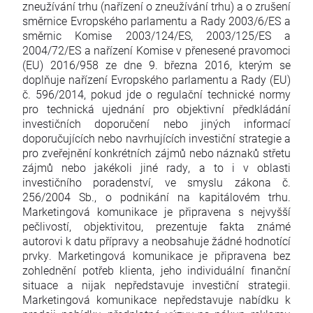
zneužívání trhu (nařízení o zneužívání trhu) a o zrušení
směrnice Evropského parlamentu a Rady 2003/6/ES a
směrnic Komise 2003/124/ES, 2003/125/ES a
2004/72/ES a nařízení Komise v přenesené pravomoci
(EU) 2016/958 ze dne 9. března 2016, kterým se
doplňuje nařízení Evropského parlamentu a Rady (EU)
č. 596/2014, pokud jde o regulační technické normy
pro technická ujednání pro objektivní předkládání
investičních doporučení nebo jiných informací
doporučujících nebo navrhujících investiční strategie a
pro zveřejnění konkrétních zájmů nebo náznaků střetu
zájmů nebo jakékoli jiné rady, a to i v oblasti
investičního poradenství, ve smyslu zákona č.
256/2004 Sb., o podnikání na kapitálovém trhu.
Marketingová komunikace je připravena s nejvyšší
pečlivostí, objektivitou, prezentuje fakta známé
autorovi k datu přípravy a neobsahuje žádné hodnotící
prvky. Marketingová komunikace je připravena bez
zohlednění potřeb klienta, jeho individuální finanční
situace a nijak nepředstavuje investiční strategii.
Marketingová komunikace nepředstavuje nabídku k