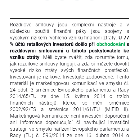
Rozdílové smlouvy jsou komplexní nástroje a v
důsledku použití finanční páky jsou spojeny s
vysokým rizikem rychlého vzniku finanční ztráty.
U 77
% účtů retailových investorů došlo při
obchodování
s
rozdílovými smlouvami u tohoto poskytovatele ke
vzniku ztráty
. Měli byste zvážit, zda rozumíte tomu,
jak rozdílové smlouvy fungují, a zda si můžete dovolit
vysoké riziko ztráty svých finančních prostředků.
Investování je rizikové. Investujte zodpovědně. Tento
materiál je marketingovou komunikací ve smyslu čl.
24 odst. 3 směrnice Evropského parlamentu a Rady
2014/65/EU ze dne 15. května 2014 o trzích
finančních nástrojů, kterou se mění směrnice
2002/92/ES a směrnice 2011/61/EU (MiFID II).
Marketingová komunikace není investiční doporučení
ani informace doporučující či navrhující investiční
strategii ve smyslu nařízení Evropského parlamentu a
Rady (EU) č. 596/2014 ze dne 16. dubna 2014 o