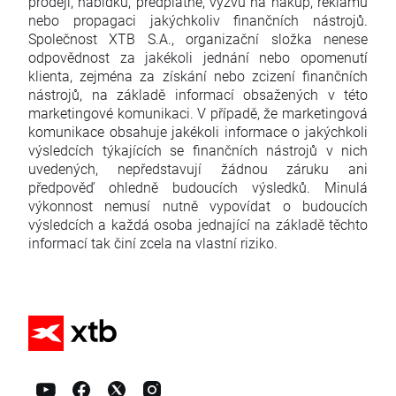
prodeji, nabídku, předplatné, výzvu na nákup, reklamu
nebo propagaci jakýchkoliv finančních nástrojů.
Společnost XTB S.A., organizační složka nenese
odpovědnost za jakékoli jednání nebo opomenutí
klienta, zejména za získání nebo zcizení finančních
nástrojů, na základě informací obsažených v této
marketingové komunikaci. V případě, že marketingová
komunikace obsahuje jakékoli informace o jakýchkoli
výsledcích týkajících se finančních nástrojů v nich
uvedených, nepředstavují žádnou záruku ani
předpověď ohledně budoucích výsledků. Minulá
výkonnost nemusí nutně vypovídat o budoucích
výsledcích a každá osoba jednající na základě těchto
informací tak činí zcela na vlastní riziko.