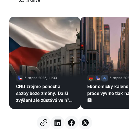
6. srpna 2026, 11:33
6. srpna 202
ČNB zřejmě ponechá
Ekonomický kalendá
sazby beze změny. Další
práce vyvine tlak n
zvýšení ale zůstává ve hře
🏦
⚠️