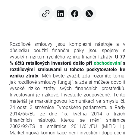
Rozdílové smlouvy jsou komplexní nástroje a v
důsledku použití finanční páky jsou spojeny s
vysokým rizikem rychlého vzniku finanční ztráty.
U 77
% účtů retailových investorů došlo při
obchodování
s
rozdílovými smlouvami u tohoto poskytovatele ke
vzniku ztráty
. Měli byste zvážit, zda rozumíte tomu,
jak rozdílové smlouvy fungují, a zda si můžete dovolit
vysoké riziko ztráty svých finančních prostředků.
Investování je rizikové. Investujte zodpovědně. Tento
materiál je marketingovou komunikací ve smyslu čl.
24 odst. 3 směrnice Evropského parlamentu a Rady
2014/65/EU ze dne 15. května 2014 o trzích
finančních nástrojů, kterou se mění směrnice
2002/92/ES a směrnice 2011/61/EU (MiFID II).
Marketingová komunikace není investiční doporučení