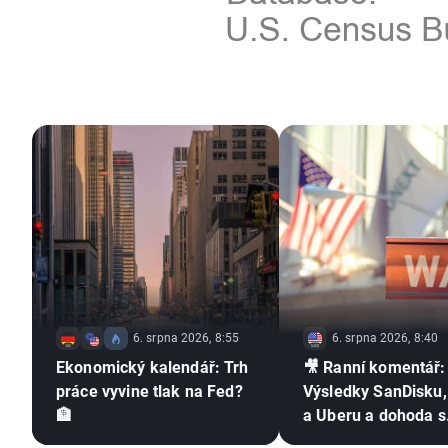
6. srpna 2026, 8:55
6. srpna 2026, 8:40
Ekonomický kalendář: Trh
🎥 Ranní komentář:
práce vyvine tlak na Fed?
Výsledky SanDisku,
🏦
a Uberu a dohoda s
Íránem již zítra?