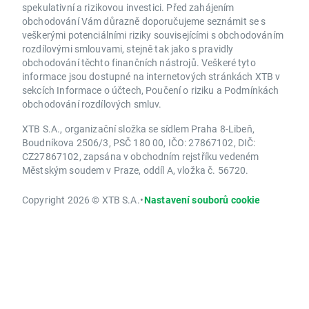
spekulativní a rizikovou investici. Před zahájením
obchodování Vám důrazně doporučujeme seznámit se s
veškerými potenciálními riziky souvisejícími s obchodováním
rozdílovými smlouvami, stejně tak jako s pravidly
obchodování těchto finančních nástrojů. Veškeré tyto
informace jsou dostupné na internetových stránkách XTB v
sekcích Informace o účtech, Poučení o riziku a Podmínkách
obchodování rozdílových smluv.
XTB S.A., organizační složka se sídlem Praha 8-Libeň,
Boudníkova 2506/3, PSČ 180 00, IČO: 27867102, DIČ:
CZ27867102, zapsána v obchodním rejstříku vedeném
Městským soudem v Praze, oddíl A, vložka č. 56720.
Copyright 2026 © XTB S.A.
•
Nastavení souborů cookie