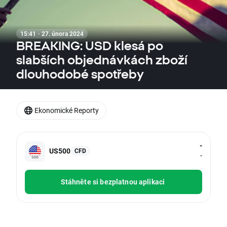
15:41 · 27. února 2024
BREAKING: USD klesá po
slabších objednávkách zboží
dlouhodobé spotřeby
Ekonomické Reporty
-
US500
CFD
-
Stáhněte si bezplatnou aplikaci