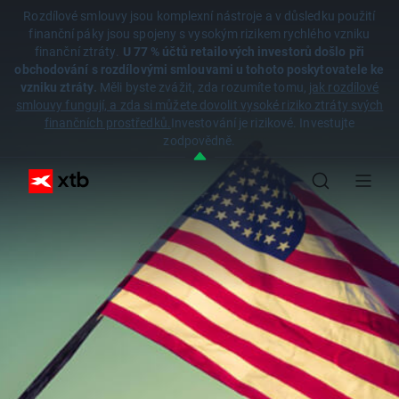
Rozdílové smlouvy jsou komplexní nástroje a v důsledku použití
finanční páky jsou spojeny s vysokým rizikem rychlého vzniku
finanční ztráty.
U 77 % účtů retailových investorů došlo při
obchodování s rozdílovými smlouvami u tohoto poskytovatele ke
vzniku ztráty.
Měli byste zvážit, zda rozumíte tomu,
jak rozdílové
smlouvy fungují, a zda si můžete dovolit vysoké riziko ztráty svých
finančních prostředků.
Investování je rizikové. Investujte
zodpovědně.