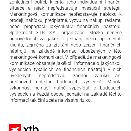
zohlednění potřeb klienta, jeho individuální finanční
situace a nijak nepředstavuje investiční strategii.
Marketingová komunikace nepředstavuje nabídku k
prodeji, nabídku, předplatné, výzvu na nákup, reklamu
nebo propagaci jakýchkoliv finančních nástrojů.
Společnost XTB S.A., organizační složka nenese
odpovědnost za jakékoli jednání nebo opomenutí
klienta, zejména za získání nebo zcizení finančních
nástrojů, na základě informací obsažených v této
marketingové komunikaci. V případě, že marketingová
komunikace obsahuje jakékoli informace o jakýchkoli
výsledcích týkajících se finančních nástrojů v nich
uvedených, nepředstavují žádnou záruku ani
předpověď ohledně budoucích výsledků. Minulá
výkonnost nemusí nutně vypovídat o budoucích
výsledcích a každá osoba jednající na základě těchto
informací tak činí zcela na vlastní riziko.