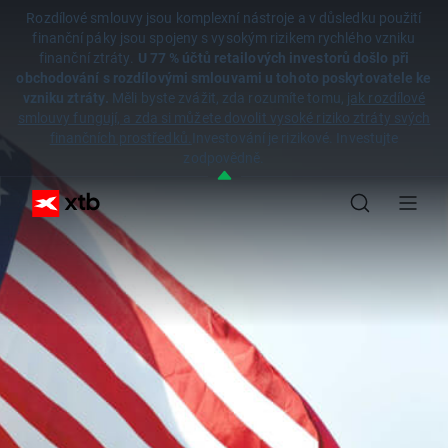
Rozdílové smlouvy jsou komplexní nástroje a v důsledku použití
finanční páky jsou spojeny s vysokým rizikem rychlého vzniku
finanční ztráty.
U 77 % účtů retailových investorů došlo při
obchodování s rozdílovými smlouvami u tohoto poskytovatele ke
vzniku ztráty.
Měli byste zvážit, zda rozumíte tomu,
jak rozdílové
smlouvy fungují, a zda si můžete dovolit vysoké riziko ztráty svých
finančních prostředků.
Investování je rizikové. Investujte
zodpovědně.