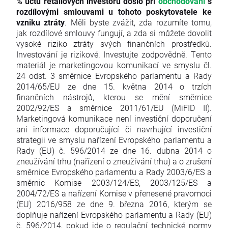
% účtů retailových investorů došlo při
obchodování
s
rozdílovými smlouvami u tohoto poskytovatele ke
vzniku ztráty
. Měli byste zvážit, zda rozumíte tomu,
jak rozdílové smlouvy fungují, a zda si můžete dovolit
vysoké riziko ztráty svých finančních prostředků.
Investování je rizikové. Investujte zodpovědně. Tento
materiál je marketingovou komunikací ve smyslu čl.
24 odst. 3 směrnice Evropského parlamentu a Rady
2014/65/EU ze dne 15. května 2014 o trzích
finančních nástrojů, kterou se mění směrnice
2002/92/ES a směrnice 2011/61/EU (MiFID II).
Marketingová komunikace není investiční doporučení
ani informace doporučující či navrhující investiční
strategii ve smyslu nařízení Evropského parlamentu a
Rady (EU) č. 596/2014 ze dne 16. dubna 2014 o
zneužívání trhu (nařízení o zneužívání trhu) a o zrušení
směrnice Evropského parlamentu a Rady 2003/6/ES a
směrnic Komise 2003/124/ES, 2003/125/ES a
2004/72/ES a nařízení Komise v přenesené pravomoci
(EU) 2016/958 ze dne 9. března 2016, kterým se
doplňuje nařízení Evropského parlamentu a Rady (EU)
č. 596/2014, pokud jde o regulační technické normy