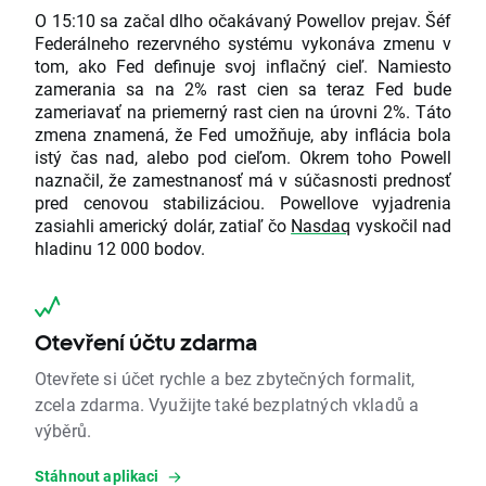
O 15:10 sa začal dlho očakávaný Powellov prejav. Šéf
Federálneho rezervného systému vykonáva zmenu v
tom, ako Fed definuje svoj inflačný cieľ. Namiesto
zamerania sa na 2% rast cien sa teraz Fed bude
zameriavať na priemerný rast cien na úrovni 2%. Táto
zmena znamená, že Fed umožňuje, aby inflácia bola
istý čas nad, alebo pod cieľom. Okrem toho Powell
naznačil, že zamestnanosť má v súčasnosti prednosť
pred cenovou stabilizáciou. Powellove vyjadrenia
zasiahli americký dolár, zatiaľ čo
Nasdaq
vyskočil nad
hladinu 12 000 bodov.
Otevření účtu zdarma
Otevřete si účet rychle a bez zbytečných formalit,
zcela zdarma. Využijte také bezplatných vkladů a
výběrů.
Stáhnout aplikaci