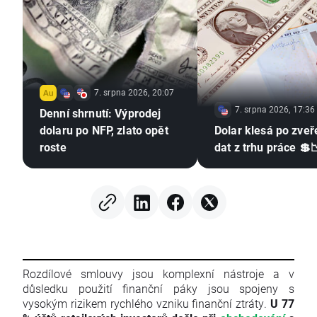
7. srpna 2026, 20:07
7. srpna 2026, 17:36
Denní shrnutí: Výprodej
dolaru po NFP, zlato opět
Dolar klesá po zveř
roste
dat z trhu práce 💲
Rozdílové smlouvy jsou komplexní nástroje a v
důsledku použití finanční páky jsou spojeny s
vysokým rizikem rychlého vzniku finanční ztráty.
U 77