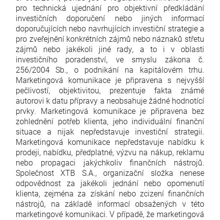
pro technická ujednání pro objektivní předkládání
investičních doporučení nebo jiných informací
doporučujících nebo navrhujících investiční strategie a
pro zveřejnění konkrétních zájmů nebo náznaků střetu
zájmů nebo jakékoli jiné rady, a to i v oblasti
investičního poradenství, ve smyslu zákona č.
256/2004 Sb., o podnikání na kapitálovém trhu.
Marketingová komunikace je připravena s nejvyšší
pečlivostí, objektivitou, prezentuje fakta známé
autorovi k datu přípravy a neobsahuje žádné hodnotící
prvky. Marketingová komunikace je připravena bez
zohlednění potřeb klienta, jeho individuální finanční
situace a nijak nepředstavuje investiční strategii.
Marketingová komunikace nepředstavuje nabídku k
prodeji, nabídku, předplatné, výzvu na nákup, reklamu
nebo propagaci jakýchkoliv finančních nástrojů.
Společnost XTB S.A., organizační složka nenese
odpovědnost za jakékoli jednání nebo opomenutí
klienta, zejména za získání nebo zcizení finančních
nástrojů, na základě informací obsažených v této
marketingové komunikaci. V případě, že marketingová