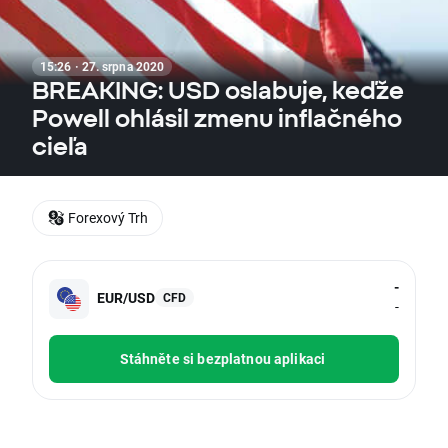
15:26 · 27. srpna 2020
BREAKING: USD oslabuje, keďže
Powell ohlásil zmenu inflačného
cieľa
Forexový Trh
-
EUR/USD
CFD
-
Stáhněte si bezplatnou aplikaci