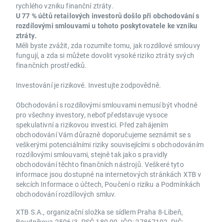
rychlého vzniku finanční ztráty.
U 77 % účtů retailových investorů došlo při obchodování s
rozdílovými smlouvami u tohoto poskytovatele ke vzniku
ztráty.
Měli byste zvážit, zda rozumíte tomu, jak rozdílové smlouvy
fungují, a zda si můžete dovolit vysoké riziko ztráty svých
finančních prostředků.
Investování je rizikové. Investujte zodpovědně.
Obchodování s rozdílovými smlouvami nemusí být vhodné
pro všechny investory, neboť představuje vysoce
spekulativní a rizikovou investici. Před zahájením
obchodování Vám důrazně doporučujeme seznámit se s
veškerými potenciálními riziky souvisejícími s obchodováním
rozdílovými smlouvami, stejně tak jako s pravidly
obchodování těchto finančních nástrojů. Veškeré tyto
informace jsou dostupné na internetových stránkách XTB v
sekcích Informace o účtech, Poučení o riziku a Podmínkách
obchodování rozdílových smluv.
XTB S.A., organizační složka se sídlem Praha 8-Libeň,
Boudníkova 2506/3, PSČ 180 00, IČO: 27867102, DIČ: