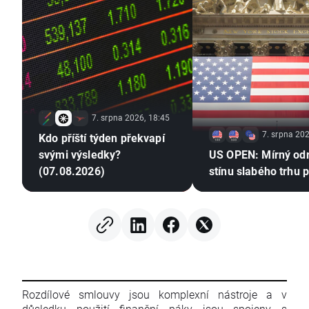
7. srpna 2026, 18:45
7. srpna 202
Kdo příští týden překvapí
svými výsledky?
US OPEN: Mírný od
(07.08.2026)
stínu slabého trhu 
Rozdílové smlouvy jsou komplexní nástroje a v
důsledku použití finanční páky jsou spojeny s