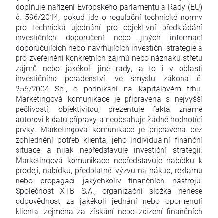
doplňuje nařízení Evropského parlamentu a Rady (EU)
č. 596/2014, pokud jde o regulační technické normy
pro technická ujednání pro objektivní předkládání
investičních doporučení nebo jiných informací
doporučujících nebo navrhujících investiční strategie a
pro zveřejnění konkrétních zájmů nebo náznaků střetu
zájmů nebo jakékoli jiné rady, a to i v oblasti
investičního poradenství, ve smyslu zákona č.
256/2004 Sb., o podnikání na kapitálovém trhu.
Marketingová komunikace je připravena s nejvyšší
pečlivostí, objektivitou, prezentuje fakta známé
autorovi k datu přípravy a neobsahuje žádné hodnotící
prvky. Marketingová komunikace je připravena bez
zohlednění potřeb klienta, jeho individuální finanční
situace a nijak nepředstavuje investiční strategii.
Marketingová komunikace nepředstavuje nabídku k
prodeji, nabídku, předplatné, výzvu na nákup, reklamu
nebo propagaci jakýchkoliv finančních nástrojů.
Společnost XTB S.A., organizační složka nenese
odpovědnost za jakékoli jednání nebo opomenutí
klienta, zejména za získání nebo zcizení finančních