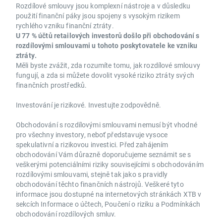
Rozdílové smlouvy jsou komplexní nástroje a v důsledku
použití finanční páky jsou spojeny s vysokým rizikem
rychlého vzniku finanční ztráty.
U 77 % účtů retailových investorů došlo při obchodování s
rozdílovými smlouvami u tohoto poskytovatele ke vzniku
ztráty.
Měli byste zvážit, zda rozumíte tomu, jak rozdílové smlouvy
fungují, a zda si můžete dovolit vysoké riziko ztráty svých
finančních prostředků.
Investování je rizikové. Investujte zodpovědně.
Obchodování s rozdílovými smlouvami nemusí být vhodné
pro všechny investory, neboť představuje vysoce
spekulativní a rizikovou investici. Před zahájením
obchodování Vám důrazně doporučujeme seznámit se s
veškerými potenciálními riziky souvisejícími s obchodováním
rozdílovými smlouvami, stejně tak jako s pravidly
obchodování těchto finančních nástrojů. Veškeré tyto
informace jsou dostupné na internetových stránkách XTB v
sekcích Informace o účtech, Poučení o riziku a Podmínkách
obchodování rozdílových smluv.