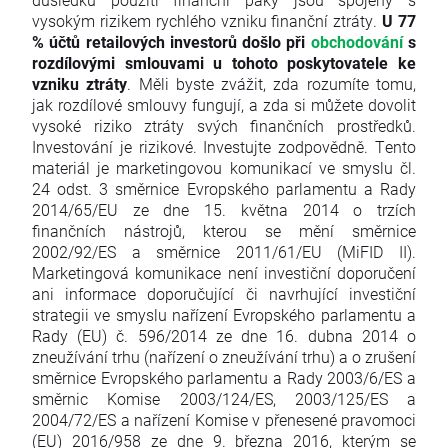
vysokým rizikem rychlého vzniku finanční ztráty.
U 77
% účtů retailových investorů došlo při
obchodování
s
rozdílovými smlouvami u tohoto poskytovatele ke
vzniku ztráty
. Měli byste zvážit, zda rozumíte tomu,
jak rozdílové smlouvy fungují, a zda si můžete dovolit
vysoké riziko ztráty svých finančních prostředků.
Investování je rizikové. Investujte zodpovědně. Tento
materiál je marketingovou komunikací ve smyslu čl.
24 odst. 3 směrnice Evropského parlamentu a Rady
2014/65/EU ze dne 15. května 2014 o trzích
finančních nástrojů, kterou se mění směrnice
2002/92/ES a směrnice 2011/61/EU (MiFID II).
Marketingová komunikace není investiční doporučení
ani informace doporučující či navrhující investiční
strategii ve smyslu nařízení Evropského parlamentu a
Rady (EU) č. 596/2014 ze dne 16. dubna 2014 o
zneužívání trhu (nařízení o zneužívání trhu) a o zrušení
směrnice Evropského parlamentu a Rady 2003/6/ES a
směrnic Komise 2003/124/ES, 2003/125/ES a
2004/72/ES a nařízení Komise v přenesené pravomoci
(EU) 2016/958 ze dne 9. března 2016, kterým se