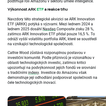
podtrhuje roli Amazonu v sektoru umělé inteligence.
Výkonnost ARK
ETF
a reakce trhu
Navzdory této strategické akvizici se ARK Innovation
ETF (ARKK) potýká s výzvami. Mezi lednem 2024 a
lednem 2025 dosáhl
Nasdaq
Composite zisku 28 %,
zatímco ARK Innovation ETF přidal pouze 16,5 %. To
odráží vyšší volatilitu portfolia ARK, které se soustředí
na vznikající technologické společnosti.
Cathie Wood zůstává rozporuplnou postavou v
investiční komunitě. Podle příznivců je vizionářkou v
oblasti technologických investic, zatímco kritici
upozorňují na podvýkonnost jejích fondů ve srovnání
s tradičními
indexy
. Investice do Amazonu však
demonstruje její odhodlání podporovat společnosti na
čele technologických inovací.