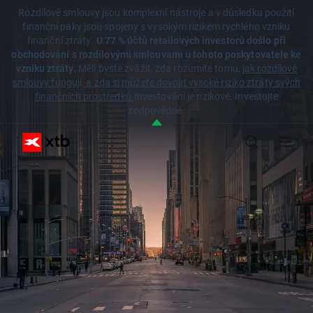
Rozdílové smlouvy jsou komplexní nástroje a v důsledku použití
finanční páky jsou spojeny s vysokým rizikem rychlého vzniku
finanční ztráty.
U 77 % účtů retailových investorů došlo při
obchodování s rozdílovými smlouvami u tohoto poskytovatele ke
vzniku ztráty.
Měli byste zvážit, zda rozumíte tomu,
jak rozdílové
smlouvy fungují, a zda si můžete dovolit vysoké riziko ztráty svých
finančních prostředků.
Investování je rizikové. Investujte
zodpovědně.