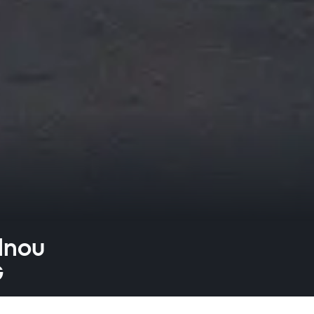
plnou
G