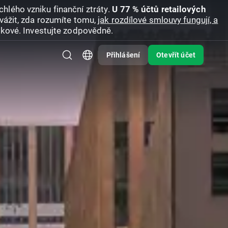
hlého vzniku finanční ztráty.
U 77 % účtů retailových
vážit, zda rozumíte tomu,
jak rozdílové smlouvy fungují, a
zikové. Investujte zodpovědně.
Přihlášení
Otevřít účet