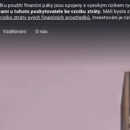
ku použití finanční páky jsou spojeny s vysokým rizikem ryc
ami u tohoto poskytovatele ke vzniku ztráty.
Měli byste z
riziko ztráty svých finančních prostředků.
Investování je ri
Vzdělávání
O nás