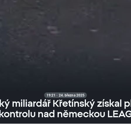
19:21 · 24. března 2025
ý miliardář Křetínský získal 
kontrolu nad německou LEA