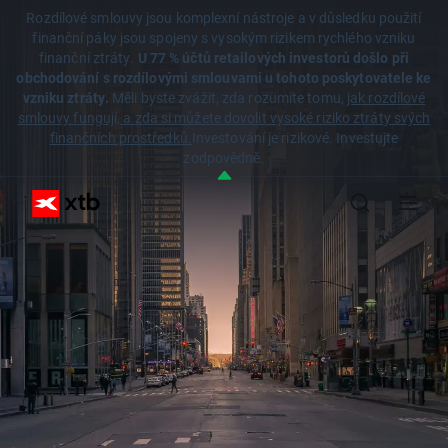
Rozdílové smlouvy jsou komplexní nástroje a v důsledku použití
finanční páky jsou spojeny s vysokým rizikem rychlého vzniku
finanční ztráty.
U 77 % účtů retailových investorů došlo při
obchodování s rozdílovými smlouvami u tohoto poskytovatele ke
vzniku ztráty.
Měli byste zvážit, zda rozumíte tomu,
jak rozdílové
smlouvy fungují, a zda si můžete dovolit vysoké riziko ztráty svých
finančních prostředků.
Investování je rizikové. Investujte
zodpovědně.