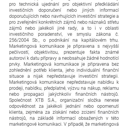
pro technická ujednání pro objektivní předkládání
investičních doporučení nebo jiných informací
doporučujících nebo navrhujících investiční strategie a
pro zveřejnění konkrétních zájmů nebo náznaků střetu
zájmů nebo jakékoli jiné rady, a to i v oblasti
investičního poradenství, ve smyslu zákona č.
256/2004 Sb., o podnikání na kapitálovém trhu.
Marketingová komunikace je připravena s nejvyšší
pečlivostí, objektivitou, prezentuje fakta známé
autorovi k datu přípravy a neobsahuje žádné hodnotící
prvky. Marketingová komunikace je připravena bez
zohlednění potřeb klienta, jeho individuální finanční
situace a nijak nepředstavuje investiční strategii.
Marketingová komunikace nepředstavuje nabídku k
prodeji, nabídku, předplatné, výzvu na nákup, reklamu
nebo propagaci jakýchkoliv finančních nástrojů.
Společnost XTB S.A., organizační složka nenese
odpovědnost za jakékoli jednání nebo opomenutí
klienta, zejména za získání nebo zcizení finančních
nástrojů, na základě informací obsažených v této
marketingové komunikaci. V případě, že marketingová