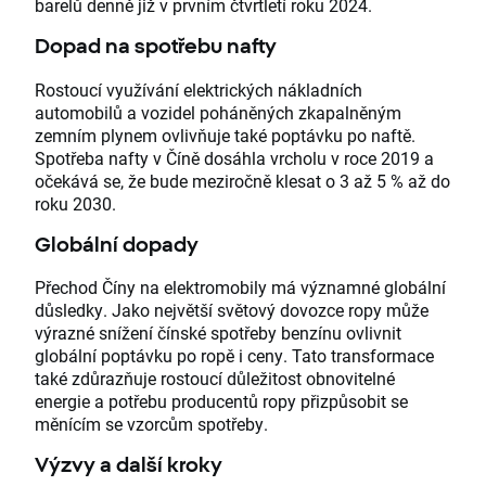
barelů denně již v prvním čtvrtletí roku 2024.
Dopad na spotřebu nafty
Rostoucí využívání elektrických nákladních
automobilů a vozidel poháněných zkapalněným
zemním plynem ovlivňuje také poptávku po naftě.
Spotřeba nafty v Číně dosáhla vrcholu v roce 2019 a
očekává se, že bude meziročně klesat o 3 až 5 % až do
roku 2030.
Globální dopady
Přechod Číny na elektromobily má významné globální
důsledky. Jako největší světový dovozce ropy může
výrazné snížení čínské spotřeby benzínu ovlivnit
globální poptávku po ropě i ceny. Tato transformace
také zdůrazňuje rostoucí důležitost obnovitelné
energie a potřebu producentů ropy přizpůsobit se
měnícím se vzorcům spotřeby.
Výzvy a další kroky