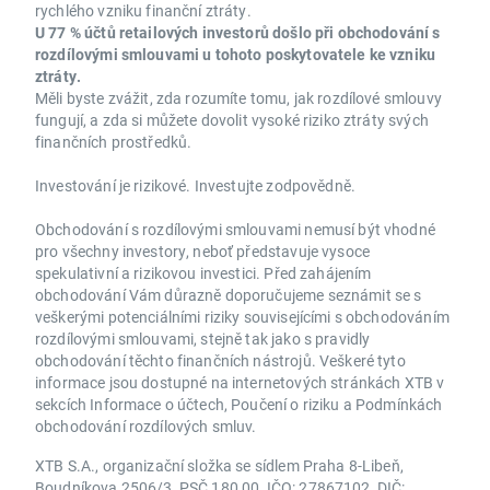
rychlého vzniku finanční ztráty.
U 77 % účtů retailových investorů došlo při obchodování s
rozdílovými smlouvami u tohoto poskytovatele ke vzniku
ztráty.
Měli byste zvážit, zda rozumíte tomu, jak rozdílové smlouvy
fungují, a zda si můžete dovolit vysoké riziko ztráty svých
finančních prostředků.
Investování je rizikové. Investujte zodpovědně.
Obchodování s rozdílovými smlouvami nemusí být vhodné
pro všechny investory, neboť představuje vysoce
spekulativní a rizikovou investici. Před zahájením
obchodování Vám důrazně doporučujeme seznámit se s
veškerými potenciálními riziky souvisejícími s obchodováním
rozdílovými smlouvami, stejně tak jako s pravidly
obchodování těchto finančních nástrojů. Veškeré tyto
informace jsou dostupné na internetových stránkách XTB v
sekcích Informace o účtech, Poučení o riziku a Podmínkách
obchodování rozdílových smluv.
XTB S.A., organizační složka se sídlem Praha 8-Libeň,
Boudníkova 2506/3, PSČ 180 00, IČO: 27867102, DIČ: