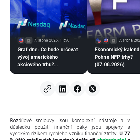
7. srpna 2026, 11:56
7. srpna 202
Graf dne: Co bude určovat
Ekonomický kalend
vývoj amerického
Pohne NFP trhy?
akciového trhu?
(07.08.2026)
(07.08.2026)
Rozdílové smlouvy jsou komplexní nástroje a v
důsledku použití finanční páky jsou spojeny s
vysokým rizikem rychlého vzniku finanční ztráty.
U 77
% účtů retailových investorů došlo při
obchodování
s