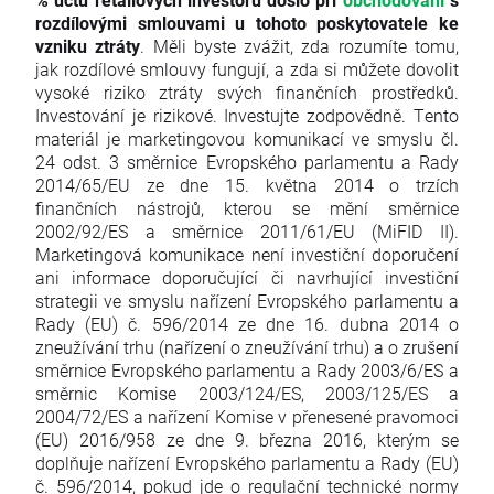
rozdílovými smlouvami u tohoto poskytovatele ke
vzniku ztráty
. Měli byste zvážit, zda rozumíte tomu,
jak rozdílové smlouvy fungují, a zda si můžete dovolit
vysoké riziko ztráty svých finančních prostředků.
Investování je rizikové. Investujte zodpovědně. Tento
materiál je marketingovou komunikací ve smyslu čl.
24 odst. 3 směrnice Evropského parlamentu a Rady
2014/65/EU ze dne 15. května 2014 o trzích
finančních nástrojů, kterou se mění směrnice
2002/92/ES a směrnice 2011/61/EU (MiFID II).
Marketingová komunikace není investiční doporučení
ani informace doporučující či navrhující investiční
strategii ve smyslu nařízení Evropského parlamentu a
Rady (EU) č. 596/2014 ze dne 16. dubna 2014 o
zneužívání trhu (nařízení o zneužívání trhu) a o zrušení
směrnice Evropského parlamentu a Rady 2003/6/ES a
směrnic Komise 2003/124/ES, 2003/125/ES a
2004/72/ES a nařízení Komise v přenesené pravomoci
(EU) 2016/958 ze dne 9. března 2016, kterým se
doplňuje nařízení Evropského parlamentu a Rady (EU)
č. 596/2014, pokud jde o regulační technické normy