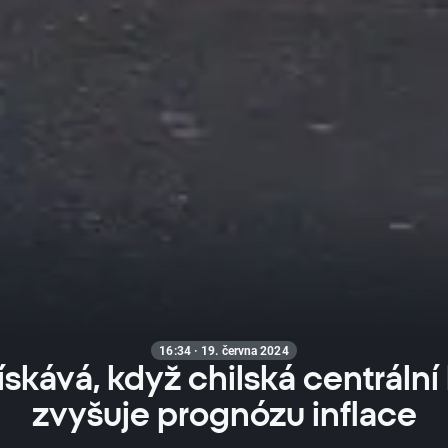
16:34 · 19. června 2024
ískává, když chilská centrální
zvyšuje prognózu inflace