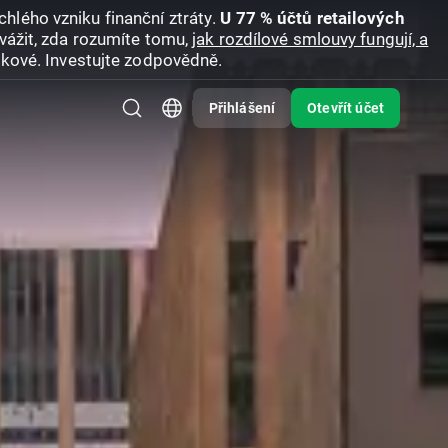
hlého vzniku finanční ztráty.
U 77 % účtů retailových
vážit, zda rozumíte tomu,
jak rozdílové smlouvy fungují, a
zikové. Investujte zodpovědně.
Přihlášení
Otevřít účet