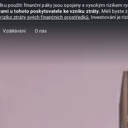
ku použití finanční páky jsou spojeny s vysokým rizikem ryc
ami u tohoto poskytovatele ke vzniku ztráty.
Měli byste z
riziko ztráty svých finančních prostředků.
Investování je ri
Vzdělávání
O nás