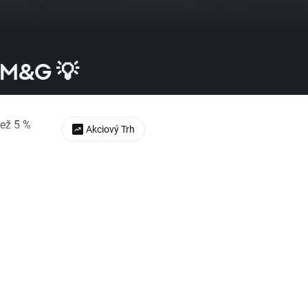
é M&G 💡
než 5 %
Akciový Trh