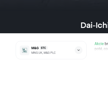
Dai-Ich
Akcie
br
M&G
STC
poté, co
MNG.UK, M&G PLC