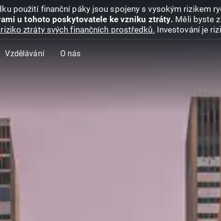
ku použití finanční páky jsou spojeny s vysokým rizikem ryc
ami u tohoto poskytovatele ke vzniku ztráty.
Měli byste z
riziko ztráty svých finančních prostředků.
Investování je ri
Vzdělávání
O nás