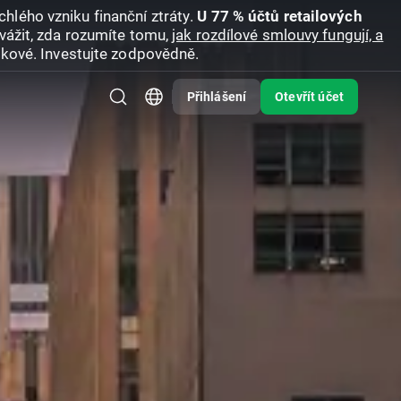
hlého vzniku finanční ztráty.
U 77 % účtů retailových
vážit, zda rozumíte tomu,
jak rozdílové smlouvy fungují, a
zikové. Investujte zodpovědně.
Přihlášení
Otevřít účet