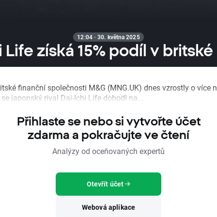
12:04 · 30. května 2025
i Life získá 15% podíl v britsk
itské finanční společnosti M&G (MNG.UK) dnes vzrostly o více 
 se japonský rival Dai-Ichi Life dohodl na...
Přihlaste se nebo si vytvořte účet
zdarma a pokračujte ve čtení
Analýzy od oceňovaných expertů
Otevřít účet
Webová aplikace