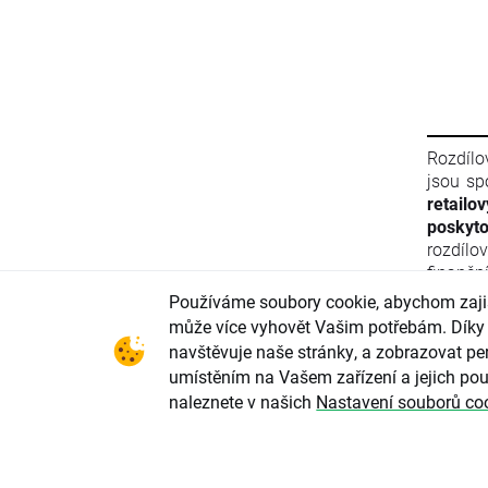
Rozdílo
jsou sp
retailo
poskyto
rozdílo
finančn
materiá
Používáme soubory cookie, abychom zajist
Evropsk
může více vyhovět Vašim potřebám. Díky 
finanč
navštěvuje naše stránky, a zobrazovat per
2011/61
umístěním na Vašem zařízení a jejich pou
ani info
naleznete v našich
Nastavení souborů co
Evrops
zneužív
parlame
2004/72