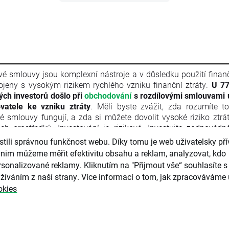
vé smlouvy jsou komplexní nástroje a v důsledku použití finan
ojeny s vysokým rizikem rychlého vzniku finanční ztráty.
U 77
vých investorů došlo při
obchodování
s rozdílovými smlouvami 
vatele ke vzniku ztráty
. Měli byste zvážit, zda rozumíte t
vé smlouvy fungují, a zda si můžete dovolit vysoké riziko ztrá
ích prostředků. Investování je rizikové. Investujte zodpovědn
l je marketingovou komunikací ve smyslu čl. 24 odst. 3 s
ili správnou funkčnost webu. Díky tomu je web uživatelsky přív
ého parlamentu a Rady 2014/65/EU ze dne 15. května 2014 
nim můžeme měřit efektivitu obsahu a reklam, analyzovat, kdo
ních nástrojů, kterou se mění směrnice 2002/92/ES a s
sonalizované reklamy. Kliknutím na "Přijmout vše“ souhlasíte s 
/EU (MiFID II). Marketingová komunikace není investiční do
žíváním z naší strany. Více informací o tom, jak zpracováváme 
rmace doporučující či navrhující investiční strategii ve smyslu 
okies
kého parlamentu a Rady (EU) č. 596/2014 ze dne 16. dubna
ání trhu (nařízení o zneužívání trhu) a o zrušení směrnice Ev
ntu a Rady 2003/6/ES a směrnic Komise 2003/124/ES, 2003/
/ES a nařízení Komise v přenesené pravomoci (EU) 2016/958 z