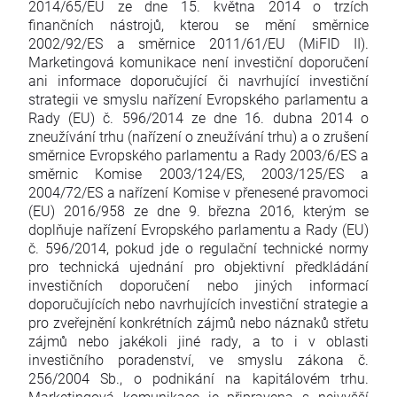
2014/65/EU ze dne 15. května 2014 o trzích
finančních nástrojů, kterou se mění směrnice
2002/92/ES a směrnice 2011/61/EU (MiFID II).
Marketingová komunikace není investiční doporučení
ani informace doporučující či navrhující investiční
strategii ve smyslu nařízení Evropského parlamentu a
Rady (EU) č. 596/2014 ze dne 16. dubna 2014 o
zneužívání trhu (nařízení o zneužívání trhu) a o zrušení
směrnice Evropského parlamentu a Rady 2003/6/ES a
směrnic Komise 2003/124/ES, 2003/125/ES a
2004/72/ES a nařízení Komise v přenesené pravomoci
(EU) 2016/958 ze dne 9. března 2016, kterým se
doplňuje nařízení Evropského parlamentu a Rady (EU)
č. 596/2014, pokud jde o regulační technické normy
pro technická ujednání pro objektivní předkládání
investičních doporučení nebo jiných informací
doporučujících nebo navrhujících investiční strategie a
pro zveřejnění konkrétních zájmů nebo náznaků střetu
zájmů nebo jakékoli jiné rady, a to i v oblasti
investičního poradenství, ve smyslu zákona č.
256/2004 Sb., o podnikání na kapitálovém trhu.
Marketingová komunikace je připravena s nejvyšší