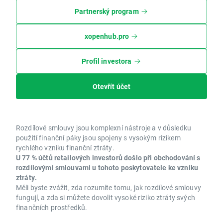
Partnerský program
xopenhub.pro
Profil investora
Otevřít účet
Rozdílové smlouvy jsou komplexní nástroje a v důsledku
použití finanční páky jsou spojeny s vysokým rizikem
rychlého vzniku finanční ztráty.
U 77 % účtů retailových investorů došlo při obchodování s
rozdílovými smlouvami u tohoto poskytovatele ke vzniku
ztráty.
Měli byste zvážit, zda rozumíte tomu, jak rozdílové smlouvy
fungují, a zda si můžete dovolit vysoké riziko ztráty svých
finančních prostředků.