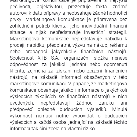
pečlivostí, objektivitou, prezentuje fakta známé
autorovi k datu přípravy a neobsahuje žádné hodnotící
prvky. Marketingová komunikace je připravena bez
zohlednění potřeb klienta, jeho individuální finanční
situace a nijak nepředstavuje investiční strategii.
Marketingová komunikace nepředstavuje nabídku k
prodeji, nabídku, předplatné, výzvu na nákup, reklamu
nebo propagaci jakýchkoliv finančních nástrojů.
Společnost XTB S.A., organizační složka nenese
odpovědnost za jakékoli jednání nebo opomenutí
klienta, zejména za získání nebo zcizení finančních
nástrojů, na základě informací obsažených v této
marketingové komunikaci. V případě, že marketingová
komunikace obsahuje jakékoli informace o jakýchkoli
výsledcích týkajících se finančních nástrojů v nich
uvedených, nepředstavují žádnou záruku ani
předpověď ohledně budoucích výsledků. Minulá
výkonnost nemusí nutně vypovídat o budoucích
výsledcích a každá osoba jednající na základě těchto
informací tak činí zcela na vlastní riziko.