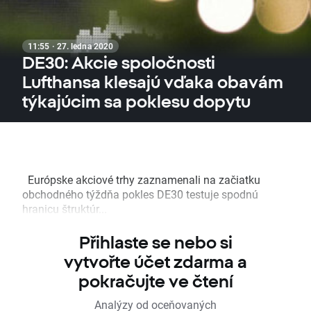
11:55 · 27. ledna 2020
DE30: Akcie spoločnosti
Lufthansa klesajú vďaka obavám
týkajúcim sa poklesu dopytu
Európske akciové trhy zaznamenali na začiatku
obchodného týždňa pokles DE30 testuje spodnú
hranicu štruktúr...
Přihlaste se nebo si
vytvořte účet zdarma a
pokračujte ve čtení
Analýzy od oceňovaných