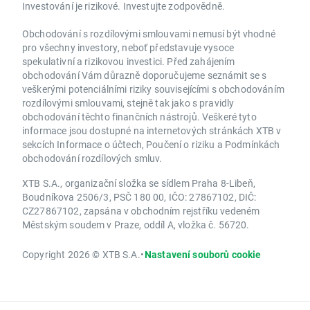
Investování je rizikové. Investujte zodpovědně.
Obchodování s rozdílovými smlouvami nemusí být vhodné
pro všechny investory, neboť představuje vysoce
spekulativní a rizikovou investici. Před zahájením
obchodování Vám důrazně doporučujeme seznámit se s
veškerými potenciálními riziky souvisejícími s obchodováním
rozdílovými smlouvami, stejně tak jako s pravidly
obchodování těchto finančních nástrojů. Veškeré tyto
informace jsou dostupné na internetových stránkách XTB v
sekcích Informace o účtech, Poučení o riziku a Podmínkách
obchodování rozdílových smluv.
XTB S.A., organizační složka se sídlem Praha 8-Libeň,
Boudníkova 2506/3, PSČ 180 00, IČO: 27867102, DIČ:
CZ27867102, zapsána v obchodním rejstříku vedeném
Městským soudem v Praze, oddíl A, vložka č. 56720.
Copyright 2026 © XTB S.A.
•
Nastavení souborů cookie