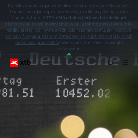
Rozdílové smlouvy jsou komplexní nástroje a v důsledku použití
finanční páky jsou spojeny s vysokým rizikem rychlého vzniku
finanční ztráty.
U 77 % účtů retailových investorů došlo při
obchodování s rozdílovými smlouvami u tohoto poskytovatele ke
vzniku ztráty.
Měli byste zvážit, zda rozumíte tomu,
jak rozdílové
smlouvy fungují, a zda si můžete dovolit vysoké riziko ztráty svých
finančních prostředků.
Investování je rizikové. Investujte
zodpovědně.