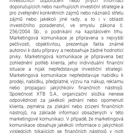
investičních doporučení nebo jiných informací
doporučujících nebo navrhujících investiční strategie a
pro zveřejnění konkrétních zájmů nebo náznaků střetu
zájmů nebo jakékoli jiné rady, a to i v oblasti
investičního poradenství, ve smyslu zákona č.
256/2004 Sb., o podnikání na kapitálovém trhu.
Marketingová komunikace je připravena s nejvyšší
pečlivostí, objektivitou, prezentuje fakta známé
autorovi k datu přípravy a neobsahuje žádné hodnotící
prvky. Marketingová komunikace je připravena bez
zohlednění potřeb klienta, jeho individuální finanční
situace a nijak nepředstavuje investiční strategii.
Marketingová komunikace nepředstavuje nabídku k
prodeji, nabídku, předplatné, výzvu na nákup, reklamu
nebo propagaci jakýchkoliv finančních nástrojů.
Společnost XTB S.A., organizační složka nenese
odpovědnost za jakékoli jednání nebo opomenutí
klienta, zejména za získání nebo zcizení finančních
nástrojů, na základě informací obsažených v této
marketingové komunikaci. V případě, že marketingová
komunikace obsahuje jakékoli informace o jakýchkoli
výsledcích týkajících se finančních nástrojů v nich