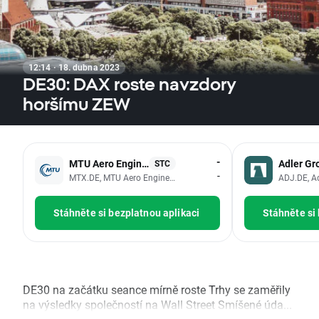
12:14 · 18. dubna 2023
DE30: DAX roste navzdory
horšímu ZEW
-
MTU Aero Engines
Adler Gr
STC
-
MTX.DE, MTU Aero Engines AG
ADJ.DE, A
Stáhněte si bezplatnou aplikaci
Stáhněte si
DE30 na začátku seance mírně roste Trhy se zaměřily
na výsledky společností na Wall Street Smíšené úda...