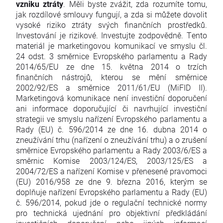
vzniku ztráty
. Měli byste zvážit, zda rozumíte tomu,
jak rozdílové smlouvy fungují, a zda si můžete dovolit
vysoké riziko ztráty svých finančních prostředků.
Investování je rizikové. Investujte zodpovědně. Tento
materiál je marketingovou komunikací ve smyslu čl.
24 odst. 3 směrnice Evropského parlamentu a Rady
2014/65/EU ze dne 15. května 2014 o trzích
finančních nástrojů, kterou se mění směrnice
2002/92/ES a směrnice 2011/61/EU (MiFID II).
Marketingová komunikace není investiční doporučení
ani informace doporučující či navrhující investiční
strategii ve smyslu nařízení Evropského parlamentu a
Rady (EU) č. 596/2014 ze dne 16. dubna 2014 o
zneužívání trhu (nařízení o zneužívání trhu) a o zrušení
směrnice Evropského parlamentu a Rady 2003/6/ES a
směrnic Komise 2003/124/ES, 2003/125/ES a
2004/72/ES a nařízení Komise v přenesené pravomoci
(EU) 2016/958 ze dne 9. března 2016, kterým se
doplňuje nařízení Evropského parlamentu a Rady (EU)
č. 596/2014, pokud jde o regulační technické normy
pro technická ujednání pro objektivní předkládání