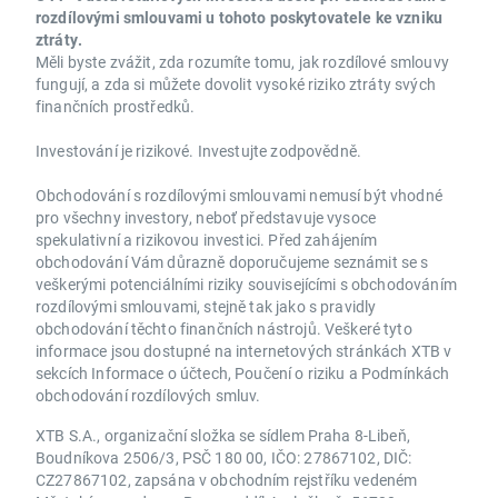
rozdílovými smlouvami u tohoto poskytovatele ke vzniku
ztráty.
Měli byste zvážit, zda rozumíte tomu, jak rozdílové smlouvy
fungují, a zda si můžete dovolit vysoké riziko ztráty svých
finančních prostředků.
Investování je rizikové. Investujte zodpovědně.
Obchodování s rozdílovými smlouvami nemusí být vhodné
pro všechny investory, neboť představuje vysoce
spekulativní a rizikovou investici. Před zahájením
obchodování Vám důrazně doporučujeme seznámit se s
veškerými potenciálními riziky souvisejícími s obchodováním
rozdílovými smlouvami, stejně tak jako s pravidly
obchodování těchto finančních nástrojů. Veškeré tyto
informace jsou dostupné na internetových stránkách XTB v
sekcích Informace o účtech, Poučení o riziku a Podmínkách
obchodování rozdílových smluv.
XTB S.A., organizační složka se sídlem Praha 8-Libeň,
Boudníkova 2506/3, PSČ 180 00, IČO: 27867102, DIČ:
CZ27867102, zapsána v obchodním rejstříku vedeném