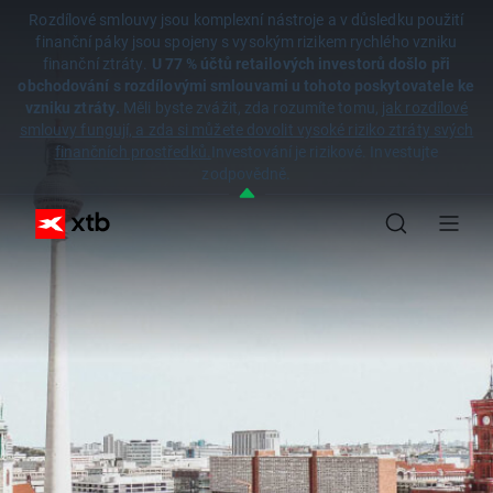
Rozdílové smlouvy jsou komplexní nástroje a v důsledku použití
finanční páky jsou spojeny s vysokým rizikem rychlého vzniku
finanční ztráty.
U 77 % účtů retailových investorů došlo při
obchodování s rozdílovými smlouvami u tohoto poskytovatele ke
vzniku ztráty.
Měli byste zvážit, zda rozumíte tomu,
jak rozdílové
smlouvy fungují, a zda si můžete dovolit vysoké riziko ztráty svých
finančních prostředků.
Investování je rizikové. Investujte
zodpovědně.