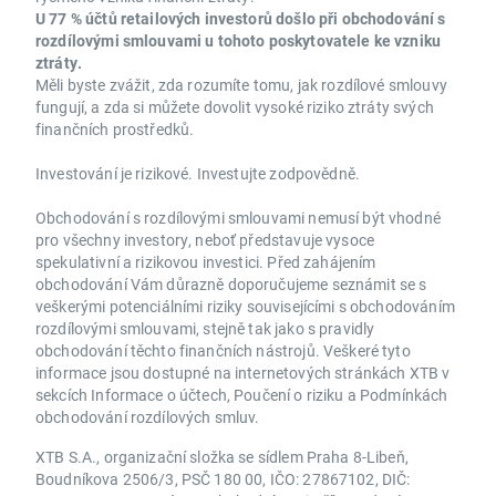
U 77 % účtů retailových investorů došlo při obchodování s
rozdílovými smlouvami u tohoto poskytovatele ke vzniku
ztráty.
Měli byste zvážit, zda rozumíte tomu, jak rozdílové smlouvy
fungují, a zda si můžete dovolit vysoké riziko ztráty svých
finančních prostředků.
Investování je rizikové. Investujte zodpovědně.
Obchodování s rozdílovými smlouvami nemusí být vhodné
pro všechny investory, neboť představuje vysoce
spekulativní a rizikovou investici. Před zahájením
obchodování Vám důrazně doporučujeme seznámit se s
veškerými potenciálními riziky souvisejícími s obchodováním
rozdílovými smlouvami, stejně tak jako s pravidly
obchodování těchto finančních nástrojů. Veškeré tyto
informace jsou dostupné na internetových stránkách XTB v
sekcích Informace o účtech, Poučení o riziku a Podmínkách
obchodování rozdílových smluv.
XTB S.A., organizační složka se sídlem Praha 8-Libeň,
Boudníkova 2506/3, PSČ 180 00, IČO: 27867102, DIČ: