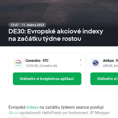
13:47 · 11. dubna 2023
DE30: Evropské akciové indexy
na začátku týdne rostou
-
Covestro
Airbus
STC
S
-
1COV.DE, Covestro AG
AIR.DE, Ai
Stáhněte si bezplatnou aplikaci
Stáhněte si
Evropské
indexy
na začátku týdenní seance posilují
Akcie
společnosti HelloFresh po hodnocení JP Morgan