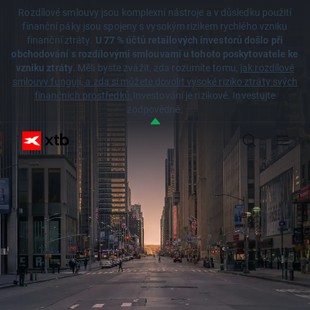
Rozdílové smlouvy jsou komplexní nástroje a v důsledku použití
finanční páky jsou spojeny s vysokým rizikem rychlého vzniku
finanční ztráty.
U 77 % účtů retailových investorů došlo při
obchodování s rozdílovými smlouvami u tohoto poskytovatele ke
vzniku ztráty.
Měli byste zvážit, zda rozumíte tomu,
jak rozdílové
smlouvy fungují, a zda si můžete dovolit vysoké riziko ztráty svých
finančních prostředků.
Investování je rizikové. Investujte
zodpovědně.