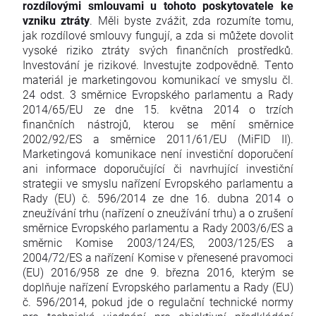
rozdílovými smlouvami u tohoto poskytovatele ke
vzniku ztráty
. Měli byste zvážit, zda rozumíte tomu,
jak rozdílové smlouvy fungují, a zda si můžete dovolit
vysoké riziko ztráty svých finančních prostředků.
Investování je rizikové. Investujte zodpovědně. Tento
materiál je marketingovou komunikací ve smyslu čl.
24 odst. 3 směrnice Evropského parlamentu a Rady
2014/65/EU ze dne 15. května 2014 o trzích
finančních nástrojů, kterou se mění směrnice
2002/92/ES a směrnice 2011/61/EU (MiFID II).
Marketingová komunikace není investiční doporučení
ani informace doporučující či navrhující investiční
strategii ve smyslu nařízení Evropského parlamentu a
Rady (EU) č. 596/2014 ze dne 16. dubna 2014 o
zneužívání trhu (nařízení o zneužívání trhu) a o zrušení
směrnice Evropského parlamentu a Rady 2003/6/ES a
směrnic Komise 2003/124/ES, 2003/125/ES a
2004/72/ES a nařízení Komise v přenesené pravomoci
(EU) 2016/958 ze dne 9. března 2016, kterým se
doplňuje nařízení Evropského parlamentu a Rady (EU)
č. 596/2014, pokud jde o regulační technické normy