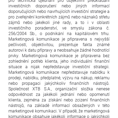
pro technická ujednání pro objektivní předkládání
investičních doporučení nebo jiných informací
doporučujících nebo navrhujících investiční strategie a
pro zveřejnění konkrétních zájmů nebo náznaků střetu
zájmů nebo jakékoli jiné rady, a to i v oblasti
investičního poradenství, ve smyslu zákona č.
256/2004 Sb., o podnikání na kapitálovém trhu.
Marketingová komunikace je připravena s nejvyšší
pečlivostí, objektivitou, prezentuje fakta známé
autorovi k datu přípravy a neobsahuje žádné hodnotící
prvky. Marketingová komunikace je připravena bez
zohlednění potřeb klienta, jeho individuální finanční
situace a nijak nepředstavuje investiční strategii.
Marketingová komunikace nepředstavuje nabídku k
prodeji, nabídku, předplatné, výzvu na nákup, reklamu
nebo propagaci jakýchkoliv finančních nástrojů.
Společnost XTB S.A., organizační složka nenese
odpovědnost za jakékoli jednání nebo opomenutí
klienta, zejména za získání nebo zcizení finančních
nástrojů, na základě informací obsažených v této
marketingové komunikaci. V případě, že marketingová
komunikace obsahuje jakékoli informace o jakýchkoli