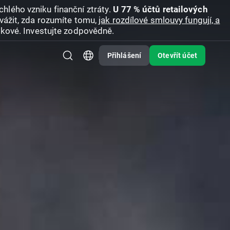
hlého vzniku finanční ztráty.
U 77 % účtů retailových
vážit, zda rozumíte tomu,
jak rozdílové smlouvy fungují, a
zikové. Investujte zodpovědně.
Přihlášení
Otevřít účet