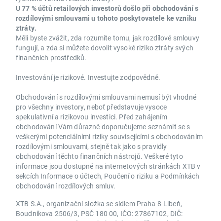
U 77 % účtů retailových investorů došlo při obchodování s
rozdílovými smlouvami u tohoto poskytovatele ke vzniku
ztráty.
Měli byste zvážit, zda rozumíte tomu, jak rozdílové smlouvy
fungují, a zda si můžete dovolit vysoké riziko ztráty svých
finančních prostředků.
Investování je rizikové. Investujte zodpovědně.
Obchodování s rozdílovými smlouvami nemusí být vhodné
pro všechny investory, neboť představuje vysoce
spekulativní a rizikovou investici. Před zahájením
obchodování Vám důrazně doporučujeme seznámit se s
veškerými potenciálními riziky souvisejícími s obchodováním
rozdílovými smlouvami, stejně tak jako s pravidly
obchodování těchto finančních nástrojů. Veškeré tyto
informace jsou dostupné na internetových stránkách XTB v
sekcích Informace o účtech, Poučení o riziku a Podmínkách
obchodování rozdílových smluv.
XTB S.A., organizační složka se sídlem Praha 8-Libeň,
Boudníkova 2506/3, PSČ 180 00, IČO: 27867102, DIČ: