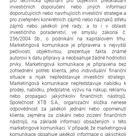
pro technická ujednání pro objektivní předkládání
investičních doporučení nebo jiných informací
doporučujících nebo navrhujících investiční strategie a
pro zveřejnění konkrétních zájmů nebo náznaků střetu
zájmů nebo jakékoli jiné rady, a to i v oblasti
investičního poradenství, ve smyslu zákona č.
256/2004 Sb., o podnikání na kapitálovém trhu.
Marketingová komunikace je připravena s nejvyšší
pečlivostí, objektivitou, prezentuje fakta známé
autorovi k datu přípravy a neobsahuje žádné hodnotící
prvky. Marketingová komunikace je připravena bez
zohlednění potřeb klienta, jeho individuální finanční
situace a nijak nepředstavuje investiční strategii.
Marketingová komunikace nepředstavuje nabídku k
prodeji, nabídku, předplatné, výzvu na nákup, reklamu
nebo propagaci jakýchkoliv finančních nástrojů.
Společnost XTB S.A., organizační složka nenese
odpovědnost za jakékoli jednání nebo opomenutí
klienta, zejména za získání nebo zcizení finančních
nástrojů, na základě informací obsažených v této
marketingové komunikaci. V případě, že marketingová
komunikace obsahuje jakékoli informace o jakýchkoli