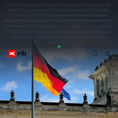
Rozdílové smlouvy jsou komplexní nástroje a v důsledku použití
finanční páky jsou spojeny s vysokým rizikem rychlého vzniku
finanční ztráty.
U 77 % účtů retailových investorů došlo při
obchodování s rozdílovými smlouvami u tohoto poskytovatele ke
vzniku ztráty.
Měli byste zvážit, zda rozumíte tomu,
jak rozdílové
smlouvy fungují, a zda si můžete dovolit vysoké riziko ztráty svých
finančních prostředků.
Investování je rizikové. Investujte
zodpovědně.