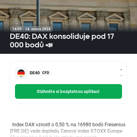
14:09 · 14. února 2024
DE40: DAX konsoliduje pod 17
000 bodů 📣
-
DE40
CFD
-
Stáhněte si bezplatnou aplikaci
Index DAX vzrostl o 0,50 % na 16980 bodů Fresenius
(FRE.DE) vede dopředu Cenový index STOXX Europe