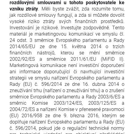
rozdílovými smlouvami u tohoto poskytovatele ke
vzniku ztráty
. Měli byste zvážit, zda rozumíte tomu,
jak rozdílové smlouvy fungují, a zda si můžete dovolit
vysoké riziko ztráty svých finančních prostředků.
Investování je rizikové. Investujte zodpovědně. Tento
materiál je marketingovou komunikací ve smyslu čl.
24 odst. 3 směrnice Evropského parlamentu a Rady
2014/65/EU ze dne 15. května 2014 o trzích
finančních nástrojů, kterou se mění směrnice
2002/92/ES a směrnice 2011/61/EU (MiFID II).
Marketingová komunikace není investiční doporučení
ani informace doporučující či navrhující investiční
strategii ve smyslu nařízení Evropského parlamentu a
Rady (EU) č. 596/2014 ze dne 16. dubna 2014 o
zneužívání trhu (nařízení o zneužívání trhu) a o zrušení
směrnice Evropského parlamentu a Rady 2003/6/ES a
směrnic Komise 2003/124/ES, 2003/125/ES a
2004/72/ES a nařízení Komise v přenesené pravomoci
(EU) 2016/958 ze dne 9. března 2016, kterým se
doplňuje nařízení Evropského parlamentu a Rady (EU)
č. 596/2014, pokud jde o regulační technické normy