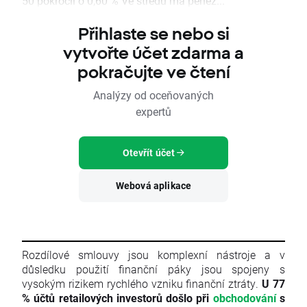
50 pokročil o 0,60 % Ve středu má peněž...
Přihlaste se nebo si
vytvořte účet zdarma a
pokračujte ve čtení
Analýzy od oceňovaných
expertů
Otevřít účet
Webová aplikace
Rozdílové smlouvy jsou komplexní nástroje a v
důsledku použití finanční páky jsou spojeny s
vysokým rizikem rychlého vzniku finanční ztráty.
U 77
% účtů retailových investorů došlo při
obchodování
s