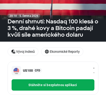
20:10 · 5. června 2026
Denní shrnutí: Nasdaq 100 klesá o
3 %, drahé kovy a Bitcoin padají
kvůli síle amerického dolaru
Vývoj Indexů
Ekonomické Reporty
-
US100
CFD
-
Stáhněte si bezplatnou aplikaci