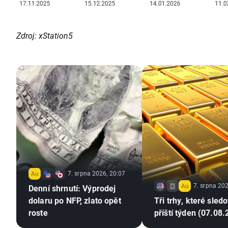
Zdroj: xStation5
7. srpna 2026, 20:07
7. srpna 202
Denní shrnutí: Výprodej
dolaru po NFP, zlato opět
Tři trhy, které sled
roste
příští týden (07.08