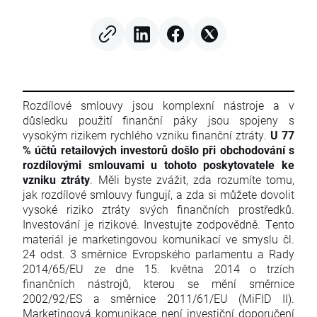
Rozdílové smlouvy jsou komplexní nástroje a v
důsledku použití finanční páky jsou spojeny s
vysokým rizikem rychlého vzniku finanční ztráty.
U 77
% účtů retailových investorů došlo při obchodování s
rozdílovými smlouvami u tohoto poskytovatele ke
vzniku ztráty
. Měli byste zvážit, zda rozumíte tomu,
jak rozdílové smlouvy fungují, a zda si můžete dovolit
vysoké riziko ztráty svých finančních prostředků.
Investování je rizikové. Investujte zodpovědně. Tento
materiál je marketingovou komunikací ve smyslu čl.
24 odst. 3 směrnice Evropského parlamentu a Rady
2014/65/EU ze dne 15. května 2014 o trzích
finančních nástrojů, kterou se mění směrnice
2002/92/ES a směrnice 2011/61/EU (MiFID II).
Marketingová komunikace není investiční doporučení