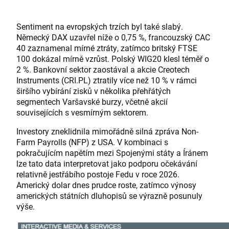
Sentiment na evropských trzích byl také slabý.
Německý DAX uzavřel níže o 0,75 %, francouzský CAC
40 zaznamenal mírné ztráty, zatímco britský FTSE
100 dokázal mírně vzrůst. Polský WIG20 klesl téměř o
2 %. Bankovní sektor zaostával a akcie Creotech
Instruments (CRI.PL) ztratily více než 10 % v rámci
širšího vybírání zisků v několika přehřátých
segmentech Varšavské burzy, včetně akcií
souvisejících s vesmírným sektorem.
Investory zneklidnila mimořádně silná zpráva Non-
Farm Payrolls (NFP) z USA. V kombinaci s
pokračujícím napětím mezi Spojenými státy a Íránem
lze tato data interpretovat jako podporu očekávání
relativně jestřábího postoje Fedu v roce 2026.
Americký dolar dnes prudce roste, zatímco výnosy
amerických státních dluhopisů se výrazně posunuly
výše.