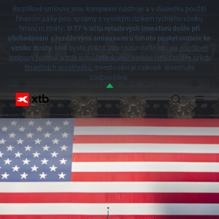
Rozdílové smlouvy jsou komplexní nástroje a v důsledku použití
finanční páky jsou spojeny s vysokým rizikem rychlého vzniku
finanční ztráty.
U 77 % účtů retailových investorů došlo při
obchodování s rozdílovými smlouvami u tohoto poskytovatele ke
vzniku ztráty.
Měli byste zvážit, zda rozumíte tomu,
jak rozdílové
smlouvy fungují, a zda si můžete dovolit vysoké riziko ztráty svých
finančních prostředků.
Investování je rizikové. Investujte
zodpovědně.