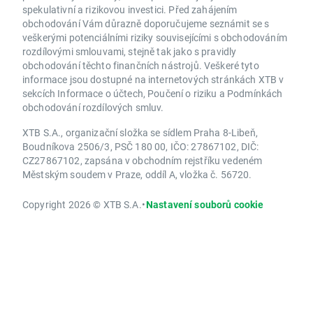
spekulativní a rizikovou investici. Před zahájením
obchodování Vám důrazně doporučujeme seznámit se s
veškerými potenciálními riziky souvisejícími s obchodováním
rozdílovými smlouvami, stejně tak jako s pravidly
obchodování těchto finančních nástrojů. Veškeré tyto
informace jsou dostupné na internetových stránkách XTB v
sekcích Informace o účtech, Poučení o riziku a Podmínkách
obchodování rozdílových smluv.
XTB S.A., organizační složka se sídlem Praha 8-Libeň,
Boudníkova 2506/3, PSČ 180 00, IČO: 27867102, DIČ:
CZ27867102, zapsána v obchodním rejstříku vedeném
Městským soudem v Praze, oddíl A, vložka č. 56720.
Copyright 2026 © XTB S.A.
•
Nastavení souborů cookie