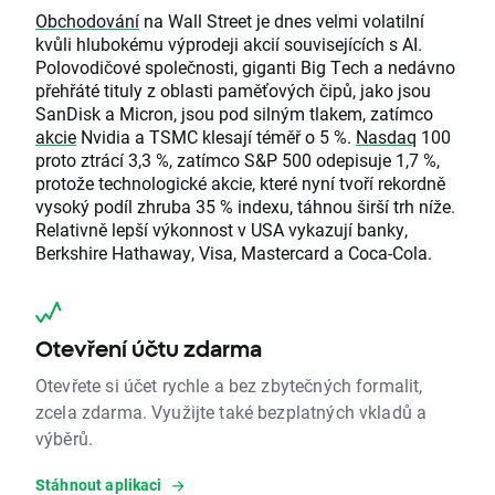
Obchodování
na Wall Street je dnes velmi volatilní
kvůli hlubokému výprodeji akcií souvisejících s AI.
Polovodičové společnosti, giganti Big Tech a nedávno
přehřáté tituly z oblasti paměťových čipů, jako jsou
SanDisk a Micron, jsou pod silným tlakem, zatímco
akcie
Nvidia a TSMC klesají téměř o 5 %.
Nasdaq
100
proto ztrácí 3,3 %, zatímco S&P 500 odepisuje 1,7 %,
protože technologické akcie, které nyní tvoří rekordně
vysoký podíl zhruba 35 % indexu, táhnou širší trh níže.
Relativně lepší výkonnost v USA vykazují banky,
Berkshire Hathaway, Visa, Mastercard a Coca-Cola.
Otevření účtu zdarma
Otevřete si účet rychle a bez zbytečných formalit,
zcela zdarma. Využijte také bezplatných vkladů a
výběrů.
Stáhnout aplikaci