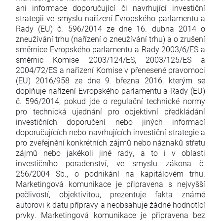
ani informace doporučující či navrhující investiční
strategii ve smyslu nařízení Evropského parlamentu a
Rady (EU) č. 596/2014 ze dne 16. dubna 2014 o
zneužívání trhu (nařízení o zneužívání trhu) a o zrušení
směrnice Evropského parlamentu a Rady 2003/6/ES a
směrnic Komise 2003/124/ES, 2003/125/ES a
2004/72/ES a nařízení Komise v přenesené pravomoci
(EU) 2016/958 ze dne 9. března 2016, kterým se
doplňuje nařízení Evropského parlamentu a Rady (EU)
č. 596/2014, pokud jde o regulační technické normy
pro technická ujednání pro objektivní předkládání
investičních doporučení nebo jiných informací
doporučujících nebo navrhujících investiční strategie a
pro zveřejnění konkrétních zájmů nebo náznaků střetu
zájmů nebo jakékoli jiné rady, a to i v oblasti
investičního poradenství, ve smyslu zákona č.
256/2004 Sb., o podnikání na kapitálovém trhu.
Marketingová komunikace je připravena s nejvyšší
pečlivostí, objektivitou, prezentuje fakta známé
autorovi k datu přípravy a neobsahuje žádné hodnotící
prvky. Marketingová komunikace je připravena bez