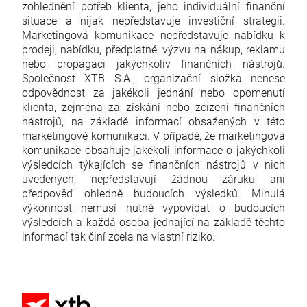
zohlednění potřeb klienta, jeho individuální finanční
situace a nijak nepředstavuje investiční strategii.
Marketingová komunikace nepředstavuje nabídku k
prodeji, nabídku, předplatné, výzvu na nákup, reklamu
nebo propagaci jakýchkoliv finančních nástrojů.
Společnost XTB S.A., organizační složka nenese
odpovědnost za jakékoli jednání nebo opomenutí
klienta, zejména za získání nebo zcizení finančních
nástrojů, na základě informací obsažených v této
marketingové komunikaci. V případě, že marketingová
komunikace obsahuje jakékoli informace o jakýchkoli
výsledcích týkajících se finančních nástrojů v nich
uvedených, nepředstavují žádnou záruku ani
předpověď ohledně budoucích výsledků. Minulá
výkonnost nemusí nutně vypovídat o budoucích
výsledcích a každá osoba jednající na základě těchto
informací tak činí zcela na vlastní riziko.