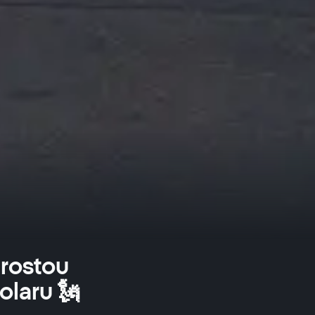
 rostou
olaru 🗽