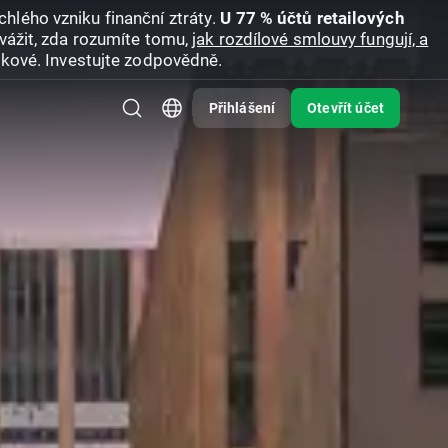
hlého vzniku finanční ztráty.
U 77 % účtů retailových
vážit, zda rozumíte tomu,
jak rozdílové smlouvy fungují, a
zikové. Investujte zodpovědně.
Přihlášení
Otevřít účet