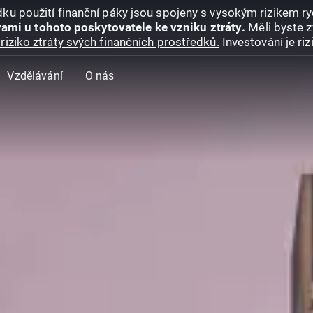
ku použití finanční páky jsou spojeny s vysokým rizikem ryc
ami u tohoto poskytovatele ke vzniku ztráty.
Měli byste z
riziko ztráty svých finančních prostředků.
Investování je ri
Vzdělávání
O nás