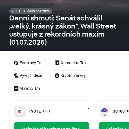
20:01 · 1. července 2025
Denní shrnutí: Senát schválil
„velký, krásný zákon“, Wall Street
ustupuje z rekordních maxim
(01.07.2025)
Forexový Trh
Komoditní Trh
Vývoj Indexů
Krypto Zprávy
Akciový Trh
-
TNOTE
US100
CFD
-
Stáhněte si bezplatnou aplikaci
Stáhněte si