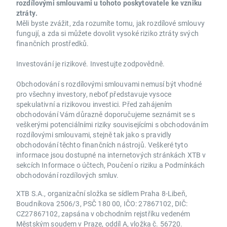
rozdílovými smlouvami u tohoto poskytovatele ke vzniku
ztráty.
Měli byste zvážit, zda rozumíte tomu, jak rozdílové smlouvy
fungují, a zda si můžete dovolit vysoké riziko ztráty svých
finančních prostředků.
Investování je rizikové. Investujte zodpovědně.
Obchodování s rozdílovými smlouvami nemusí být vhodné
pro všechny investory, neboť představuje vysoce
spekulativní a rizikovou investici. Před zahájením
obchodování Vám důrazně doporučujeme seznámit se s
veškerými potenciálními riziky souvisejícími s obchodováním
rozdílovými smlouvami, stejně tak jako s pravidly
obchodování těchto finančních nástrojů. Veškeré tyto
informace jsou dostupné na internetových stránkách XTB v
sekcích Informace o účtech, Poučení o riziku a Podmínkách
obchodování rozdílových smluv.
XTB S.A., organizační složka se sídlem Praha 8-Libeň,
Boudníkova 2506/3, PSČ 180 00, IČO: 27867102, DIČ:
CZ27867102, zapsána v obchodním rejstříku vedeném
Městským soudem v Praze, oddíl A, vložka č. 56720.