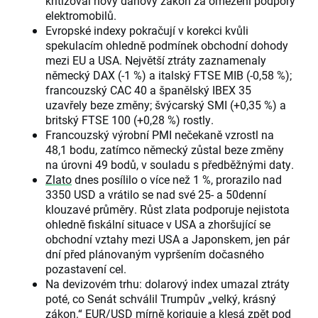
kritizoval nový daňový zákon za omezení podpory
elektromobilů.
Evropské indexy pokračují v korekci kvůli
spekulacím ohledně podmínek obchodní dohody
mezi EU a USA. Největší ztráty zaznamenaly
německý DAX (-1 %) a italský FTSE MIB (-0,58 %);
francouzský CAC 40 a španělský IBEX 35
uzavřely beze změny; švýcarský SMI (+0,35 %) a
britský FTSE 100 (+0,28 %) rostly.
Francouzský výrobní PMI nečekaně vzrostl na
48,1 bodu, zatímco německý zůstal beze změny
na úrovni 49 bodů, v souladu s předběžnými daty.
Zlato
dnes posílilo o více než 1 %, prorazilo nad
3350 USD a vrátilo se nad své 25- a 50denní
klouzavé průměry. Růst zlata podporuje nejistota
ohledně fiskální situace v USA a zhoršující se
obchodní vztahy mezi USA a Japonskem, jen pár
dní před plánovaným vypršením dočasného
pozastavení cel.
Na devizovém trhu: dolarový index umazal ztráty
poté, co Senát schválil Trumpův „velký, krásný
zákon.“ EUR/USD mírně koriguje a klesá zpět pod