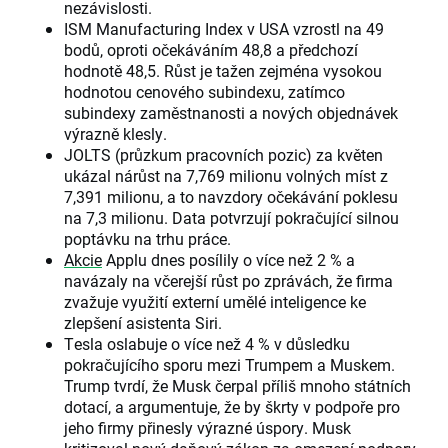
nezávislosti.
ISM Manufacturing Index v USA vzrostl na 49
bodů, oproti očekáváním 48,8 a předchozí
hodnotě 48,5. Růst je tažen zejména vysokou
hodnotou cenového subindexu, zatímco
subindexy zaměstnanosti a nových objednávek
výrazně klesly.
JOLTS (průzkum pracovních pozic) za květen
ukázal nárůst na 7,769 milionu volných míst z
7,391 milionu, a to navzdory očekávání poklesu
na 7,3 milionu. Data potvrzují pokračující silnou
poptávku na trhu práce.
Akcie
Applu dnes posílily o více než 2 % a
navázaly na včerejší růst po zprávách, že firma
zvažuje využití externí umělé inteligence ke
zlepšení asistenta Siri.
Tesla oslabuje o více než 4 % v důsledku
pokračujícího sporu mezi Trumpem a Muskem.
Trump tvrdí, že Musk čerpal příliš mnoho státních
dotací, a argumentuje, že by škrty v podpoře pro
jeho firmy přinesly výrazné úspory. Musk