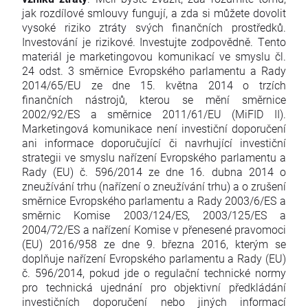
jak rozdílové smlouvy fungují, a zda si můžete dovolit
vysoké riziko ztráty svých finančních prostředků.
Investování je rizikové. Investujte zodpovědně. Tento
materiál je marketingovou komunikací ve smyslu čl.
24 odst. 3 směrnice Evropského parlamentu a Rady
2014/65/EU ze dne 15. května 2014 o trzích
finančních nástrojů, kterou se mění směrnice
2002/92/ES a směrnice 2011/61/EU (MiFID II).
Marketingová komunikace není investiční doporučení
ani informace doporučující či navrhující investiční
strategii ve smyslu nařízení Evropského parlamentu a
Rady (EU) č. 596/2014 ze dne 16. dubna 2014 o
zneužívání trhu (nařízení o zneužívání trhu) a o zrušení
směrnice Evropského parlamentu a Rady 2003/6/ES a
směrnic Komise 2003/124/ES, 2003/125/ES a
2004/72/ES a nařízení Komise v přenesené pravomoci
(EU) 2016/958 ze dne 9. března 2016, kterým se
doplňuje nařízení Evropského parlamentu a Rady (EU)
č. 596/2014, pokud jde o regulační technické normy
pro technická ujednání pro objektivní předkládání
investičních doporučení nebo jiných informací