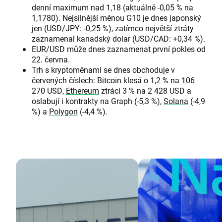
denní maximum nad 1,18 (aktuálně -0,05 % na
1,1780). Nejsilnější měnou G10 je dnes japonský
jen (USD/JPY: -0,25 %), zatímco největší ztráty
zaznamenal kanadský dolar (USD/CAD: +0,34 %).
EUR/USD může dnes zaznamenat první pokles od
22. června.
Trh s kryptoměnami se dnes obchoduje v
červených číslech:
Bitcoin
klesá o 1,2 % na 106
270 USD,
Ethereum
ztrácí 3 % na 2 428 USD a
oslabují i kontrakty na Graph (-5,3 %),
Solana
(-4,9
%) a
Polygon
(-4,4 %).