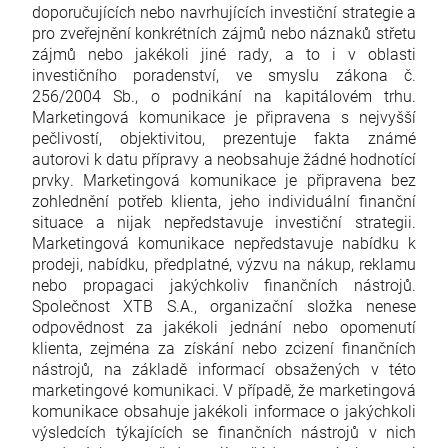
doporučujících nebo navrhujících investiční strategie a
pro zveřejnění konkrétních zájmů nebo náznaků střetu
zájmů nebo jakékoli jiné rady, a to i v oblasti
investičního poradenství, ve smyslu zákona č.
256/2004 Sb., o podnikání na kapitálovém trhu.
Marketingová komunikace je připravena s nejvyšší
pečlivostí, objektivitou, prezentuje fakta známé
autorovi k datu přípravy a neobsahuje žádné hodnotící
prvky. Marketingová komunikace je připravena bez
zohlednění potřeb klienta, jeho individuální finanční
situace a nijak nepředstavuje investiční strategii.
Marketingová komunikace nepředstavuje nabídku k
prodeji, nabídku, předplatné, výzvu na nákup, reklamu
nebo propagaci jakýchkoliv finančních nástrojů.
Společnost XTB S.A., organizační složka nenese
odpovědnost za jakékoli jednání nebo opomenutí
klienta, zejména za získání nebo zcizení finančních
nástrojů, na základě informací obsažených v této
marketingové komunikaci. V případě, že marketingová
komunikace obsahuje jakékoli informace o jakýchkoli
výsledcích týkajících se finančních nástrojů v nich