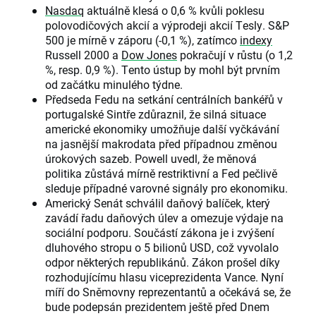
Nasdaq
aktuálně klesá o 0,6 % kvůli poklesu
polovodičových akcií a výprodeji akcií Tesly. S&P
500 je mírně v záporu (-0,1 %), zatímco
indexy
Russell 2000 a
Dow Jones
pokračují v růstu (o 1,2
%, resp. 0,9 %). Tento ústup by mohl být prvním
od začátku minulého týdne.
Předseda Fedu na setkání centrálních bankéřů v
portugalské Sintře zdůraznil, že silná situace
americké ekonomiky umožňuje další vyčkávání
na jasnější makrodata před případnou změnou
úrokových sazeb. Powell uvedl, že měnová
politika zůstává mírně restriktivní a Fed pečlivě
sleduje případné varovné signály pro ekonomiku.
Americký Senát schválil daňový balíček, který
zavádí řadu daňových úlev a omezuje výdaje na
sociální podporu. Součástí zákona je i zvýšení
dluhového stropu o 5 bilionů USD, což vyvolalo
odpor některých republikánů. Zákon prošel díky
rozhodujícímu hlasu viceprezidenta Vance. Nyní
míří do Sněmovny reprezentantů a očekává se, že
bude podepsán prezidentem ještě před Dnem