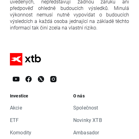
uvedených, nepředstavují žádnou záruku ani
předpověď ohledně budoucích výsledků. Minulá
výkonnost nemusí nutně vypovídat o budoucích
výsledcích a každá osoba jednající na základě těchto
informací tak činí zcela na vlastní riziko.
Investice
O nás
Akcie
Společnost
ETF
Novinky XTB
Komodity
Ambasador