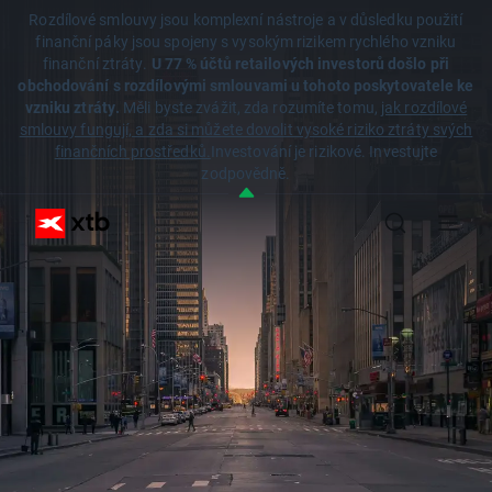
Rozdílové smlouvy jsou komplexní nástroje a v důsledku použití
finanční páky jsou spojeny s vysokým rizikem rychlého vzniku
finanční ztráty.
U 77 % účtů retailových investorů došlo při
obchodování s rozdílovými smlouvami u tohoto poskytovatele ke
vzniku ztráty.
Měli byste zvážit, zda rozumíte tomu,
jak rozdílové
smlouvy fungují, a zda si můžete dovolit vysoké riziko ztráty svých
finančních prostředků.
Investování je rizikové. Investujte
zodpovědně.