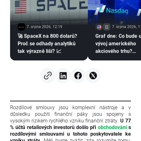
7. srpna 2026, 12:19
7. srpna 2026, 1
🚀 SpaceX na 800 dolarů?
Graf dne: Co bude 
Proč se odhady analytiků
vývoj amerického
tak výrazně liší? 📈
akciového trhu?
(07.08.2026)
Rozdílové smlouvy jsou komplexní nástroje a v
důsledku použití finanční páky jsou spojeny s
vysokým rizikem rychlého vzniku finanční ztráty.
U 77
% účtů retailových investorů došlo při
obchodování
s
rozdílovými smlouvami u tohoto poskytovatele ke
vzniku ztráty
. Měli byste zvážit, zda rozumíte tomu,