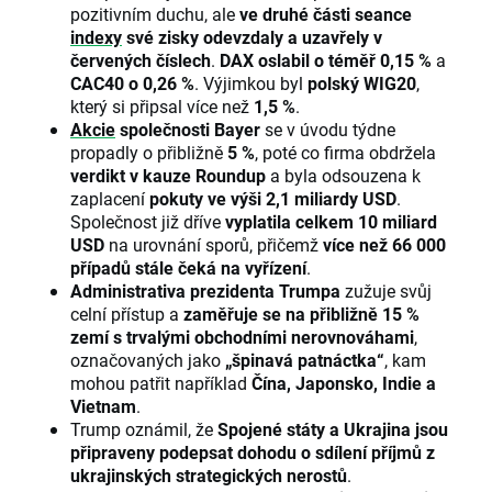
pozitivním duchu, ale
ve druhé části seance
indexy
své zisky odevzdaly a uzavřely v
červených číslech
.
DAX oslabil o téměř 0,15 %
a
CAC40 o 0,26 %
. Výjimkou byl
polský WIG20
,
který si připsal více než
1,5 %
.
Akcie
společnosti Bayer
se v úvodu týdne
propadly o přibližně
5 %
, poté co firma obdržela
verdikt v kauze Roundup
a byla odsouzena k
zaplacení
pokuty ve výši 2,1 miliardy USD
.
Společnost již dříve
vyplatila celkem 10 miliard
USD
na urovnání sporů, přičemž
více než 66 000
případů stále čeká na vyřízení
.
Administrativa prezidenta Trumpa
zužuje svůj
celní přístup a
zaměřuje se na přibližně 15 %
zemí s trvalými obchodními nerovnováhami
,
označovaných jako
„špinavá patnáctka“
, kam
mohou patřit například
Čína, Japonsko, Indie a
Vietnam
.
Trump oznámil, že
Spojené státy a Ukrajina jsou
připraveny podepsat dohodu o sdílení příjmů z
ukrajinských strategických nerostů
.