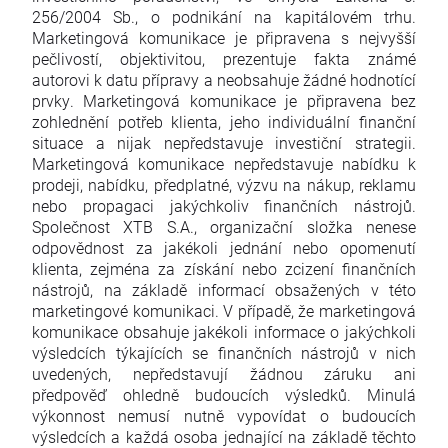
256/2004 Sb., o podnikání na kapitálovém trhu.
Marketingová komunikace je připravena s nejvyšší
pečlivostí, objektivitou, prezentuje fakta známé
autorovi k datu přípravy a neobsahuje žádné hodnotící
prvky. Marketingová komunikace je připravena bez
zohlednění potřeb klienta, jeho individuální finanční
situace a nijak nepředstavuje investiční strategii.
Marketingová komunikace nepředstavuje nabídku k
prodeji, nabídku, předplatné, výzvu na nákup, reklamu
nebo propagaci jakýchkoliv finančních nástrojů.
Společnost XTB S.A., organizační složka nenese
odpovědnost za jakékoli jednání nebo opomenutí
klienta, zejména za získání nebo zcizení finančních
nástrojů, na základě informací obsažených v této
marketingové komunikaci. V případě, že marketingová
komunikace obsahuje jakékoli informace o jakýchkoli
výsledcích týkajících se finančních nástrojů v nich
uvedených, nepředstavují žádnou záruku ani
předpověď ohledně budoucích výsledků. Minulá
výkonnost nemusí nutně vypovídat o budoucích
výsledcích a každá osoba jednající na základě těchto