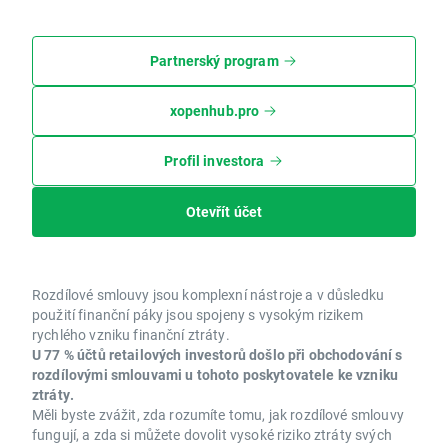
Partnerský program
xopenhub.pro
Profil investora
Otevřít účet
Rozdílové smlouvy jsou komplexní nástroje a v důsledku
použití finanční páky jsou spojeny s vysokým rizikem
rychlého vzniku finanční ztráty.
U 77 % účtů retailových investorů došlo při obchodování s
rozdílovými smlouvami u tohoto poskytovatele ke vzniku
ztráty.
Měli byste zvážit, zda rozumíte tomu, jak rozdílové smlouvy
fungují, a zda si můžete dovolit vysoké riziko ztráty svých