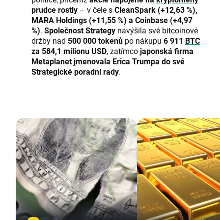
prudce rostly
– v čele s
CleanSpark (+12,63 %),
MARA Holdings (+11,55 %) a Coinbase (+4,97
%)
.
Společnost Strategy
navýšila své bitcoinové
držby nad
500 000 tokenů
po nákupu
6 911
BTC
za 584,1 milionu USD
, zatímco
japonská firma
Metaplanet jmenovala Erica Trumpa do své
Strategické poradní rady
.