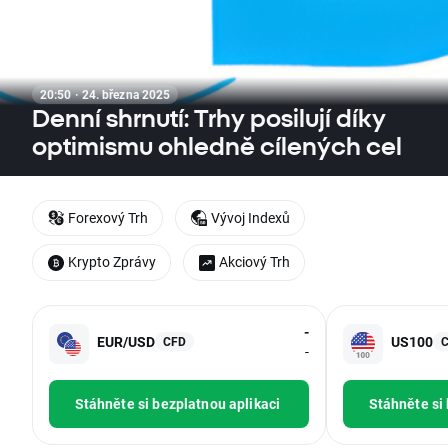
20:50 · 24. března 2025
Denní shrnutí: Trhy posilují díky
optimismu ohledně cílených cel
Forexový Trh
Vývoj Indexů
Krypto Zprávy
Akciový Trh
-
EUR/USD
US100
CFD
-
Stáhněte si bezplatnou aplikaci
Stáhněte si