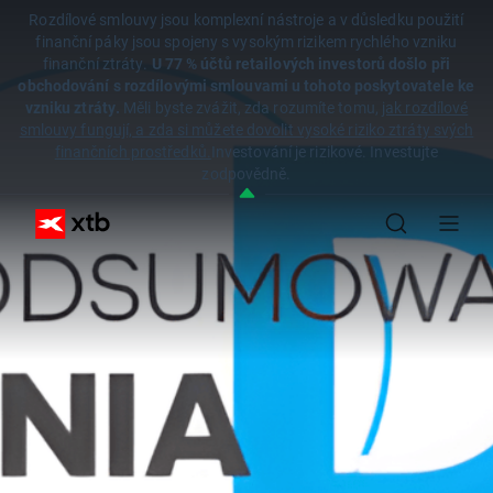
Rozdílové smlouvy jsou komplexní nástroje a v důsledku použití
finanční páky jsou spojeny s vysokým rizikem rychlého vzniku
finanční ztráty.
U 77 % účtů retailových investorů došlo při
obchodování s rozdílovými smlouvami u tohoto poskytovatele ke
vzniku ztráty.
Měli byste zvážit, zda rozumíte tomu,
jak rozdílové
smlouvy fungují, a zda si můžete dovolit vysoké riziko ztráty svých
finančních prostředků.
Investování je rizikové. Investujte
zodpovědně.