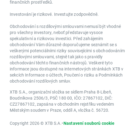
finančních prostředků.
Investování je rizikové. Investujte zodpovědně.
Obchodování s rozdílovými smlouvami nemusí být vhodné
pro všechny investory, neboť představuje vysoce
spekulativní a rizikovou investici. Před zahájením
obchodování Vám důrazně doporučujeme seznámit se s
veškerými potenciálními riziky souvisejícími s obchodováním
rozdílovými smlouvami, stejně tak jako s pravidly
obchodování těchto finančních nástrojů. Veškeré tyto
informace jsou dostupné na internetových stránkách XTB v
sekcích Informace o účtech, Poučení o riziku a Podmínkách
obchodování rozdílových smluv.
XTB S.A., organizační složka se sídlem Praha 8-Libeň,
Boudníkova 2506/3, PSČ 180 00, IČO: 27867102, DIČ:
CZ27867102, zapsána v obchodním rejstříku vedeném
Městským soudem v Praze, oddíl A, vložka č. 56720.
Copyright 2026 © XTB S.A.
•
Nastavení souborů cookie