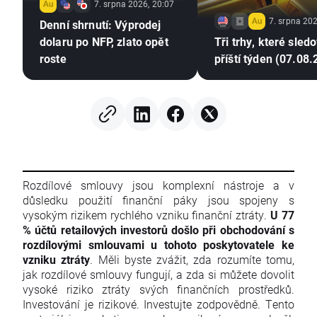
7. srpna 2026, 20:07
7. srpna 202
Denní shrnutí: Výprodej
dolaru po NFP, zlato opět
Tři trhy, které sled
roste
příští týden (07.08
Rozdílové smlouvy jsou komplexní nástroje a v
důsledku použití finanční páky jsou spojeny s
vysokým rizikem rychlého vzniku finanční ztráty.
U 77
% účtů retailových investorů došlo při obchodování s
rozdílovými smlouvami u tohoto poskytovatele ke
vzniku ztráty
. Měli byste zvážit, zda rozumíte tomu,
jak rozdílové smlouvy fungují, a zda si můžete dovolit
vysoké riziko ztráty svých finančních prostředků.
Investování je rizikové. Investujte zodpovědně. Tento