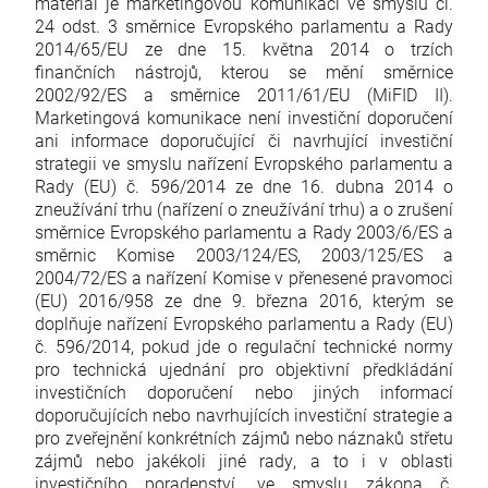
materiál je marketingovou komunikací ve smyslu čl.
24 odst. 3 směrnice Evropského parlamentu a Rady
2014/65/EU ze dne 15. května 2014 o trzích
finančních nástrojů, kterou se mění směrnice
2002/92/ES a směrnice 2011/61/EU (MiFID II).
Marketingová komunikace není investiční doporučení
ani informace doporučující či navrhující investiční
strategii ve smyslu nařízení Evropského parlamentu a
Rady (EU) č. 596/2014 ze dne 16. dubna 2014 o
zneužívání trhu (nařízení o zneužívání trhu) a o zrušení
směrnice Evropského parlamentu a Rady 2003/6/ES a
směrnic Komise 2003/124/ES, 2003/125/ES a
2004/72/ES a nařízení Komise v přenesené pravomoci
(EU) 2016/958 ze dne 9. března 2016, kterým se
doplňuje nařízení Evropského parlamentu a Rady (EU)
č. 596/2014, pokud jde o regulační technické normy
pro technická ujednání pro objektivní předkládání
investičních doporučení nebo jiných informací
doporučujících nebo navrhujících investiční strategie a
pro zveřejnění konkrétních zájmů nebo náznaků střetu
zájmů nebo jakékoli jiné rady, a to i v oblasti
investičního poradenství, ve smyslu zákona č.