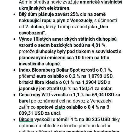
Administrativa navíc zvažuje
americké vlastnictví
ukrajinských elektráren
.
Bílý dům plánuje zavést 25% clo na země
nakupující ropu a plyn z Venezuely
, s účinností
od
2. dubna
, který Trump označil jako
„Den
osvobození“
.
Výnos 10letých amerických státních dluhopisů
vzrostl o sedm bazických bodů na 4,31 %
,
protože
dluhopisy byly pod tlakem v souvislosti s
plánovanými emisemi cca 10 firem na trhu
investičního stupně
.
Index Bloomberg Dollar Spot vzrostl o 0,1 %
,
přičemž
euro oslabilo o 0,2 % na 1,0793 USD
,
britská libra klesla o 0,1 % na 1,2904 USD
a
japonský jen ztratil 0,8 % na 150,51 za dolar
.
Cena ropy WTI vzrostla o 1,1 % na 69,04 USD za
barel
po oznámení cel na dovoz z Venezuely,
zatímco
spotové
zlato
oslabilo o 0,4 % na 3
009,31 USD za unci
.
Bitcoin
vyskočil o téměř 4 % na 88 235 USD
díky
optimismu ohledně cíleného přístupu k celní
politice, přičemž
akcie napojené na
kryptoměny