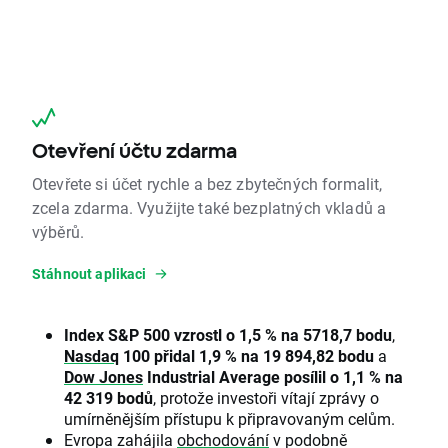
Otevření účtu zdarma
Otevřete si účet rychle a bez zbytečných formalit,
zcela zdarma. Využijte také bezplatných vkladů a
výběrů.
Stáhnout aplikaci
Index S&P 500 vzrostl o 1,5 % na 5718,7 bodu
,
Nasdaq
100 přidal 1,9 % na 19 894,82 bodu
a
Dow Jones
Industrial Average posílil o 1,1 % na
42 319 bodů
, protože investoři vítají zprávy o
umírněnějším přístupu k připravovaným celům.
Evropa zahájila
obchodování
v podobně