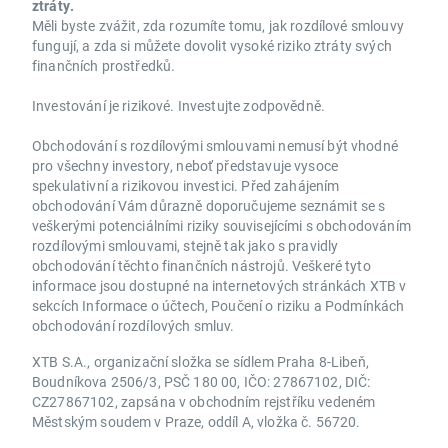
ztráty.
Měli byste zvážit, zda rozumíte tomu, jak rozdílové smlouvy
fungují, a zda si můžete dovolit vysoké riziko ztráty svých
finančních prostředků.
Investování je rizikové. Investujte zodpovědně.
Obchodování s rozdílovými smlouvami nemusí být vhodné
pro všechny investory, neboť představuje vysoce
spekulativní a rizikovou investici. Před zahájením
obchodování Vám důrazně doporučujeme seznámit se s
veškerými potenciálními riziky souvisejícími s obchodováním
rozdílovými smlouvami, stejně tak jako s pravidly
obchodování těchto finančních nástrojů. Veškeré tyto
informace jsou dostupné na internetových stránkách XTB v
sekcích Informace o účtech, Poučení o riziku a Podmínkách
obchodování rozdílových smluv.
XTB S.A., organizační složka se sídlem Praha 8-Libeň,
Boudníkova 2506/3, PSČ 180 00, IČO: 27867102, DIČ:
CZ27867102, zapsána v obchodním rejstříku vedeném
Městským soudem v Praze, oddíl A, vložka č. 56720.