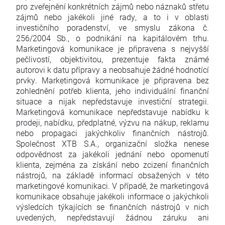
pro zveřejnění konkrétních zájmů nebo náznaků střetu
zájmů nebo jakékoli jiné rady, a to i v oblasti
investičního poradenství, ve smyslu zákona č.
256/2004 Sb., o podnikání na kapitálovém trhu.
Marketingová komunikace je připravena s nejvyšší
pečlivostí, objektivitou, prezentuje fakta známé
autorovi k datu přípravy a neobsahuje žádné hodnotící
prvky. Marketingová komunikace je připravena bez
zohlednění potřeb klienta, jeho individuální finanční
situace a nijak nepředstavuje investiční strategii.
Marketingová komunikace nepředstavuje nabídku k
prodeji, nabídku, předplatné, výzvu na nákup, reklamu
nebo propagaci jakýchkoliv finančních nástrojů.
Společnost XTB S.A., organizační složka nenese
odpovědnost za jakékoli jednání nebo opomenutí
klienta, zejména za získání nebo zcizení finančních
nástrojů, na základě informací obsažených v této
marketingové komunikaci. V případě, že marketingová
komunikace obsahuje jakékoli informace o jakýchkoli
výsledcích týkajících se finančních nástrojů v nich
uvedených, nepředstavují žádnou záruku ani