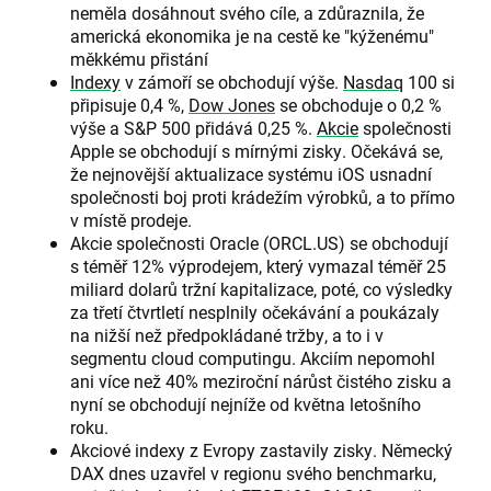
neměla dosáhnout svého cíle, a zdůraznila, že
americká ekonomika je na cestě ke "kýženému"
měkkému přistání
Indexy
v zámoří se obchodují výše.
Nasdaq
100 si
připisuje 0,4 %,
Dow Jones
se obchoduje o 0,2 %
výše a S&P 500 přidává 0,25 %.
Akcie
společnosti
Apple se obchodují s mírnými zisky. Očekává se,
že nejnovější aktualizace systému iOS usnadní
společnosti boj proti krádežím výrobků, a to přímo
v místě prodeje.
Akcie společnosti Oracle (ORCL.US) se obchodují
s téměř 12% výprodejem, který vymazal téměř 25
miliard dolarů tržní kapitalizace, poté, co výsledky
za třetí čtvrtletí nesplnily očekávání a poukázaly
na nižší než předpokládané tržby, a to i v
segmentu cloud computingu. Akciím nepomohl
ani více než 40% meziroční nárůst čistého zisku a
nyní se obchodují nejníže od května letošního
roku.
Akciové indexy z Evropy zastavily zisky. Německý
DAX dnes uzavřel v regionu svého benchmarku,