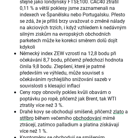
stejně jako londýnský FTSE100. CAC40 ztratil
0,11 % a větší poklesy jsme zaznamenali na
indexech ve Španělsku nebo Portugalsku. Přesto
se zdá, že je příliš brzy uvažovat o změně nálady
na akciových trzích, i když vzhledem k nedávným
silným ziskům na evropských obchodních
parketech může ke korekci směrem dolů dojít
kdykoli
Německý index ZEW vzrostl na 12,8 bodu při
očekávání 8,7 bodu, přičemž předchozí hodnota
činila 9,8 bodu. Zlepšení, které je patrné
především ve výhledu, může souviset s
očekáváním rychlejšího snižování sazeb v
souvislosti s klesající inflací
Ceny ropy obnovily pokles kvůli obavám o
poptávku po ropě, přičemž jak Brent, tak WTI
ztratily více než 3 %.
Drahé kovy se obchodují smíšeně, přičemž
zlato
a
stříbro
během večerního
obchodování
mírně
ztrácejí, zatímco palladium a platina získávají
více než 1 %.
Kryptoměny
se obchodují se smíšeným