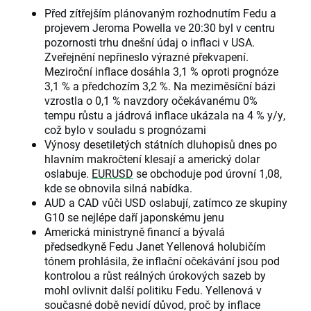
Před zítřejším plánovaným rozhodnutím Fedu a
projevem Jeroma Powella ve 20:30 byl v centru
pozornosti trhu dnešní údaj o inflaci v USA.
Zveřejnění nepřineslo výrazné překvapení.
Meziroční inflace dosáhla 3,1 % oproti prognóze
3,1 % a předchozím 3,2 %. Na meziměsíční bázi
vzrostla o 0,1 % navzdory očekávanému 0%
tempu růstu a jádrová inflace ukázala na 4 % y/y,
což bylo v souladu s prognózami
Výnosy desetiletých státních dluhopisů dnes po
hlavním makročtení klesají a americký dolar
oslabuje.
EURUSD
se obchoduje pod úrovní 1,08,
kde se obnovila silná nabídka.
AUD a CAD vůči USD oslabují, zatímco ze skupiny
G10 se nejlépe daří japonskému jenu
Americká ministryně financí a bývalá
předsedkyně Fedu Janet Yellenová holubičím
tónem prohlásila, že inflační očekávání jsou pod
kontrolou a růst reálných úrokových sazeb by
mohl ovlivnit další politiku Fedu. Yellenová v
současné době nevidí důvod, proč by inflace