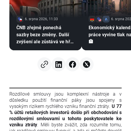
6. srpna 2026, 11:33
6. srpna 202
ČNB zřejmě ponechá
Ekonomický kalendá
sazby beze změny. Další
práce vyvine tlak n
zvýšení ale zůstává ve hře
🏦
⚠️
Rozdílové smlouvy jsou komplexní nástroje a v
důsledku použití finanční páky jsou spojeny s
vysokým rizikem rychlého vzniku finanční ztráty.
U 77
% účtů retailových investorů došlo při obchodování s
rozdílovými smlouvami u tohoto poskytovatele ke
vzniku ztráty
. Měli byste zvážit, zda rozumíte tomu,
jak rozdílové smlouvy fungují, a zda si můžete dovolit