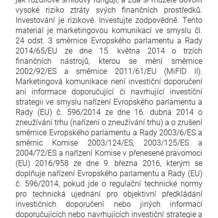
vysoké riziko ztráty svých finančních prostředků.
Investování je rizikové. Investujte zodpovědně. Tento
materiál je marketingovou komunikací ve smyslu čl.
24 odst. 3 směrnice Evropského parlamentu a Rady
2014/65/EU ze dne 15. května 2014 o trzích
finančních nástrojů, kterou se mění směrnice
2002/92/ES a směrnice 2011/61/EU (MiFID II).
Marketingová komunikace není investiční doporučení
ani informace doporučující či navrhující investiční
strategii ve smyslu nařízení Evropského parlamentu a
Rady (EU) č. 596/2014 ze dne 16. dubna 2014 o
zneužívání trhu (nařízení o zneužívání trhu) a o zrušení
směrnice Evropského parlamentu a Rady 2003/6/ES a
směrnic Komise 2003/124/ES, 2003/125/ES a
2004/72/ES a nařízení Komise v přenesené pravomoci
(EU) 2016/958 ze dne 9. března 2016, kterým se
doplňuje nařízení Evropského parlamentu a Rady (EU)
č. 596/2014, pokud jde o regulační technické normy
pro technická ujednání pro objektivní předkládání
investičních doporučení nebo jiných informací
doporučujících nebo navrhujících investiční strategie a