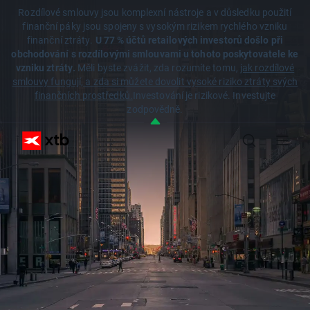
Rozdílové smlouvy jsou komplexní nástroje a v důsledku použití
finanční páky jsou spojeny s vysokým rizikem rychlého vzniku
finanční ztráty.
U 77 % účtů retailových investorů došlo při
obchodování s rozdílovými smlouvami u tohoto poskytovatele ke
vzniku ztráty.
Měli byste zvážit, zda rozumíte tomu,
jak rozdílové
smlouvy fungují, a zda si můžete dovolit vysoké riziko ztráty svých
finančních prostředků.
Investování je rizikové. Investujte
zodpovědně.