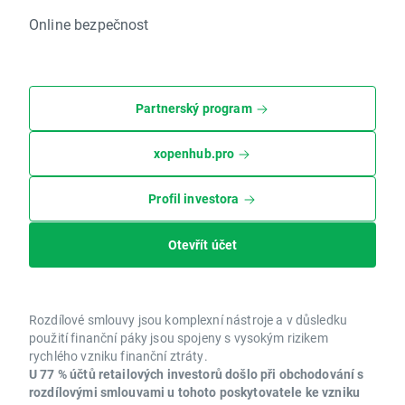
Online bezpečnost
Partnerský program
xopenhub.pro
Profil investora
Otevřít účet
Rozdílové smlouvy jsou komplexní nástroje a v důsledku
použití finanční páky jsou spojeny s vysokým rizikem
rychlého vzniku finanční ztráty.
U 77 % účtů retailových investorů došlo při obchodování s
rozdílovými smlouvami u tohoto poskytovatele ke vzniku