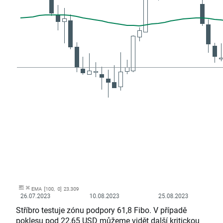
Stříbro testuje zónu podpory 61,8 Fibo. V případě
poklesu pod 22,65 USD můžeme vidět další kritickou